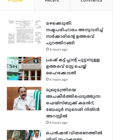
Popular
Recent
Comments
മഴക്കെടുതി:
നഷ്ടപരിഹാരം അനുവദിച്ച്
സർക്കാരിന്റെ ഉത്തരവ്
പുറത്തിറങ്ങി
6 hours ago
ഫ്രഷ് കട്ട് പ്ലാന്റ് പൂട്ടാനുള്ള
ഉത്തരവ് സ്റ്റേ ചെയ്ത്
ഹൈക്കോടതി
6 hours ago
മുഖ്യമന്ത്രിയെ
അപകീർത്തിപ്പെടുത്തുന്ന
ഫെയ്സ്ബുക്ക് കമന്‍റ്,
ബേപ്പൂർ സ്വദേശി നിതിൻ
അറസ്റ്റിൽ
6 hours ago
പെൻഷൻ വിതരണത്തിൽ
നിന്ന് സഹകരണ