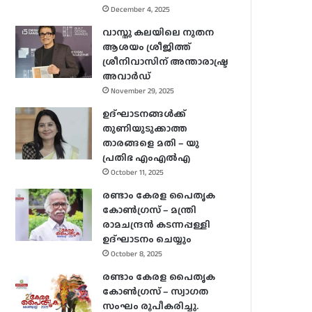
December 4, 2025
വാസ്തു കലയിലെ നൂതന
ആശയം ശ്രീജിത്ത്
ശ്രീനിവാസിന് അന്താരാഷ്ട്ര
അവാർഡ്
November 29, 2025
ഉദ്ഘാടനങ്ങള്‍ക്ക്
തുണിയുടുക്കാത്ത
താരങ്ങളെ മതി – യു
പ്രതിഭ എംഎല്‍എ
October 11, 2025
രണ്ടാം കേരള പൈതൃക
കോൺഗ്രസ് – മന്ത്രി
രാമചന്ദ്രൻ കടന്നപ്പള്ളി
ഉദ്ഘാടനം ചെയ്യും
October 8, 2025
രണ്ടാം കേരള പൈതൃക
കോൺഗ്രസ് – സ്വാഗത
സംഘം രൂപീകരിച്ചു.