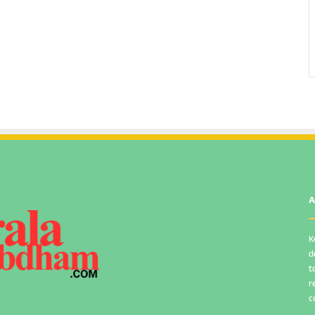
A
K
d
t
r
c