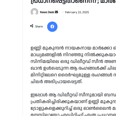
പ്രധാനപ്പെട്ടതാണെന്ന്’; മാ
Send
News Desk
February 22, 2025
an
Facebook
email
Share
ഉണ്ണി മുകുന്ദൻ നായകനായ മാർക്കോ ഒ
മാധ്യമങ്ങളിൽ നിറഞ്ഞു നിൽക്കുകയാ
സിനിമയിലെ ഒരു ഡിലീറ്റഡ് സീൻ അണിയ
ഖാൻ ഉൾപ്പെടുന്ന ആ രംഗങ്ങൾക്ക് ചില
മിനിറ്റിലേറെ ദൈർഘ്യമുള്ള രംഗങ്ങൾ 
ചിലർ അഭിപ്രായപ്പെട്ടത്.
ഇപ്പോൾ ആ ഡിലീറ്റഡ് സീനുമായി ബന്ധപ്
പ്രതികരിച്ചിരിക്കുകയാണ് ഉണ്ണി മുകുന
ട്രോളുകളെക്കുറിച്ച് ഒരു ഓൺലൈൻ മാധ്
മനസിലായോ എഡിറ്റിംഗ് എത്ര പ്രധാനപ്പ