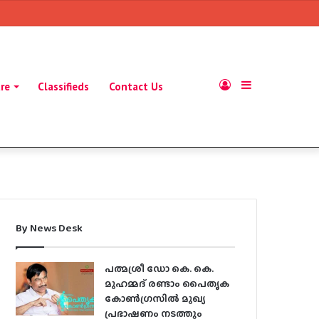
Log
Sidebar
ure
Classifieds
Contact Us
In
By News Desk
പത്മശ്രീ ഡോ കെ. കെ.
മുഹമ്മദ് രണ്ടാം പൈതൃക
കോൺഗ്രസിൽ മുഖ്യ
പ്രഭാഷണം നടത്തും