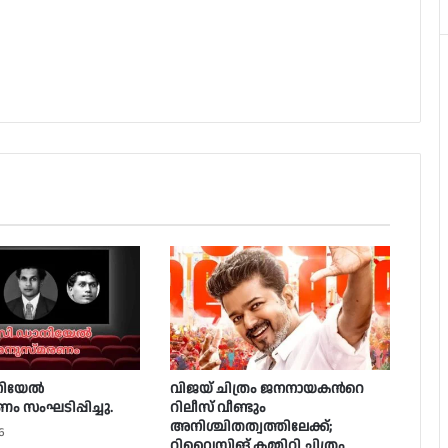
നിയേൽ
വിജയ് ചിത്രം ജനനായകന്‍റെ
 സംഘടിപ്പിച്ചു.
റിലീസ് വീണ്ടും
അനിശ്ചിതത്വത്തിലേക്ക്;
6
റിവൈസിങ് കമ്മിറ്റി ചിത്രം