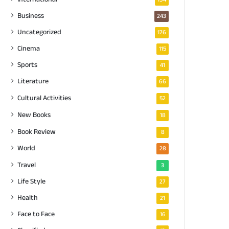
Business
243
Uncategorized
176
Cinema
115
Sports
41
Literature
66
Cultural Activities
52
New Books
18
Book Review
8
World
28
Travel
3
Life Style
27
Health
21
Face to Face
16