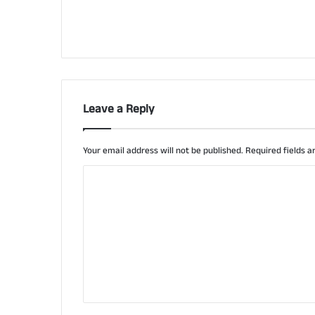
Leave a Reply
Your email address will not be published.
Required fields 
C
o
m
m
e
n
t