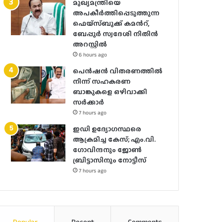
മുഖ്യമന്ത്രിയെ
അപകീർത്തിപ്പെടുത്തുന്ന
ഫെയ്സ്ബുക്ക് കമന്‍റ്,
ബേപ്പൂർ സ്വദേശി നിതിൻ
അറസ്റ്റിൽ
6 hours ago
പെൻഷൻ വിതരണത്തിൽ
നിന്ന് സഹകരണ
ബാങ്കുകളെ ഒഴിവാക്കി
സർക്കാർ
7 hours ago
ഇഡി ഉദ്യോഗസ്ഥരെ
ആക്രമിച്ച കേസ്; എം.വി.
ഗോവിന്ദനും ജോൺ
ബ്രിട്ടാസിനും നോട്ടീസ്
7 hours ago