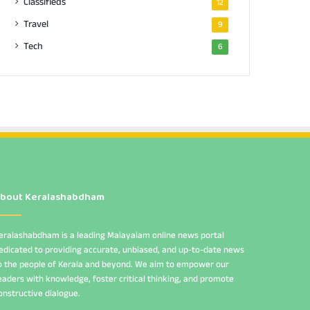
Classifieds
12
Travel
9
Tech
6
bout Keralashabdham
eralashabdham is a leading Malayalam online news portal
edicated to providing accurate, unbiased, and up-to-date news
o the people of Kerala and beyond. We aim to empower our
eaders with knowledge, foster critical thinking, and promote
onstructive dialogue.