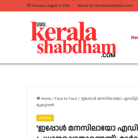
About Us: Keralashabdham.com
Thursday, August 6 2026
Ne
Home
/
Face to Face
/
‘ഇപ്പോൾ മനസിലായോ എഡിറ്റിംഗ്
മുകുന്ദൻ
Cinema
‘ഇപ്പോൾ മനസിലായോ എഡിറ്റ