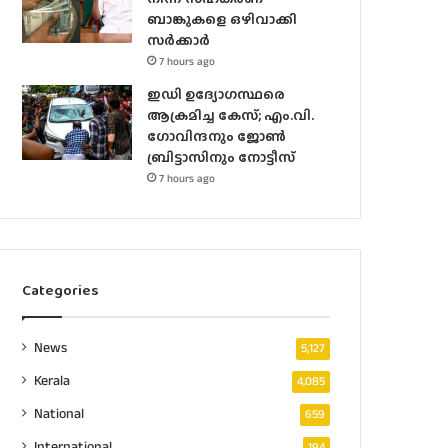
ബാങ്കുകളെ ഒഴിവാക്കി
സർക്കാർ
7 hours ago
ഇഡി ഉദ്യോഗസ്ഥരെ
ആക്രമിച്ച കേസ്; എം.വി.
ഗോവിന്ദനും ജോൺ
ബ്രിട്ടാസിനും നോട്ടീസ്
7 hours ago
Categories
News
5,127
Kerala
4,085
National
659
International
194