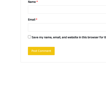
Name
*
*
Email
*
Save my name, email, and website in this browser for 