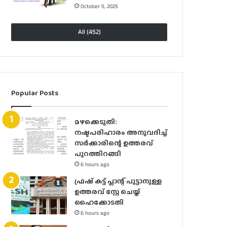
October 5, 2025
All (452)
Popular Posts
മഴക്കെടുതി:
നഷ്ടപരിഹാരം അനുവദിച്ച്
സർക്കാരിന്റെ ഉത്തരവ്
പുറത്തിറങ്ങി
6 hours ago
ഫ്രഷ് കട്ട് പ്ലാന്റ് പൂട്ടാനുള്ള
ഉത്തരവ് സ്റ്റേ ചെയ്ത്
ഹൈക്കോടതി
6 hours ago