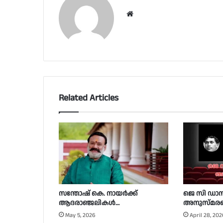
Website
Related Articles
സന്തോഷ് കെ. നായർക്ക്
ജെ സി ഡാ
ആദരാഞ്ജലികൾ…
അനുസ്മരണം
May 5, 2026
April 28, 202