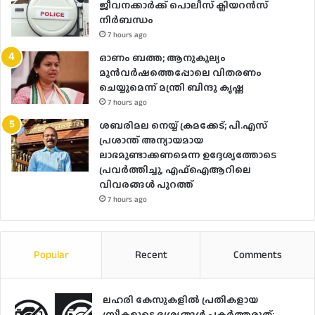
ജീവനക്കാർക്ക് പൊലീസ് ക്ലിയറൻസ്
നിർബന്ധം
7 hours ago
ഓണം ബത്ത; ആനുകൂല്യം
മുൻവർഷത്തെപ്പോലെ വിതരണം
ചെയ്യുമെന്ന് മന്ത്രി ബിന്ദു കൃഷ്ണ
7 hours ago
ശബരിമല നെയ്യ് ക്രമക്കേട്; പി.എസ്
പ്രശാന്ത് അന്യായമായ
ലാഭമുണ്ടാക്കണമെന്ന ഉദ്ദേശ്യത്തോടെ
പ്രവർത്തിച്ചു, എഫ്ഐആറിലെ
വിവരങ്ങൾ പുറത്ത്
7 hours ago
Popular
Recent
Comments
ലഹരി കേസുകളിൽ പ്രതികളായ
സ്ത്രീകളുടെ ദൃശ്യങ്ങൾ പകർത്തരുത്;