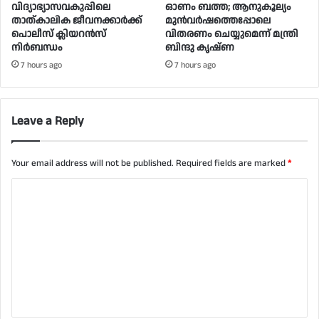
വിദ്യാഭ്യാസവകുപ്പിലെ
ഓണം ബത്ത; ആനുകൂല്യം
താത്കാലിക ജീവനക്കാർക്ക്
മുൻവർഷത്തെപ്പോലെ
പൊലീസ് ക്ലിയറൻസ്
വിതരണം ചെയ്യുമെന്ന് മന്ത്രി
നിർബന്ധം
ബിന്ദു കൃഷ്ണ
7 hours ago
7 hours ago
Leave a Reply
Your email address will not be published.
Required fields are marked
*
C
o
m
m
e
n
t