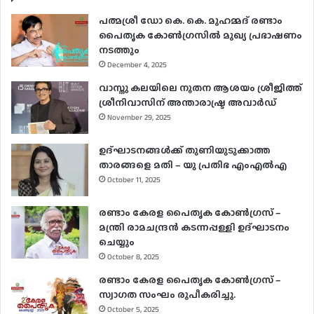
പത്മശ്രീ ഡോ കെ. കെ. മുഹമ്മദ് രണ്ടാം
പൈതൃക കോൺഗ്രസിൽ മുഖ്യ പ്രഭാഷണം
നടത്തും
December 4, 2025
വാസ്തു കലയിലെ നൂതന ആശയം ശ്രീജിത്ത്
ശ്രീനിവാസിന് അന്താരാഷ്ട്ര അവാർഡ്
November 29, 2025
ഉദ്ഘാടനങ്ങള്‍ക്ക് തുണിയുടുക്കാത്ത
താരങ്ങളെ മതി – യു പ്രതിഭ എംഎല്‍എ
October 11, 2025
രണ്ടാം കേരള പൈതൃക കോൺഗ്രസ് –
മന്ത്രി രാമചന്ദ്രൻ കടന്നപ്പള്ളി ഉദ്ഘാടനം
ചെയ്യും
October 8, 2025
രണ്ടാം കേരള പൈതൃക കോൺഗ്രസ് –
സ്വാഗത സംഘം രൂപീകരിച്ചു.
October 5, 2025