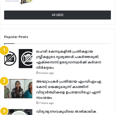
All (452)
Popular Posts
ലഹരി കേസുകളിൽ പ്രതികളായ
സ്ത്രീകളുടെ ദൃശ്യങ്ങൾ പകർത്തരുത്;
എക്‌സൈസ് ഉദ്യോഗസ്ഥർക്ക് കർശന
നിർദ്ദേശം
6 hours ago
അദ്ധ്യാപകർ പ്രതിയായ എംഡിഎംഎ
കേസ്; മയക്കുമരുന്ന് കടത്തിന്
വിദ്യാർത്ഥികളെ ഉപയോ​ഗിച്ചോ എന്ന്
സംശയം
7 hours ago
വിദ്യാഭ്യാസവകുപ്പിലെ താത്കാലിക