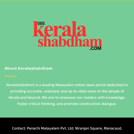
About Keralashabdham
Keralashabdham is a leading Malayalam online news portal dedicated to
providing accurate, unbiased, and up-to-date news to the people of
Kerala and beyond. We aim to empower our readers with knowledge,
foster critical thinking, and promote constructive dialogue.
Contact: Panachi Malayalam Pvt. Ltd. Niranjan Square, Manacaud,