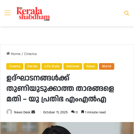
Menu
Se
fo
Home
/
Cinema
Cinema
Kerala
Life Style
National
News
World
ഉദ്ഘാടനങ്ങള്‍ക്ക്
തുണിയുടുക്കാത്ത താരങ്ങളെ
മതി – യു പ്രതിഭ എംഎല്‍എ
Send
News Desk
October 11, 2025
0
1 minute read
an
email