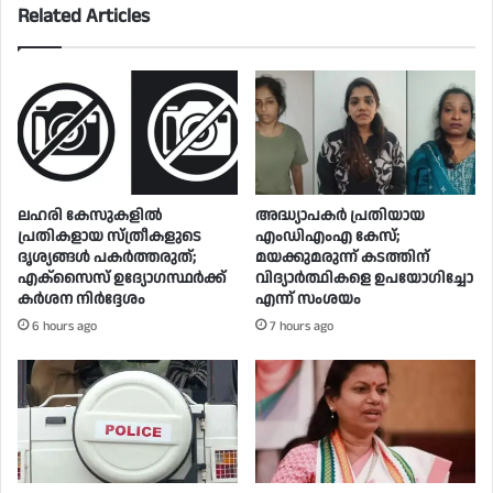
Related Articles
ലഹരി കേസുകളിൽ
അദ്ധ്യാപകർ പ്രതിയായ
പ്രതികളായ സ്ത്രീകളുടെ
എംഡിഎംഎ കേസ്;
ദൃശ്യങ്ങൾ പകർത്തരുത്;
മയക്കുമരുന്ന് കടത്തിന്
എക്‌സൈസ് ഉദ്യോഗസ്ഥർക്ക്
വിദ്യാർത്ഥികളെ ഉപയോ​ഗിച്ചോ
കർശന നിർദ്ദേശം
എന്ന് സംശയം
6 hours ago
7 hours ago