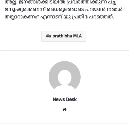
അല്ല, ജനങ്ങള്‍ക്കിടയില്‍ പ്രവര്‍ത്തിക്കുന്ന പച്ച
മനുഷ്യരാണെന്ന് ധൈര്യത്തോടെ പറയാന്‍ നമ്മള്‍
തയ്യാറാകണം” എന്നാണ് യു പ്രതിഭ പറഞ്ഞത്.
u prathibha MLA
News Desk
Website