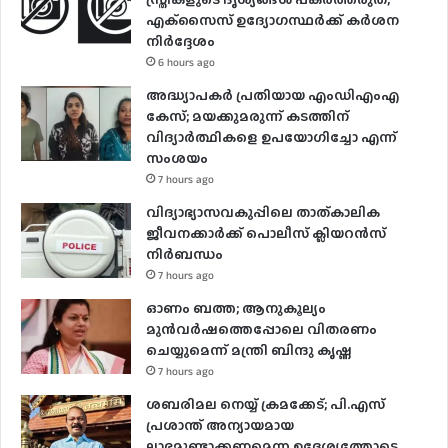
എക്‌സൈസ് ഉദ്യോഗസ്ഥർക്ക് കർശന
നിർദ്ദേശം
6 hours ago
അദ്ധ്യാപകർ പ്രതിയായ എംഡിഎംഎ
കേസ്; മയക്കുമരുന്ന് കടത്തിന്
വിദ്യാർത്ഥികളെ ഉപയോ​ഗിച്ചോ എന്ന്
സംശയം
7 hours ago
വിദ്യാഭ്യാസവകുപ്പിലെ താത്കാലിക
ജീവനക്കാർക്ക് പൊലീസ് ക്ലിയറൻസ്
നിർബന്ധം
7 hours ago
ഓണം ബത്ത; ആനുകൂല്യം
മുൻവർഷത്തെപ്പോലെ വിതരണം
ചെയ്യുമെന്ന് മന്ത്രി ബിന്ദു കൃഷ്ണ
7 hours ago
ശബരിമല നെയ്യ് ക്രമക്കേട്; പി.എസ്
പ്രശാന്ത് അന്യായമായ
ലാഭമുണ്ടാക്കണമെന്ന ഉദ്ദേശ്യത്തോടെ