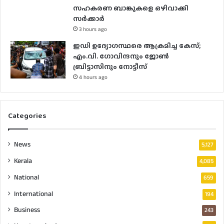
സഹകരണ ബാങ്കുകളെ ഒഴിവാക്കി
സർക്കാർ
3 hours ago
ഇഡി ഉദ്യോഗസ്ഥരെ ആക്രമിച്ച കേസ്;
എം.വി. ഗോവിന്ദനും ജോൺ
ബ്രിട്ടാസിനും നോട്ടീസ്
4 hours ago
Categories
News
5,127
Kerala
4,085
National
659
International
194
Business
243