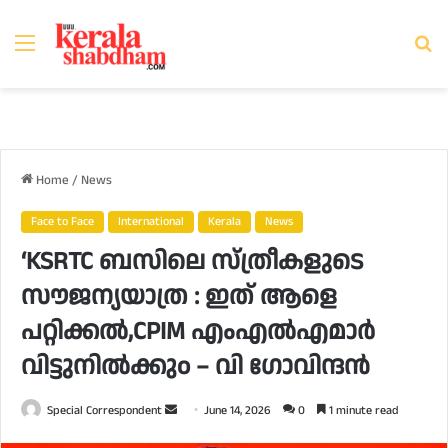
Menu
Se
fo
Home
/
News
Face to Face
International
Kerala
News
‘KSRTC ബസിലെ സ്ത്രീകളുടെ
സൗജന്യയാത്ര : ഇത് ആളെ
പറ്റിക്കൽ,CPIM എംഎൽഎമാർ
വിട്ടുനിൽക്കുo – വി ഗോവിന്ദൻ
Send
Special Correspondent
June 14, 2026
0
1 minute read
an