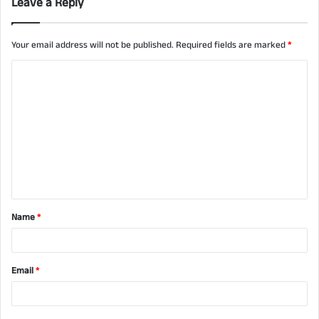
Leave a Reply
Your email address will not be published.
Required fields are marked
*
C
o
m
m
e
n
t
Name
*
*
Email
*