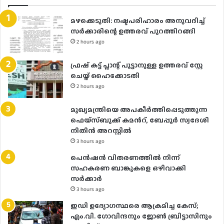
മഴക്കെടുതി: നഷ്ടപരിഹാരം അനുവദിച്ച്
സർക്കാരിന്റെ ഉത്തരവ് പുറത്തിറങ്ങി
2 hours ago
ഫ്രഷ് കട്ട് പ്ലാന്റ് പൂട്ടാനുള്ള ഉത്തരവ് സ്റ്റേ
ചെയ്ത് ഹൈക്കോടതി
2 hours ago
മുഖ്യമന്ത്രിയെ അപകീർത്തിപ്പെടുത്തുന്ന
ഫെയ്സ്ബുക്ക് കമന്‍റ്, ബേപ്പൂർ സ്വദേശി
നിതിൻ അറസ്റ്റിൽ
3 hours ago
പെൻഷൻ വിതരണത്തിൽ നിന്ന്
സഹകരണ ബാങ്കുകളെ ഒഴിവാക്കി
സർക്കാർ
3 hours ago
ഇഡി ഉദ്യോഗസ്ഥരെ ആക്രമിച്ച കേസ്;
എം.വി. ഗോവിന്ദനും ജോൺ ബ്രിട്ടാസിനും