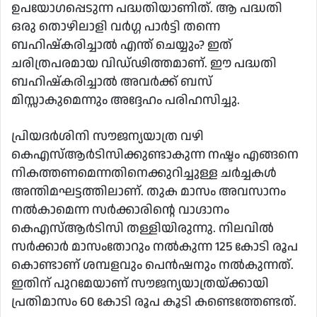
ഉപയോഗപ്പെടുന്ന പദ്ധതിയാണിത്. ആ പദ്ധതി
ഒരു തൊഴിലാളി വർഗ്ഗ പാർട്ടി തന്നെ
ബഹിഷ്കരിച്ചാൽ എന്ത് ചെയ്യും? ഇത്
ചരിത്രപരമായ വിഡ്ഢിത്തമാണ്. ഈ പദ്ധതി
ബഹിഷ്കരിച്ചാൽ അവർക്ക് ബസ്
മിസ്സാകുമെന്നും അദ്ദേഹം പരിഹസിച്ചു.
പ്രിയദർശിനി സൗജന്യയാത്ര വഴി
കെഎസ്ആർടിസിക്കുണ്ടാകുന്ന നഷ്ടം എങ്ങനെ
നികത്തണമെന്നതിനെക്കുറിച്ചുള്ള ചർച്ചകൾ
അന്തിമഘട്ടത്തിലാണ്. തുക മാസം അവസാനം
നൽകാമെന്ന സർക്കാരിന്റെ വാഗ്ദാനം
കെഎസ്ആർടിസി തള്ളിയിരുന്നു. നിലവിൽ
സർക്കാർ മാസംതോറും നൽകുന്ന 125 കോടി രൂപ
കൊണ്ടാണ് ശമ്പളവും പെൻഷനും നൽകുന്നത്.
ഇതിന് പുറമേയാണ് സൗജന്യയാത്രയ്ക്കായി
പ്രതിമാസം 60 കോടി രൂപ കൂടി കണ്ടെത്തേണ്ടത്.