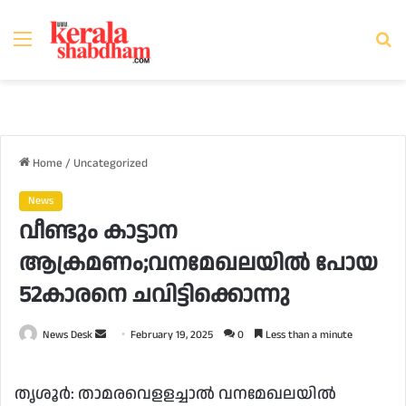
Menu
Se
fo
Home
/
Uncategorized
News
വീണ്ടും കാട്ടാന
ആക്രമണം;വനമേഖലയിൽ പോയ
52കാരനെ ചവിട്ടിക്കൊന്നു
Send
News Desk
February 19, 2025
0
Less than a minute
an
email
തൃശൂർ: താമരവെളളച്ചാൽ വനമേഖലയിൽ