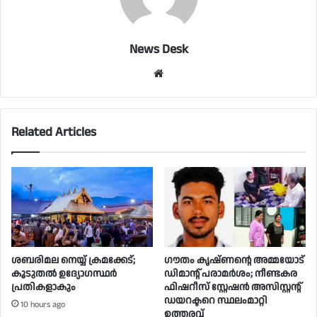
News Desk
Website
Related Articles
ശബരിമല നെയ്യ് ക്രമക്കേട്;
ഗൗതം കൃഷ്ണൻ്റെ അമ്മയോട്
കൂടുതൽ ഉദ്യോഗസ്ഥർ
ഡിമാന്റ് പരാമർ‌ശം; നീണ്ടകര
പ്രതികളാകും
ഫിഷറീസ് സ്റ്റേഷൻ അസിസ്റ്റന്റ്
ഡയറക്ടറെ സ്ഥലംമാറ്റി
10 hours ago
ഉത്തരവ്