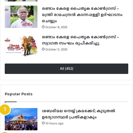
രണ്ടാം കേരള പൈതൃക കോൺഗ്രസ് –
മന്ത്രി രാമചന്ദ്രൻ കടന്നപ്പള്ളി ഉദ്ഘാടനം
ചെയ്യും
October 8, 2025
രണ്ടാം കേരള പൈതൃക കോൺഗ്രസ് –
സ്വാഗത സംഘം രൂപീകരിച്ചു.
October 5, 2025
All (452)
Popular Posts
ശബരിമല നെയ്യ് ക്രമക്കേട്; കൂടുതൽ
ഉദ്യോഗസ്ഥർ പ്രതികളാകും
10 hours ago