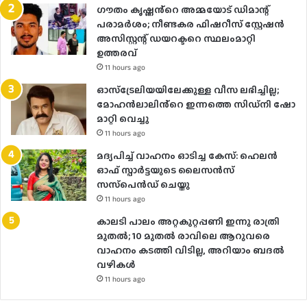
ഗൗതം കൃഷ്ണൻ്റെ അമ്മയോട് ഡിമാന്റ്
പരാമർ‌ശം; നീണ്ടകര ഫിഷറീസ് സ്റ്റേഷൻ
അസിസ്റ്റന്റ് ഡയറക്ടറെ സ്ഥലംമാറ്റി
ഉത്തരവ്
11 hours ago
ഓസ്‌ട്രേലിയയിലേക്കുള്ള വീസ ലഭിച്ചില്ല;
മോഹൻലാലിൻ്റെ ഇന്നത്തെ സിഡ്നി ഷോ
മാറ്റി വെച്ചു
11 hours ago
മദ്യപിച്ച് വാഹനം ഓടിച്ച കേസ്: ഹെലന്‍
ഓഫ് സ്പാര്‍ട്ടയുടെ ലൈസന്‍സ്
സസ്‌പെന്‍ഡ് ചെയ്തു
11 hours ago
കാലടി പാലം അറ്റകുറ്റപ്പണി ഇന്നു രാത്രി
മുതല്‍; 10 മുതല്‍ രാവിലെ ആറുവരെ
വാഹനം കടത്തി വിടില്ല, അറിയാം ബദൽ
വഴികൾ
11 hours ago