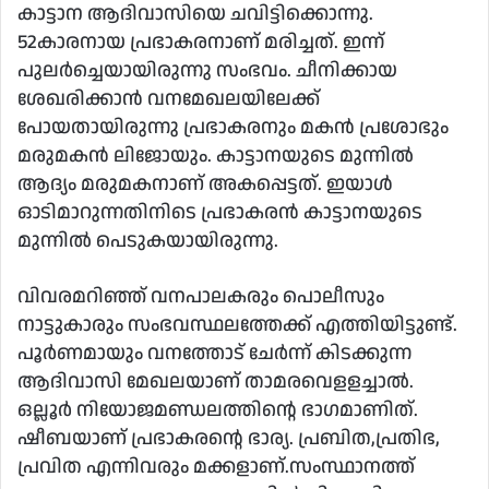
കാട്ടാന ആദിവാസിയെ ചവിട്ടിക്കൊന്നു.
52കാരനായ പ്രഭാകരനാണ് മരിച്ചത്. ഇന്ന്
പുലർച്ചെയായിരുന്നു സംഭവം. ചീനിക്കായ
ശേഖരിക്കാൻ വനമേഖലയിലേക്ക്
പോയതായിരുന്നു പ്രഭാകരനും മകൻ പ്രശോഭും
മരുമകൻ ലിജോയും. കാട്ടാനയുടെ മുന്നിൽ
ആദ്യം മരുമകനാണ് അകപ്പെട്ടത്. ഇയാൾ
ഓടിമാറുന്നതിനിടെ പ്രഭാകരൻ കാട്ടാനയുടെ
മുന്നിൽ പെടുകയായിരുന്നു.
വിവരമറിഞ്ഞ് വനപാലകരും പൊലീസും
നാട്ടുകാരും സംഭവസ്ഥലത്തേക്ക് എത്തിയിട്ടുണ്ട്.
പൂർണമായും വനത്തോട് ചേർന്ന് കിടക്കുന്ന
ആദിവാസി മേഖലയാണ് താമരവെളളച്ചാൽ.
ഒല്ലൂർ നിയോജമണ്ഡലത്തിന്റെ ഭാഗമാണിത്.
ഷീബയാണ് പ്രഭാകരന്റെ ഭാര്യ. പ്രബിത,​പ്രതിഭ,​
പ്രവിത എന്നിവരും മക്കളാണ്.സംസ്ഥാനത്ത്