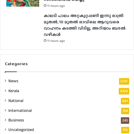
11 hours ago
കാലടി പാലം അറ്റകുറ്റപ്പണി ഇന്നു രാത്രി
മുതല്‍; 10 മുതല്‍ രാവിലെ ആറുവരെ
വാഹനം കടത്തി വിടില്ല, അറിയാം ബദൽ
വഴികൾ
11 hours ago
Categories
News
5,147
Kerala
4,103
National
661
International
194
Business
243
Uncategorized
176