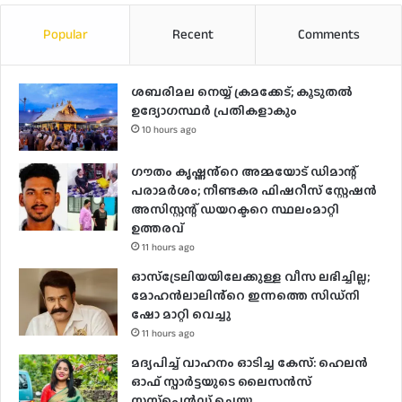
Popular
Recent
Comments
ശബരിമല നെയ്യ് ക്രമക്കേട്; കൂടുതൽ
ഉദ്യോഗസ്ഥർ പ്രതികളാകും
10 hours ago
ഗൗതം കൃഷ്ണൻ്റെ അമ്മയോട് ഡിമാന്റ്
പരാമർ‌ശം; നീണ്ടകര ഫിഷറീസ് സ്റ്റേഷൻ
അസിസ്റ്റന്റ് ഡയറക്ടറെ സ്ഥലംമാറ്റി
ഉത്തരവ്
11 hours ago
ഓസ്‌ട്രേലിയയിലേക്കുള്ള വീസ ലഭിച്ചില്ല;
മോഹൻലാലിൻ്റെ ഇന്നത്തെ സിഡ്നി
ഷോ മാറ്റി വെച്ചു
11 hours ago
മദ്യപിച്ച് വാഹനം ഓടിച്ച കേസ്: ഹെലന്‍
ഓഫ് സ്പാര്‍ട്ടയുടെ ലൈസന്‍സ്
സസ്‌പെന്‍ഡ് ചെയ്തു