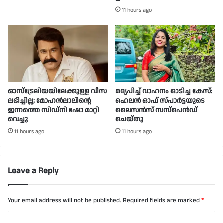
11 hours ago
ഓസ്‌ട്രേലിയയിലേക്കുള്ള വീസ
മദ്യപിച്ച് വാഹനം ഓടിച്ച കേസ്:
ലഭിച്ചില്ല; മോഹൻലാലിൻ്റെ
ഹെലന്‍ ഓഫ് സ്പാര്‍ട്ടയുടെ
ഇന്നത്തെ സിഡ്നി ഷോ മാറ്റി
ലൈസന്‍സ് സസ്‌പെന്‍ഡ്
വെച്ചു
ചെയ്തു
11 hours ago
11 hours ago
Leave a Reply
Your email address will not be published.
Required fields are marked
*
C