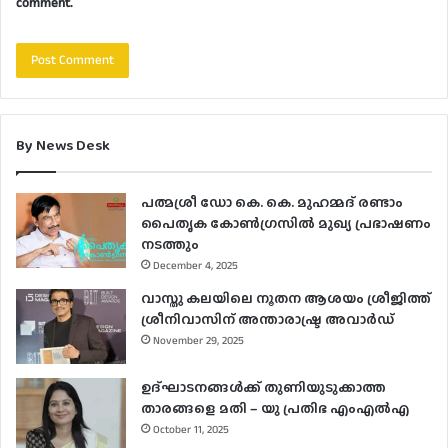
comment.
By News Desk
പത്മശ്രീ ഡോ കെ. കെ. മുഹമ്മദ് രണ്ടാം
പൈതൃക കോൺഗ്രസിൽ മുഖ്യ പ്രഭാഷണം
നടത്തും
December 4, 2025
വാസ്തു കലയിലെ നൂതന ആശയം ശ്രീജിത്ത്
ശ്രീനിവാസിന് അന്താരാഷ്ട്ര അവാർഡ്
November 29, 2025
ഉദ്ഘാടനങ്ങള്‍ക്ക് തുണിയുടുക്കാത്ത
താരങ്ങളെ മതി – യു പ്രതിഭ എംഎല്‍എ
October 11, 2025