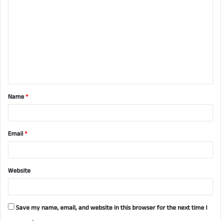
o
m
m
e
n
t
Name
*
*
Email
*
Website
Save my name, email, and website in this browser for the next time I