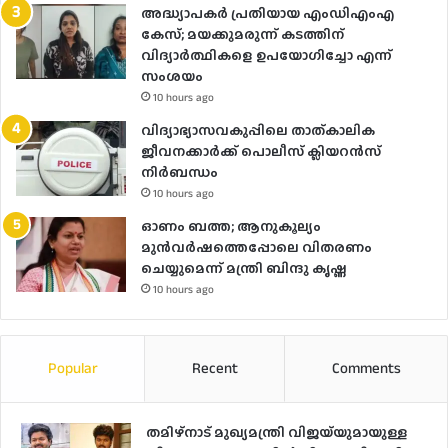
അദ്ധ്യാപകർ പ്രതിയായ എംഡിഎംഎ
കേസ്; മയക്കുമരുന്ന് കടത്തിന്
വിദ്യാർത്ഥികളെ ഉപയോ​ഗിച്ചോ എന്ന്
സംശയം
10 hours ago
വിദ്യാഭ്യാസവകുപ്പിലെ താത്കാലിക
ജീവനക്കാർക്ക് പൊലീസ് ക്ലിയറൻസ്
നിർബന്ധം
10 hours ago
ഓണം ബത്ത; ആനുകൂല്യം
മുൻവർഷത്തെപ്പോലെ വിതരണം
ചെയ്യുമെന്ന് മന്ത്രി ബിന്ദു കൃഷ്ണ
10 hours ago
Popular
Recent
Comments
തമിഴ്നാട് മുഖ്യമന്ത്രി വിജയ്‌യുമായുള്ള