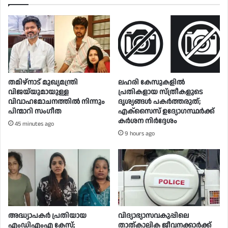
തമിഴ്നാട് മുഖ്യമന്ത്രി
ലഹരി കേസുകളിൽ
വിജയ്‌യുമായുള്ള
പ്രതികളായ സ്ത്രീകളുടെ
വിവാഹമോചനത്തിൽ നിന്നും
ദൃശ്യങ്ങൾ പകർത്തരുത്;
പിന്മാറി സം​ഗീത
എക്‌സൈസ് ഉദ്യോഗസ്ഥർക്ക്
കർശന നിർദ്ദേശം
45 minutes ago
9 hours ago
അദ്ധ്യാപകർ പ്രതിയായ
വിദ്യാഭ്യാസവകുപ്പിലെ
എംഡിഎംഎ കേസ്;
താത്കാലിക ജീവനക്കാർക്ക്