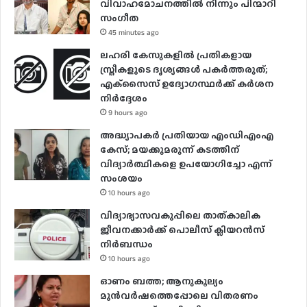
വിവാഹമോചനത്തിൽ നിന്നും പിന്മാറി
സം​ഗീത
45 minutes ago
ലഹരി കേസുകളിൽ പ്രതികളായ
സ്ത്രീകളുടെ ദൃശ്യങ്ങൾ പകർത്തരുത്;
എക്‌സൈസ് ഉദ്യോഗസ്ഥർക്ക് കർശന
നിർദ്ദേശം
9 hours ago
അദ്ധ്യാപകർ പ്രതിയായ എംഡിഎംഎ
കേസ്; മയക്കുമരുന്ന് കടത്തിന്
വിദ്യാർത്ഥികളെ ഉപയോ​ഗിച്ചോ എന്ന്
സംശയം
10 hours ago
വിദ്യാഭ്യാസവകുപ്പിലെ താത്കാലിക
ജീവനക്കാർക്ക് പൊലീസ് ക്ലിയറൻസ്
നിർബന്ധം
10 hours ago
ഓണം ബത്ത; ആനുകൂല്യം
മുൻവർഷത്തെപ്പോലെ വിതരണം