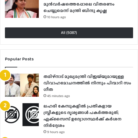
മുൻവർഷത്തെപ്പോലെ വിതരണം
ചെയ്യുമെന്ന് മന്ത്രി ബിന്ദു കൃഷ്ണ
10 hours ago
All (5087)
Popular Posts
തമിഴ്നാട് മുഖ്യമന്ത്രി വിജയ്‌യുമായുള്ള
വിവാഹമോചനത്തിൽ നിന്നും പിന്മാറി സം​
ഗീത
45 minutes ago
ലഹരി കേസുകളിൽ പ്രതികളായ
സ്ത്രീകളുടെ ദൃശ്യങ്ങൾ പകർത്തരുത്;
എക്‌സൈസ് ഉദ്യോഗസ്ഥർക്ക് കർശന
നിർദ്ദേശം
9 hours ago