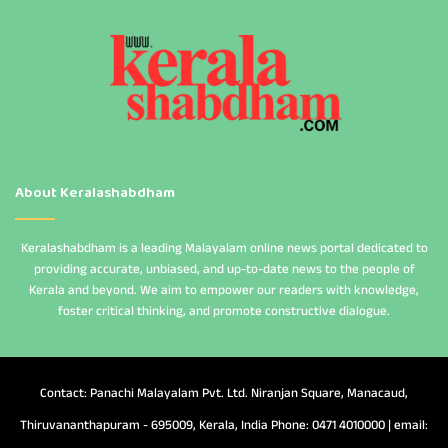
About Keralashabdham
Keralashabdham is a leading Malayalam online news portal dedicated to
providing accurate, unbiased, and up-to-date news to the people of
Kerala and beyond. We aim to empower our readers with knowledge,
foster critical thinking, and promote constructive dialogue.
Contact: Panachi Malayalam Pvt. Ltd. Niranjan Square, Manacaud,
Thiruvananthapuram - 695009, Kerala, India Phone: 0471 4010000 | email: