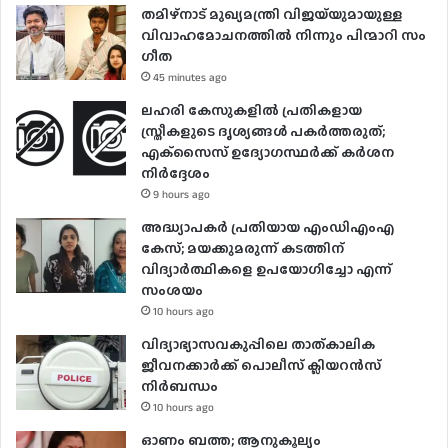
തമിഴ്നാട് മുഖ്യമന്ത്രി വിജയ്‌യുമായുള്ള
വിവാഹമോചനത്തിൽ നിന്നും പിന്മാറി സം​
ഗീത
45 minutes ago
ലഹരി കേസുകളിൽ പ്രതികളായ
സ്ത്രീകളുടെ ദൃശ്യങ്ങൾ പകർത്തരുത്;
എക്‌സൈസ് ഉദ്യോഗസ്ഥർക്ക് കർശന
നിർദ്ദേശം
9 hours ago
അദ്ധ്യാപകർ പ്രതിയായ എംഡിഎംഎ
കേസ്; മയക്കുമരുന്ന് കടത്തിന്
വിദ്യാർത്ഥികളെ ഉപയോ​ഗിച്ചോ എന്ന്
സംശയം
10 hours ago
വിദ്യാഭ്യാസവകുപ്പിലെ താത്കാലിക
ജീവനക്കാർക്ക് പൊലീസ് ക്ലിയറൻസ്
നിർബന്ധം
10 hours ago
ഓണം ബത്ത; ആനുകൂല്യം