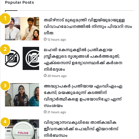
Popular Posts
തമിഴ്നാട് മുഖ്യമന്ത്രി വിജയ്‌യുമായുള്ള
വിവാഹമോചനത്തിൽ നിന്നും പിന്മാറി സം​
ഗീത
12 hours ago
ലഹരി കേസുകളിൽ പ്രതികളായ
സ്ത്രീകളുടെ ദൃശ്യങ്ങൾ പകർത്തരുത്;
എക്‌സൈസ് ഉദ്യോഗസ്ഥർക്ക് കർശന
നിർദ്ദേശം
20 hours ago
അദ്ധ്യാപകർ പ്രതിയായ എംഡിഎംഎ
കേസ്; മയക്കുമരുന്ന് കടത്തിന്
വിദ്യാർത്ഥികളെ ഉപയോ​ഗിച്ചോ എന്ന്
സംശയം
21 hours ago
വിദ്യാഭ്യാസവകുപ്പിലെ താത്കാലിക
ജീവനക്കാർക്ക് പൊലീസ് ക്ലിയറൻസ്
നിർബന്ധം