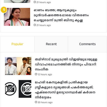
21 hours ago
ഓണം ബത്ത; ആനുകൂല്യം
മുൻവർഷത്തെപ്പോലെ വിതരണം
ചെയ്യുമെന്ന് മന്ത്രി ബിന്ദു കൃഷ്ണ
21 hours ago
Popular
Recent
Comments
തമിഴ്നാട് മുഖ്യമന്ത്രി വിജയ്‌യുമായുള്ള
വിവാഹമോചനത്തിൽ നിന്നും പിന്മാറി
സം​ഗീത
12 hours ago
ലഹരി കേസുകളിൽ പ്രതികളായ
സ്ത്രീകളുടെ ദൃശ്യങ്ങൾ പകർത്തരുത്;
എക്‌സൈസ് ഉദ്യോഗസ്ഥർക്ക് കർശന
നിർദ്ദേശം
20 hours ago