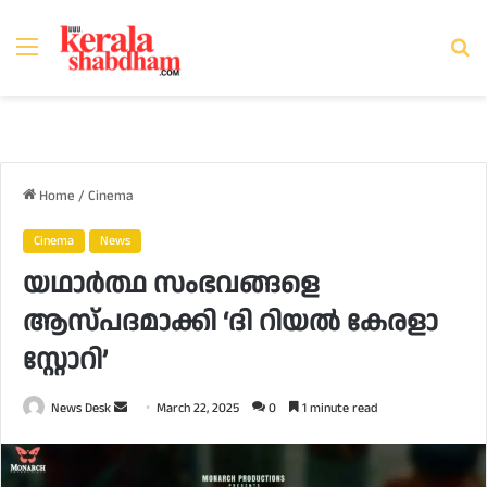
Menu
Se
fo
Home
/
Cinema
Cinema
News
യഥാർത്ഥ സംഭവങ്ങളെ
ആസ്പദമാക്കി ‘ദി റിയൽ കേരളാ
സ്റ്റോറി’
Send
News Desk
March 22, 2025
0
1 minute read
an
email