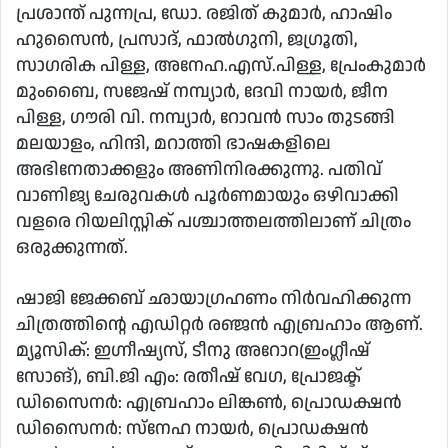
പ്രശാന്ത് പുന്നപ്ര, ഡോ. രജിത് കുമാർ, ഹാഷിം
ഹുസൈൻ, പ്രസാദ്, ഫാൽഗുനി, ജഗ്രൂതി,
സാഗരിക പിള്ള, അനേഹ.എസ്.പിള്ള, പ്രേംകുമാർ
മുംബൈ, സജേഷ് നമ്പ്യാർ, ദേവി നായർ, ജീന
പിള്ള, ഗൗരി വി. നമ്പ്യാർ, റോവൻ സാം തുടങ്ങി
മലയാളം, ഹിന്ദി, മറാത്തി ഭാഷകളിലെ
അഭിനേതാക്കളും അണിനിരക്കുന്നു. പതിവ്
വാണിജ്യ ചേരുവകൾ പൂർണമായും ഒഴിവാക്കി
വളരെ റിയലിസ്റ്റിക് പശ്ചാത്തലത്തിലാണ് ചിത്രം
ഒരുക്കുന്നത്.
ഷാജി ജേക്കബ് ഛായാഗ്രഹണം നിർവഹിക്കുന്ന
ചിത്രത്തിൻ്റെ എഡിറ്റർ രഞ്ജൻ എബ്രഹാം ആണ്.
മ്യൂസിക്: ഇഗ്നീഷ്യസ്, ടീനു അറോറ(ഇംഗ്ലീഷ്
സോങ്), ബി.ജി എം: രതീഷ് വേഗ, പ്രോജക്ട്
ഡിസൈനർ: എബ്രഹാം ലിങ്കൺ, പ്രൊഡക്ഷൻ
ഡിസൈനർ: സ്നേഹ നായർ, പ്രൊഡക്ഷൻ