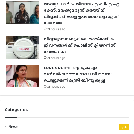
അദ്ധ്യാപകർ പ്രതിയായ എംഡിഎംഎ
കേസ്; മയക്കുമരുന്ന് കടത്തിന്
വിദ്യാർത്ഥികളെ ഉപയോ​ഗിച്ചോ എന്ന്
സംശയം
21 hours ago
വിദ്യാഭ്യാസവകുപ്പിലെ താത്കാലിക
ജീവനക്കാർക്ക് പൊലീസ് ക്ലിയറൻസ്
നിർബന്ധം
21 hours ago
ഓണം ബത്ത; ആനുകൂല്യം
മുൻവർഷത്തെപ്പോലെ വിതരണം
ചെയ്യുമെന്ന് മന്ത്രി ബിന്ദു കൃഷ്ണ
21 hours ago
Categories
News
5,137