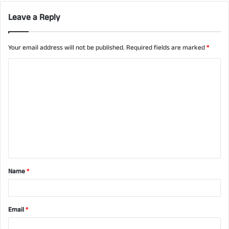
Leave a Reply
Your email address will not be published.
Required fields are marked
*
C
o
m
m
e
n
t
Name
*
*
Email
*