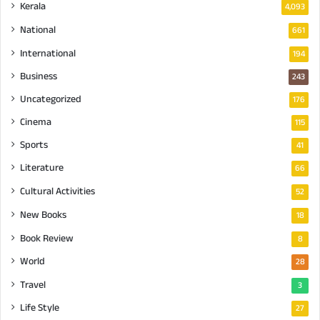
Kerala
4,093
National
661
International
194
Business
243
Uncategorized
176
Cinema
115
Sports
41
Literature
66
Cultural Activities
52
New Books
18
Book Review
8
World
28
Travel
3
Life Style
27