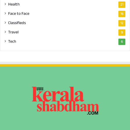
Health
21
Face to Face
16
Classifieds
12
Travel
9
Tech
6