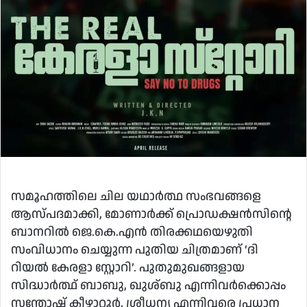
സമൂഹത്തിലെ ചില യഥാർത്ഥ സംഭവങ്ങളെ
ആസ്പദമാക്കി, മോണാർക്ക് പ്രൊഡക്ഷൻസിൻ്റെ
ബാനറിൽ ജെ.കെ.എൻ തിരക്കഥയെഴുതി
സംവിധാനം ചെയ്യുന്ന പുതിയ ചിത്രമാണ് ‘ദി
റിയൽ കേരളാ സ്റ്റോറി’. പുതുമുഖങ്ങളായ
സിദ്ധാർത്ഥ് ബാബു, ഖുശ്ബു എന്നിവർക്കൊപ്പം
സന്തോഷ് കീഴാറ്റൂർ, ശ്രീധന്യ എന്നിവരെ പ്രധാന