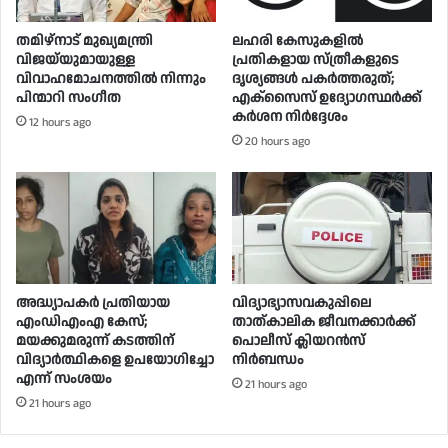
തമിഴ്നാട് മുഖ്യമന്ത്രി
ലഹരി കേസുകളിൽ
വിജയ്‌യുമായുള്ള
പ്രതികളായ സ്ത്രീകളുടെ
വിവാഹമോചനത്തിൽ നിന്നും
ദൃശ്യങ്ങൾ പകർത്തരുത്;
പിന്മാറി സം​ഗീത
എക്‌സൈസ് ഉദ്യോഗസ്ഥർക്ക്
കർശന നിർദ്ദേശം
12 hours ago
20 hours ago
അദ്ധ്യാപകർ പ്രതിയായ
വിദ്യാഭ്യാസവകുപ്പിലെ
എംഡിഎംഎ കേസ്;
താത്കാലിക ജീവനക്കാർക്ക്
മയക്കുമരുന്ന് കടത്തിന്
പൊലീസ് ക്ലിയറൻസ്
വിദ്യാർത്ഥികളെ ഉപയോ​ഗിച്ചോ
നിർബന്ധം
എന്ന് സംശയം
21 hours ago
21 hours ago