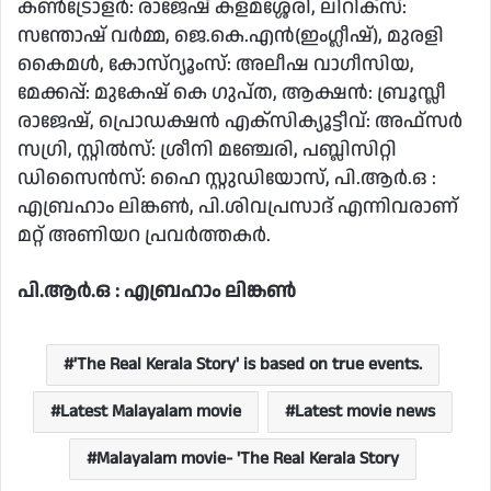
കൺട്രോളർ: രാജേഷ് കളമശ്ശേരി, ലിറിക്സ്:
സന്തോഷ് വർമ്മ, ജെ.കെ.എൻ(ഇംഗ്ലീഷ്), മുരളി
കൈമൾ, കോസ്റ്യൂംസ്: അലീഷ വാഗീസിയ,
മേക്കപ്പ്: മുകേഷ് കെ ഗുപ്ത, ആക്ഷൻ: ബ്രൂസ്ലീ
രാജേഷ്, പ്രൊഡക്ഷൻ എക്സിക്യൂട്ടീവ്: അഫ്‌സർ
സഗ്രി, സ്റ്റിൽസ്: ശ്രീനി മഞ്ചേരി, പബ്ലിസിറ്റി
ഡിസൈൻസ്: ഹൈ സ്റ്റുഡിയോസ്, പി.ആർ.ഒ :
എബ്രഹാം ലിങ്കൺ, പി.ശിവപ്രസാദ് എന്നിവരാണ്
മറ്റ് അണിയറ പ്രവർത്തകർ.
പി.ആർ.ഒ : എബ്രഹാം ലിങ്കൺ
'The Real Kerala Story' is based on true events.
Latest Malayalam movie
Latest movie news
Malayalam movie- 'The Real Kerala Story