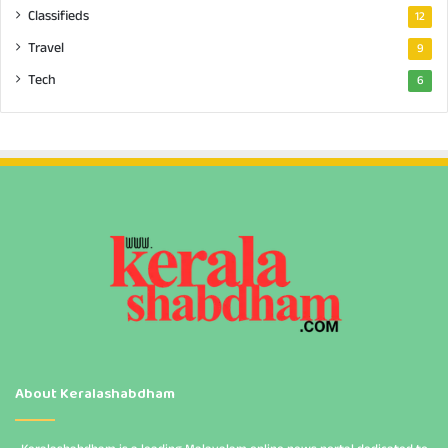
Classifieds
12
Travel
9
Tech
6
About Keralashabdham