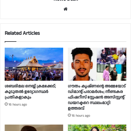
Website
Related Articles
ശബരിമല നെയ്യ് ക്രമക്കേട്;
ഗൗതം കൃഷ്ണൻ്റെ അമ്മയോട്
കൂടുതൽ ഉദ്യോഗസ്ഥർ
ഡിമാന്റ് പരാമർ‌ശം; നീണ്ടകര
പ്രതികളാകും
ഫിഷറീസ് സ്റ്റേഷൻ അസിസ്റ്റന്റ്
ഡയറക്ടറെ സ്ഥലംമാറ്റി
16 hours ago
ഉത്തരവ്
16 hours ago