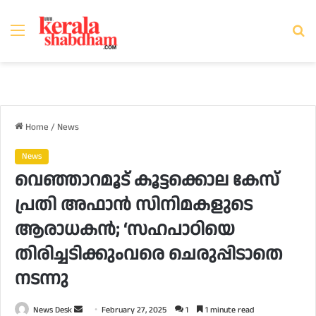
Menu
Se
fo
Home
/
News
News
വെഞ്ഞാറമൂട് കൂട്ടക്കൊല കേസ്
പ്രതി അഫാൻ സിനിമകളുടെ
ആരാധകൻ; ‘സഹപാഠിയെ
തിരിച്ചടിക്കുംവരെ ചെരുപ്പിടാതെ
നടന്നു
Send
News Desk
February 27, 2025
1
1 minute read