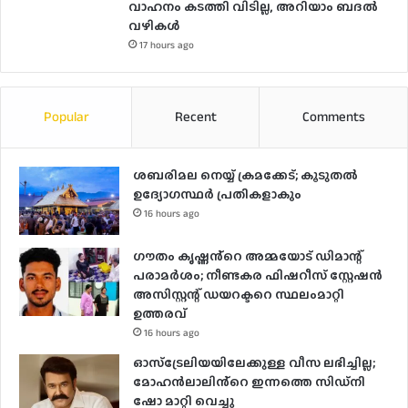
വാഹനം കടത്തി വിടില്ല, അറിയാം ബദൽ
വഴികൾ
17 hours ago
Popular
Recent
Comments
ശബരിമല നെയ്യ് ക്രമക്കേട്; കൂടുതൽ
ഉദ്യോഗസ്ഥർ പ്രതികളാകും
16 hours ago
ഗൗതം കൃഷ്ണൻ്റെ അമ്മയോട് ഡിമാന്റ്
പരാമർ‌ശം; നീണ്ടകര ഫിഷറീസ് സ്റ്റേഷൻ
അസിസ്റ്റന്റ് ഡയറക്ടറെ സ്ഥലംമാറ്റി
ഉത്തരവ്
16 hours ago
ഓസ്‌ട്രേലിയയിലേക്കുള്ള വീസ ലഭിച്ചില്ല;
മോഹൻലാലിൻ്റെ ഇന്നത്തെ സിഡ്നി
ഷോ മാറ്റി വെച്ചു