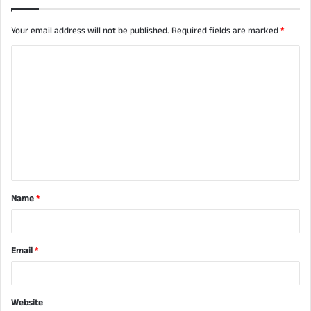
Your email address will not be published.
Required fields are marked
*
C
o
m
m
e
n
t
Name
*
*
Email
*
Website