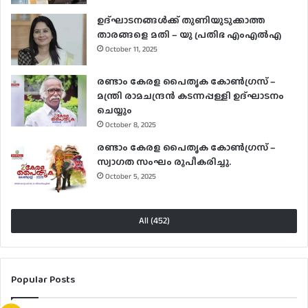
ഉദ്ഘാടനങ്ങള്‍ക്ക് തുണിയുടുക്കാത്ത
താരങ്ങളെ മതി – യു പ്രതിഭ എംഎല്‍എ
October 11, 2025
രണ്ടാം കേരള പൈതൃക കോൺഗ്രസ് –
മന്ത്രി രാമചന്ദ്രൻ കടന്നപ്പള്ളി ഉദ്ഘാടനം
ചെയ്യും
October 8, 2025
രണ്ടാം കേരള പൈതൃക കോൺഗ്രസ് –
സ്വാഗത സംഘം രൂപീകരിച്ചു.
October 5, 2025
All (452)
Popular Posts