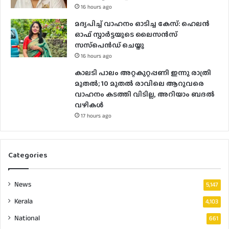
16 hours ago
മദ്യപിച്ച് വാഹനം ഓടിച്ച കേസ്: ഹെലന്‍
ഓഫ് സ്പാര്‍ട്ടയുടെ ലൈസന്‍സ്
സസ്‌പെന്‍ഡ് ചെയ്തു
16 hours ago
കാലടി പാലം അറ്റകുറ്റപ്പണി ഇന്നു രാത്രി
മുതല്‍; 10 മുതല്‍ രാവിലെ ആറുവരെ
വാഹനം കടത്തി വിടില്ല, അറിയാം ബദൽ
വഴികൾ
17 hours ago
Categories
News
5,147
Kerala
4,103
National
661