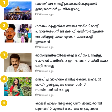
ശബരിമല നെയ്യ് ക്രമക്കേട്; കൂടുതൽ
ഉദ്യോഗസ്ഥർ പ്രതികളാകും
16 hours ago
ഗൗതം കൃഷ്ണൻ്റെ അമ്മയോട് ഡിമാന്റ്
പരാമർ‌ശം; നീണ്ടകര ഫിഷറീസ് സ്റ്റേഷൻ
അസിസ്റ്റന്റ് ഡയറക്ടറെ സ്ഥലംമാറ്റി
ഉത്തരവ്
16 hours ago
ഓസ്‌ട്രേലിയയിലേക്കുള്ള വീസ ലഭിച്ചില്ല;
മോഹൻലാലിൻ്റെ ഇന്നത്തെ സിഡ്നി ഷോ
മാറ്റി വെച്ചു
16 hours ago
മദ്യപിച്ച് വാഹനം ഓടിച്ച കേസ്: ഹെലന്‍
ഓഫ് സ്പാര്‍ട്ടയുടെ ലൈസന്‍സ്
സസ്‌പെന്‍ഡ് ചെയ്തു
16 hours ago
കാലടി പാലം അറ്റകുറ്റപ്പണി ഇന്നു രാത്രി
മുതല്‍; 10 മുതല്‍ രാവിലെ ആറുവരെ