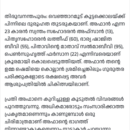
an
email
തിരുവനന്തപുരം: വെഞ്ഞാറമൂട് കൂട്ടക്കൊലയ്ക്ക്
പിന്നിലെ ദുരൂഹത തുടരുകയാണ്. അഫാൻ എന്ന
23 കാരൻ സ്വന്തം സഹോദരൻ അഫ്സാൻ (13)​,
പിതൃസഹോദരൻ ലത്തീഫ് (60)​,​ ഭാര്യ ഷാജിത
ബീവി (55)​,​ പിതാവിന്റെ മാതാവ് സൽമാബീവി (95),
പെൺസുഹൃത്ത് ഫർസാന (22) എന്നിവരെയാണ്
ക്രൂരമായി കൊലപ്പെടുത്തിയത്. അഫാൻ തന്റെ
ഉമ്മ ഷെമിയെ കൊല്ലാൻ ശ്രമിച്ചെങ്കിലും ഗുരുതര
പരിക്കുകളോടെ രക്ഷപ്പെട്ട അവർ
ആശുപത്രിയിൽ ചികിത്സയിലാണ്.
‌പ്രതി അഫാനെ കുറിച്ചുള്ള കൂടുതൽ വിവരങ്ങൾ
പുറത്തുവന്നു. അധികമാരോടും സംസാരിക്കാത്ത
പ്രകൃതമാണെന്നും കാണുമ്പോൾ ഒരു
ചിരിമാത്രമാണ് അഫാന്റെ ഭാഗത്ത്
നിന്നുണ്ടാകുകയെന്നും നാട്ടുകാർ പറയുന്നു.