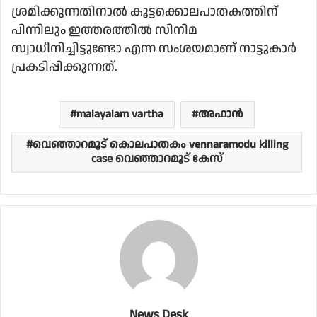
ശ്രമിക്കുന്നതിനാൽ കൂട്ടക്കൊലപാതകത്തിന്
പിന്നിലും ഇത്തരത്തിൽ സിനിമ
സ്വാധീനിച്ചിട്ടുണ്ടോ എന്ന സംശയമാണ് നാട്ടുകാർ
പ്രകടിപ്പിക്കുന്നത്.
malayalam vartha
അഫാൻ
വെഞ്ഞാറമൂട് കൊലപാതകം vennaramodu killing
case വെഞ്ഞാറമൂട് കേസ്
News Desk