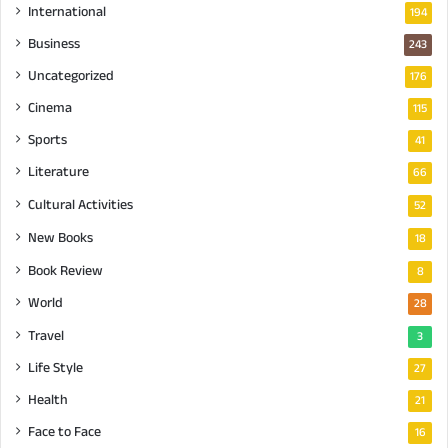
International
194
Business
243
Uncategorized
176
Cinema
115
Sports
41
Literature
66
Cultural Activities
52
New Books
18
Book Review
8
World
28
Travel
3
Life Style
27
Health
21
Face to Face
16