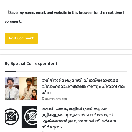
Save my name, email, and website in this browser for the next time I
comment.
By Special Correspondent
തമിഴ്നാട് മുഖ്യമന്ത്രി വിജയ്‌യുമായുള്ള
വിവാഹമോചനത്തിൽ നിന്നും പിന്മാറി സം​
ഗീത
44 minutes ago
ലഹരി കേസുകളിൽ പ്രതികളായ
സ്ത്രീകളുടെ ദൃശ്യങ്ങൾ പകർത്തരുത്;
എക്‌സൈസ് ഉദ്യോഗസ്ഥർക്ക് കർശന
നിർദ്ദേശം