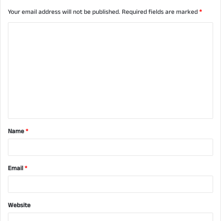
Your email address will not be published.
Required fields are marked
*
C
o
m
m
e
n
t
Name
*
*
Email
*
Website