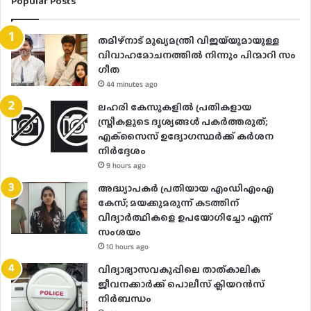
Popular Posts
തമിഴ്നാട് മുഖ്യമന്ത്രി വിജയ്‌യുമായുള്ള
വിവാഹമോചനത്തിൽ നിന്നും പിന്മാറി സം​
ഗീത
44 minutes ago
ലഹരി കേസുകളിൽ പ്രതികളായ
സ്ത്രീകളുടെ ദൃശ്യങ്ങൾ പകർത്തരുത്;
എക്‌സൈസ് ഉദ്യോഗസ്ഥർക്ക് കർശന
നിർദ്ദേശം
9 hours ago
അദ്ധ്യാപകർ പ്രതിയായ എംഡിഎംഎ
കേസ്; മയക്കുമരുന്ന് കടത്തിന്
വിദ്യാർത്ഥികളെ ഉപയോ​ഗിച്ചോ എന്ന്
സംശയം
10 hours ago
വിദ്യാഭ്യാസവകുപ്പിലെ താത്കാലിക
ജീവനക്കാർക്ക് പൊലീസ് ക്ലിയറൻസ്
നിർബന്ധം