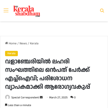
Menu
Se
fo
Home
/
News
/
Kerala
Kerala
വളാഞ്ചേരിയില്‍ ലഹരി
സംഘത്തിലെ ഒന്‍പത് പേര്‍ക്ക്
എച്ച്‌ഐവി; പരിശോധന
വ്യാപകമാക്കി ആരോഗ്യവകുപ്പ്
Send
Special Correspondent
March 27, 2025
0
an
Less than a minute