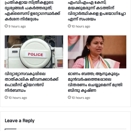
പ്രതികളായ സ്ത്രീകളുടെ
എംഡിഎംഎ കേസ്;
ദൃശ്യങ്ങൾ പകർത്തരുത്;
മയക്കുമരുന്ന് കടത്തിന്
എക്‌സൈസ് ഉദ്യോഗസ്ഥർക്ക്
വിദ്യാർത്ഥികളെ ഉപയോ​ഗിച്ചോ
കർശന നിർദ്ദേശം
എന്ന് സംശയം
9 hours ago
10 hours ago
വിദ്യാഭ്യാസവകുപ്പിലെ
ഓണം ബത്ത; ആനുകൂല്യം
താത്കാലിക ജീവനക്കാർക്ക്
മുൻവർഷത്തെപ്പോലെ
പൊലീസ് ക്ലിയറൻസ്
വിതരണം ചെയ്യുമെന്ന് മന്ത്രി
നിർബന്ധം
ബിന്ദു കൃഷ്ണ
10 hours ago
10 hours ago
Leave a Reply