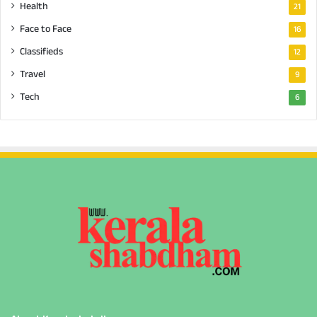
Health
21
Face to Face
16
Classifieds
12
Travel
9
Tech
6