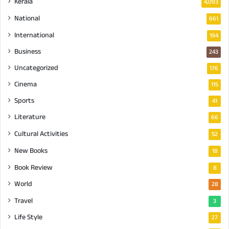
Kerala
4,093
National
661
International
194
Business
243
Uncategorized
176
Cinema
115
Sports
41
Literature
66
Cultural Activities
52
New Books
18
Book Review
8
World
28
Travel
3
Life Style
27