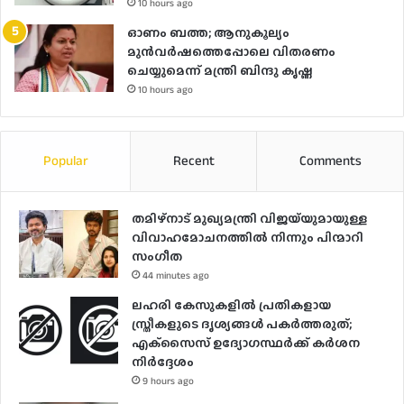
10 hours ago
ഓണം ബത്ത; ആനുകൂല്യം
മുൻവർഷത്തെപ്പോലെ വിതരണം
ചെയ്യുമെന്ന് മന്ത്രി ബിന്ദു കൃഷ്ണ
10 hours ago
Popular
Recent
Comments
തമിഴ്നാട് മുഖ്യമന്ത്രി വിജയ്‌യുമായുള്ള
വിവാഹമോചനത്തിൽ നിന്നും പിന്മാറി
സം​ഗീത
44 minutes ago
ലഹരി കേസുകളിൽ പ്രതികളായ
സ്ത്രീകളുടെ ദൃശ്യങ്ങൾ പകർത്തരുത്;
എക്‌സൈസ് ഉദ്യോഗസ്ഥർക്ക് കർശന
നിർദ്ദേശം
9 hours ago