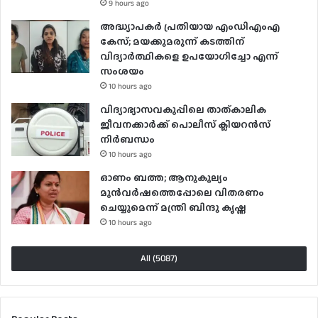
9 hours ago
അദ്ധ്യാപകർ പ്രതിയായ എംഡിഎംഎ
കേസ്; മയക്കുമരുന്ന് കടത്തിന്
വിദ്യാർത്ഥികളെ ഉപയോ​ഗിച്ചോ എന്ന്
സംശയം
10 hours ago
വിദ്യാഭ്യാസവകുപ്പിലെ താത്കാലിക
ജീവനക്കാർക്ക് പൊലീസ് ക്ലിയറൻസ്
നിർബന്ധം
10 hours ago
ഓണം ബത്ത; ആനുകൂല്യം
മുൻവർഷത്തെപ്പോലെ വിതരണം
ചെയ്യുമെന്ന് മന്ത്രി ബിന്ദു കൃഷ്ണ
10 hours ago
All (5087)