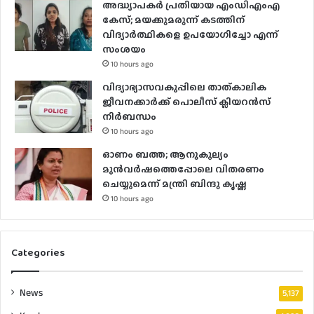
അദ്ധ്യാപകർ പ്രതിയായ എംഡിഎംഎ
കേസ്; മയക്കുമരുന്ന് കടത്തിന്
വിദ്യാർത്ഥികളെ ഉപയോ​ഗിച്ചോ എന്ന്
സംശയം
10 hours ago
വിദ്യാഭ്യാസവകുപ്പിലെ താത്കാലിക
ജീവനക്കാർക്ക് പൊലീസ് ക്ലിയറൻസ്
നിർബന്ധം
10 hours ago
ഓണം ബത്ത; ആനുകൂല്യം
മുൻവർഷത്തെപ്പോലെ വിതരണം
ചെയ്യുമെന്ന് മന്ത്രി ബിന്ദു കൃഷ്ണ
10 hours ago
Categories
News
5,137