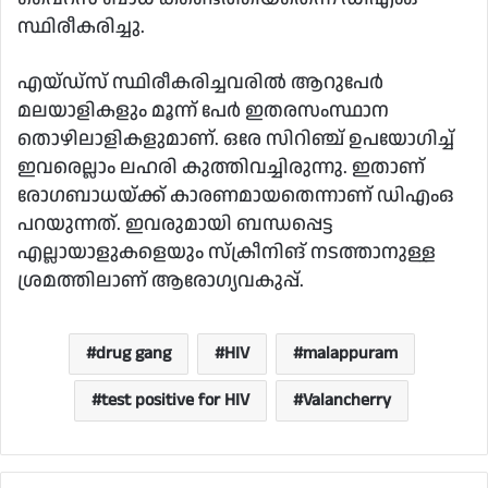
സ്ഥിരീകരിച്ചു.
എയ്ഡ്‌സ് സ്ഥിരീകരിച്ചവരില്‍ ആറുപേര്‍
മലയാളികളും മൂന്ന് പേര്‍ ഇതരസംസ്ഥാന
തൊഴിലാളികളുമാണ്. ഒരേ സിറിഞ്ച് ഉപയോഗിച്ച്
ഇവരെല്ലാം ലഹരി കുത്തിവച്ചിരുന്നു. ഇതാണ്
രോഗബാധയ്ക്ക് കാരണമായതെന്നാണ് ഡിഎംഒ
പറയുന്നത്. ഇവരുമായി ബന്ധപ്പെട്ട
എല്ലായാളുകളെയും സ്‌ക്രീനിങ് നടത്താനുള്ള
ശ്രമത്തിലാണ് ആരോഗ്യവകുപ്പ്.
drug gang
HIV
malappuram
test positive for HIV
Valancherry