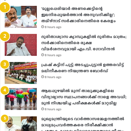
‘മുല്ലപ്പെരിയാർ അണക്കെട്ടിന്റെ
ജലനിരപ്പുയർത്താൻ അനുവദിക്കില്ല’;
തമിഴ്‌നാട് സർക്കാരിനെതിരെ കേരളം
8 hours ago
ദുരിതാശ്വാസ ക്യാമ്പുകളിൽ ദുരിതം മാത്രം;
സർക്കാരിനെതിരെ രൂക്ഷ
വിമർശനവുമായി എം.വി. ഗോവിന്ദൻ
8 hours ago
ഫ്രഷ് കട്ടിന് പൂട്ട്; അടച്ചുപൂട്ടാന്‍ ഉത്തരവിട്ട്
മലിനീകരണ നിയന്ത്രണ ബോര്‍ഡ്
8 hours ago
ആലപ്പുഴയിൽ മൂന്ന് താലൂക്കുകളിലെ
വിദ്യാഭ്യാസ സ്ഥാപനങ്ങൾക്ക് നാളെ അവധി;
മുൻ നിശ്ചയിച്ച പരീക്ഷകൾക്ക് മാറ്റമില്ല
8 hours ago
മുഖ്യമന്ത്രിയുടെ വാർത്താസമ്മേളനത്തിൽ
മാധ്യമപ്രവർത്തകരെ നിരീക്ഷിക്കാൻ