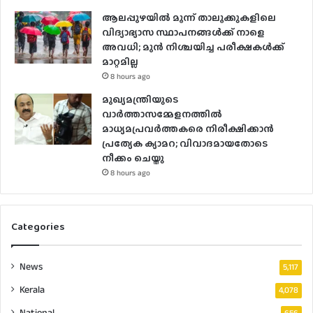
ആലപ്പുഴയിൽ മൂന്ന് താലൂക്കുകളിലെ
വിദ്യാഭ്യാസ സ്ഥാപനങ്ങൾക്ക് നാളെ
അവധി; മുൻ നിശ്ചയിച്ച പരീക്ഷകൾക്ക്
മാറ്റമില്ല
8 hours ago
മുഖ്യമന്ത്രിയുടെ
വാർത്താസമ്മേളനത്തിൽ
മാധ്യമപ്രവർത്തകരെ നിരീക്ഷിക്കാൻ
പ്രത്യേക ക്യാമറ; വിവാദമായതോടെ
നീക്കം ചെയ്തു
8 hours ago
Categories
News
5,117
Kerala
4,078
National