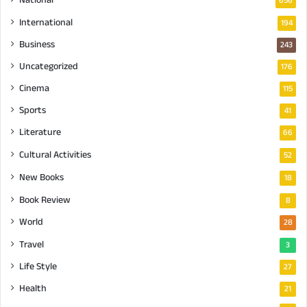
656
International
194
Business
243
Uncategorized
176
Cinema
115
Sports
41
Literature
66
Cultural Activities
52
New Books
18
Book Review
8
World
28
Travel
3
Life Style
27
Health
21