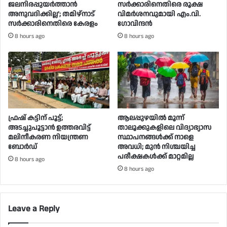
ജലനിരപ്പുയർത്താൻ
സർക്കാരിനെതിരെ രൂക്ഷ
അനുവദിക്കില്ല’; തമിഴ്‌നാട്
വിമർശനവുമായി എം.വി.
സർക്കാരിനെതിരെ കേരളം
ഗോവിന്ദൻ
8 hours ago
8 hours ago
ഫ്രഷ് കട്ടിന് പൂട്ട്;
ആലപ്പുഴയിൽ മൂന്ന്
അടച്ചുപൂട്ടാന്‍ ഉത്തരവിട്ട്
താലൂക്കുകളിലെ വിദ്യാഭ്യാസ
മലിനീകരണ നിയന്ത്രണ
സ്ഥാപനങ്ങൾക്ക് നാളെ
ബോര്‍ഡ്
അവധി; മുൻ നിശ്ചയിച്ച
പരീക്ഷകൾക്ക് മാറ്റമില്ല
8 hours ago
8 hours ago
Leave a Reply