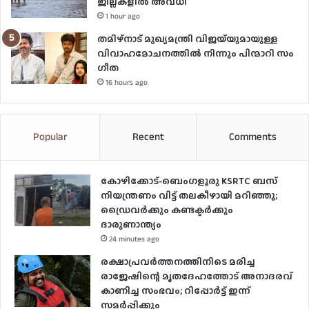
ജില്ലകളിൽ അവധി
1 hour ago
തമിഴ്നാട് മുഖ്യമന്ത്രി വിജയ്‌യുമായുള്ള
വിവാഹമോചനത്തിൽ നിന്നും പിന്മാറി സം​
ഗീത
16 hours ago
Popular
Recent
Comments
കോഴിക്കോട്-ബെംഗളൂരു KSRTC ബസ്
നിയന്ത്രണം വിട്ട് തലകീഴായി മറിഞ്ഞു;
ഡ്രെെവർക്കും കണ്ടക്ടർക്കും
ദാരുണാന്ത്യം
24 minutes ago
രക്ഷാപ്രവർത്തനത്തിനിടെ മരിച്ച
രാജേഷിന്റെ മൃതദേഹത്തോട് അനാദരവ്
കാണിച്ച സംഭവം; റിപ്പോർട്ട് ഇന്ന്
സമര്‍പ്പിക്കും