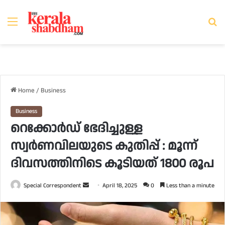
Menu
Se
fo
Home
/
Business
Business
റെക്കോര്‍ഡ് ഭേദിച്ചുള്ള
സ്വര്‍ണവിലയുടെ കുതിപ്പ് : മൂന്ന്
ദിവസത്തിനിടെ കൂടിയത് 1800 രൂപ
Send
Special Correspondent
April 18, 2025
0
Less than a minute
an
email