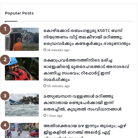
Popular Posts
കോഴിക്കോട്-ബെംഗളൂരു KSRTC ബസ്
നിയന്ത്രണം വിട്ട് തലകീഴായി മറിഞ്ഞു;
ഡ്രെെവർക്കും കണ്ടക്ടർക്കും ദാരുണാന്ത്യം
24 minutes ago
രക്ഷാപ്രവർത്തനത്തിനിടെ മരിച്ച
രാജേഷിന്റെ മൃതദേഹത്തോട് അനാദരവ്
കാണിച്ച സംഭവം; റിപ്പോർട്ട് ഇന്ന്
സമര്‍പ്പിക്കും
55 minutes ago
മത്സ്യബന്ധന വള്ളങ്ങൾ മറിഞ്ഞു
കാണാതായ രണ്ടുപേർക്കായി ഇന്ന്
തെരച്ചിൽ, കൂടുതൽ സംവിധാനങ്ങൾ
1 hour ago
അതിശക്തമായ മഴ ഇന്നും തുടരും; ഏഴ്
ജില്ലകളിൽ ഓറഞ്ച് അലർട്ട്; എട്ട്