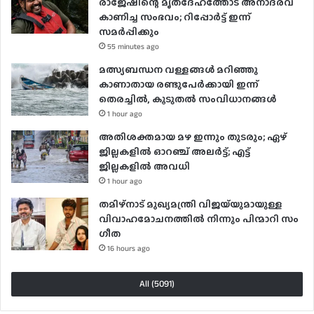
രാജേഷിന്റെ മൃതദേഹത്തോട് അനാദരവ്
കാണിച്ച സംഭവം; റിപ്പോർട്ട് ഇന്ന്
സമര്‍പ്പിക്കും
55 minutes ago
മത്സ്യബന്ധന വള്ളങ്ങൾ മറിഞ്ഞു
കാണാതായ രണ്ടുപേർക്കായി ഇന്ന്
തെരച്ചിൽ, കൂടുതൽ സംവിധാനങ്ങൾ
1 hour ago
അതിശക്തമായ മഴ ഇന്നും തുടരും; ഏഴ്
ജില്ലകളിൽ ഓറഞ്ച് അലർട്ട്; എട്ട്
ജില്ലകളിൽ അവധി
1 hour ago
തമിഴ്നാട് മുഖ്യമന്ത്രി വിജയ്‌യുമായുള്ള
വിവാഹമോചനത്തിൽ നിന്നും പിന്മാറി സം​
ഗീത
16 hours ago
All (5091)