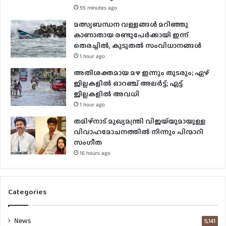
55 minutes ago
മത്സ്യബന്ധന വള്ളങ്ങൾ മറിഞ്ഞു
കാണാതായ രണ്ടുപേർക്കായി ഇന്ന്
തെരച്ചിൽ, കൂടുതൽ സംവിധാനങ്ങൾ
1 hour ago
അതിശക്തമായ മഴ ഇന്നും തുടരും; ഏഴ്
ജില്ലകളിൽ ഓറഞ്ച് അലർട്ട്; എട്ട്
ജില്ലകളിൽ അവധി
1 hour ago
തമിഴ്നാട് മുഖ്യമന്ത്രി വിജയ്‌യുമായുള്ള
വിവാഹമോചനത്തിൽ നിന്നും പിന്മാറി
സം​ഗീത
16 hours ago
Categories
News
5,141