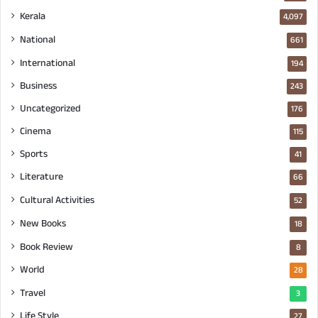
Kerala
4,097
National
661
International
194
Business
243
Uncategorized
176
Cinema
115
Sports
41
Literature
66
Cultural Activities
52
New Books
18
Book Review
8
World
28
Travel
3
Life Style
27