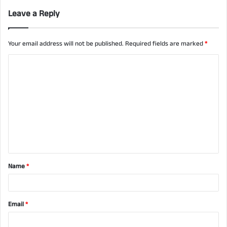
Leave a Reply
Your email address will not be published.
Required fields are marked
*
C
o
m
m
e
n
t
Name
*
*
Email
*