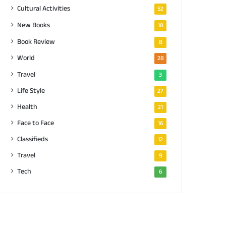
Cultural Activities
52
New Books
18
Book Review
8
World
28
Travel
3
Life Style
27
Health
21
Face to Face
16
Classifieds
12
Travel
9
Tech
6