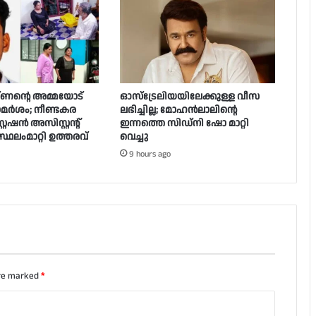
ണൻ്റെ അമ്മയോട്
ഓസ്‌ട്രേലിയയിലേക്കുള്ള വീസ
ാമർ‌ശം; നീണ്ടകര
ലഭിച്ചില്ല; മോഹൻലാലിൻ്റെ
റേഷൻ അസിസ്റ്റന്റ്
ഇന്നത്തെ സിഡ്നി ഷോ മാറ്റി
്ഥലംമാറ്റി ഉത്തരവ്
വെച്ചു
9 hours ago
are marked
*