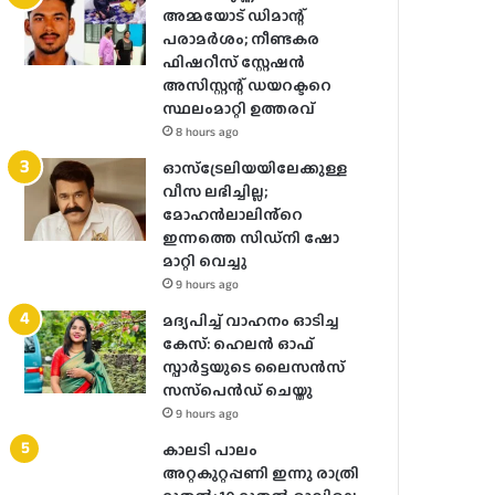
അമ്മയോട് ഡിമാന്റ്
പരാമർ‌ശം; നീണ്ടകര
ഫിഷറീസ് സ്റ്റേഷൻ
അസിസ്റ്റന്റ് ഡയറക്ടറെ
സ്ഥലംമാറ്റി ഉത്തരവ്
8 hours ago
ഓസ്‌ട്രേലിയയിലേക്കുള്ള
വീസ ലഭിച്ചില്ല;
മോഹൻലാലിൻ്റെ
ഇന്നത്തെ സിഡ്നി ഷോ
മാറ്റി വെച്ചു
9 hours ago
മദ്യപിച്ച് വാഹനം ഓടിച്ച
കേസ്: ഹെലന്‍ ഓഫ്
സ്പാര്‍ട്ടയുടെ ലൈസന്‍സ്
സസ്‌പെന്‍ഡ് ചെയ്തു
9 hours ago
കാലടി പാലം
അറ്റകുറ്റപ്പണി ഇന്നു രാത്രി