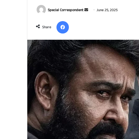
Send
Special Correspondent
June 25, 2025
an
Facebook
email
Share