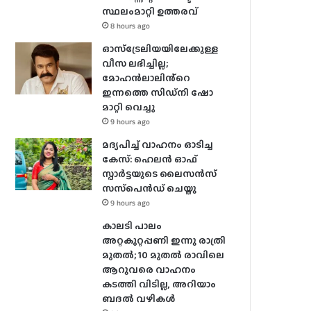
സ്ഥലംമാറ്റി ഉത്തരവ്
8 hours ago
ഓസ്‌ട്രേലിയയിലേക്കുള്ള
വീസ ലഭിച്ചില്ല;
മോഹൻലാലിൻ്റെ
ഇന്നത്തെ സിഡ്നി ഷോ
മാറ്റി വെച്ചു
9 hours ago
മദ്യപിച്ച് വാഹനം ഓടിച്ച
കേസ്: ഹെലന്‍ ഓഫ്
സ്പാര്‍ട്ടയുടെ ലൈസന്‍സ്
സസ്‌പെന്‍ഡ് ചെയ്തു
9 hours ago
കാലടി പാലം
അറ്റകുറ്റപ്പണി ഇന്നു രാത്രി
മുതല്‍; 10 മുതല്‍ രാവിലെ
ആറുവരെ വാഹനം
കടത്തി വിടില്ല, അറിയാം
ബദൽ വഴികൾ