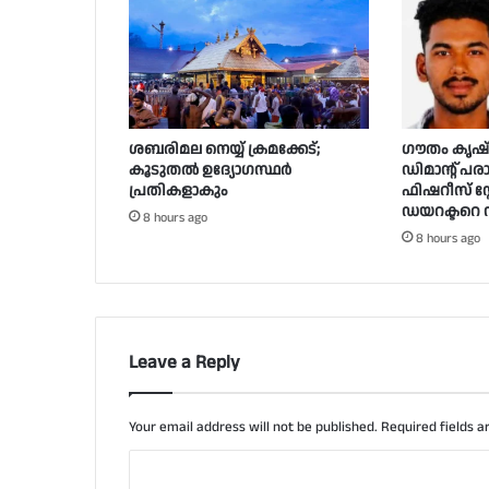
ശബരിമല നെയ്യ് ക്രമക്കേട്;
ഗൗതം കൃഷ്
കൂടുതൽ ഉദ്യോഗസ്ഥർ
ഡിമാന്റ് പര
പ്രതികളാകും
ഫിഷറീസ് സ്റ്
ഡയറക്ടറെ സ
8 hours ago
8 hours ago
Leave a Reply
Your email address will not be published.
Required fields 
C