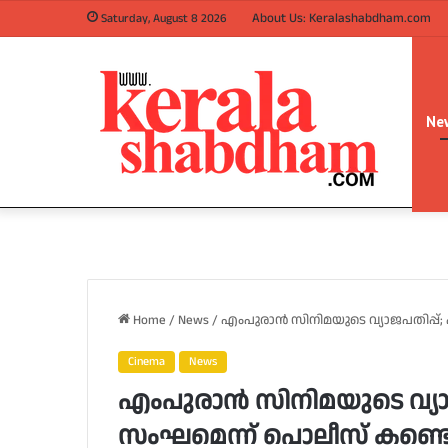
About Us: Keralashabdham.com
Saturday, August 8 2026
Ne
Home
/
News
/
എംപുരാൻ സിനിമയുടെ വ്യാജപതിപ്പ്
Cinema
News
എംപുരാൻ സിനിമയുടെ വ്യാജ
സംഘമെന്ന് പൊലീസ് കണ്ട