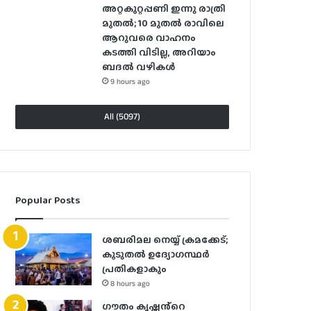
അറ്റകുറ്റപ്പണി ഇന്നു രാത്രി
മുതല്‍; 10 മുതല്‍ രാവിലെ
ആറുവരെ വാഹനം
കടത്തി വിടില്ല, അറിയാം
ബദൽ വഴികൾ
9 hours ago
All (5097)
Popular Posts
ശബരിമല നെയ്യ് ക്രമക്കേട്;
കൂടുതൽ ഉദ്യോഗസ്ഥർ
പ്രതികളാകും
8 hours ago
ഗൗതം കൃഷ്ണൻ്റെ