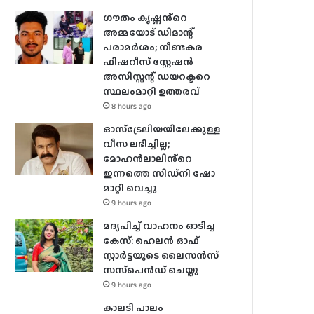
ഗൗതം കൃഷ്ണൻ്റെ
അമ്മയോട് ഡിമാന്റ്
പരാമർ‌ശം; നീണ്ടകര
ഫിഷറീസ് സ്റ്റേഷൻ
അസിസ്റ്റന്റ് ഡയറക്ടറെ
സ്ഥലംമാറ്റി ഉത്തരവ്
8 hours ago
ഓസ്‌ട്രേലിയയിലേക്കുള്ള
വീസ ലഭിച്ചില്ല;
മോഹൻലാലിൻ്റെ
ഇന്നത്തെ സിഡ്നി ഷോ
മാറ്റി വെച്ചു
9 hours ago
മദ്യപിച്ച് വാഹനം ഓടിച്ച
കേസ്: ഹെലന്‍ ഓഫ്
സ്പാര്‍ട്ടയുടെ ലൈസന്‍സ്
സസ്‌പെന്‍ഡ് ചെയ്തു
9 hours ago
കാലടി പാലം