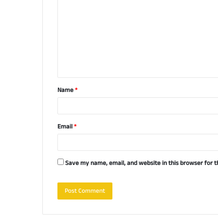
o
m
m
e
n
t
Name
*
*
Email
*
Save my name, email, and website in this browser for 