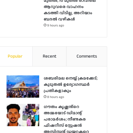
മുതല്‍; 10 മുതല്‍ രാവിലെ
ആറുവരെ വാഹനം
കടത്തി വിടില്ല, അറിയാം
ബദൽ വഴികൾ
9 hours ago
Popular
Recent
Comments
ശബരിമല നെയ്യ് ക്രമക്കേട്;
കൂടുതൽ ഉദ്യോഗസ്ഥർ
പ്രതികളാകും
8 hours ago
ഗൗതം കൃഷ്ണൻ്റെ
അമ്മയോട് ഡിമാന്റ്
പരാമർ‌ശം; നീണ്ടകര
ഫിഷറീസ് സ്റ്റേഷൻ
അസിസ്റ്റന്റ് ഡയറക്ടറെ