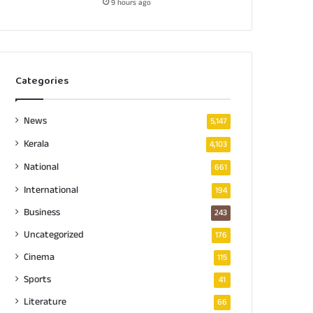
9 hours ago
Categories
News
5,147
Kerala
4,103
National
661
International
194
Business
243
Uncategorized
176
Cinema
115
Sports
41
Literature
66