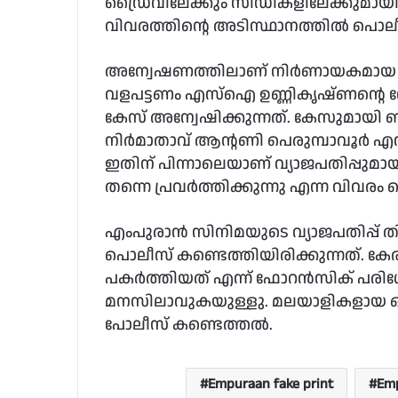
ഡ്രൈവിലേക്കും സിഡികളിലേക്കുമായി 
വിവരത്തിന്റെ അടിസ്ഥാനത്തിൽ പൊലീ
അന്വേഷണത്തിലാണ് നിർണായകമായ വിവര
വളപട്ടണം എസ്‌ഐ ഉണ്ണികൃഷ്‍ണന്റെ 
കേസ് അന്വേഷിക്കുന്നത്. കേസുമായി ബന
നിർമാതാവ് ആന്റണി പെരുമ്പാവൂർ എന്
ഇതിന് പിന്നാലെയാണ് വ്യാജപതിപ്പുമായ
തന്നെ പ്രവർത്തിക്കുന്നു എന്ന വിവരം 
എംപുരാൻ സിനിമയുടെ വ്യാജപതിപ്പ് തി
പൊലീസ് കണ്ടെത്തിയിരിക്കുന്നത്. കേ
പകർത്തിയത് എന്ന് ഫോറൻസിക് പരിശ
മനസിലാവുകയുള്ളു. മലയാളികളായ ഒര
പോലീസ് കണ്ടെത്തൽ.
Empuraan fake print
Em