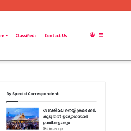
Log
Sidebar
ure
Classifieds
Contact Us
In
By Special Correspondent
ശബരിമല നെയ്യ് ക്രമക്കേട്;
കൂടുതൽ ഉദ്യോഗസ്ഥർ
പ്രതികളാകും
8 hours ago