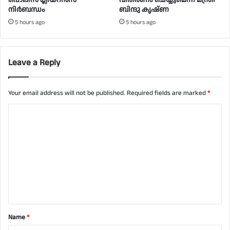
പൊലീസ് ക്ലിയറൻസ്
വിതരണം ചെയ്യുമെന്ന് മന്ത്രി
നിർബന്ധം
ബിന്ദു കൃഷ്ണ
5 hours ago
5 hours ago
Leave a Reply
Your email address will not be published.
Required fields are marked
*
C
o
m
m
e
n
t
Name
*
*