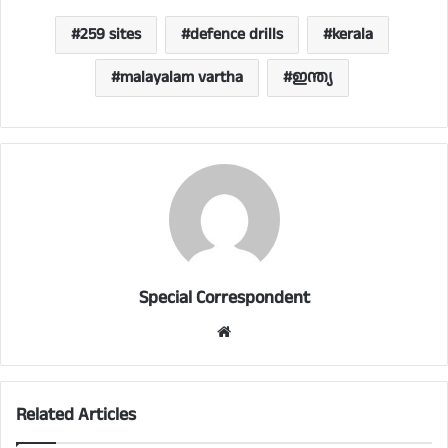
259 sites
defence drills
kerala
malayalam vartha
ഇന്ത്യ
Special Correspondent
Website
Related Articles