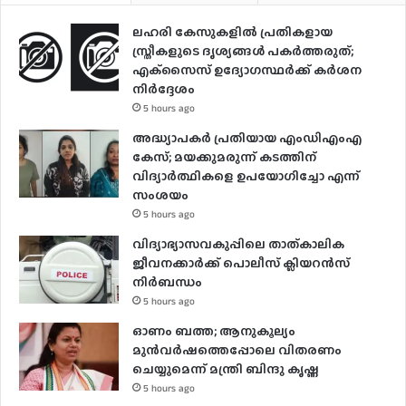
ലഹരി കേസുകളിൽ പ്രതികളായ
സ്ത്രീകളുടെ ദൃശ്യങ്ങൾ പകർത്തരുത്;
എക്‌സൈസ് ഉദ്യോഗസ്ഥർക്ക് കർശന
നിർദ്ദേശം
5 hours ago
അദ്ധ്യാപകർ പ്രതിയായ എംഡിഎംഎ
കേസ്; മയക്കുമരുന്ന് കടത്തിന്
വിദ്യാർത്ഥികളെ ഉപയോ​ഗിച്ചോ എന്ന്
സംശയം
5 hours ago
വിദ്യാഭ്യാസവകുപ്പിലെ താത്കാലിക
ജീവനക്കാർക്ക് പൊലീസ് ക്ലിയറൻസ്
നിർബന്ധം
5 hours ago
ഓണം ബത്ത; ആനുകൂല്യം
മുൻവർഷത്തെപ്പോലെ വിതരണം
ചെയ്യുമെന്ന് മന്ത്രി ബിന്ദു കൃഷ്ണ
5 hours ago