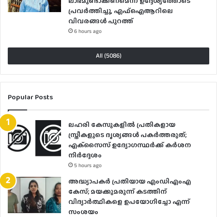
ലാഭമുണ്ടാക്കണമെന്ന ഉദ്ദേശ്യത്തോടെ
പ്രവർത്തിച്ചു, എഫ്ഐആറിലെ
വിവരങ്ങൾ പുറത്ത്
6 hours ago
All (5086)
Popular Posts
ലഹരി കേസുകളിൽ പ്രതികളായ
സ്ത്രീകളുടെ ദൃശ്യങ്ങൾ പകർത്തരുത്;
എക്‌സൈസ് ഉദ്യോഗസ്ഥർക്ക് കർശന
നിർദ്ദേശം
5 hours ago
അദ്ധ്യാപകർ പ്രതിയായ എംഡിഎംഎ
കേസ്; മയക്കുമരുന്ന് കടത്തിന്
വിദ്യാർത്ഥികളെ ഉപയോ​ഗിച്ചോ എന്ന്
സംശയം