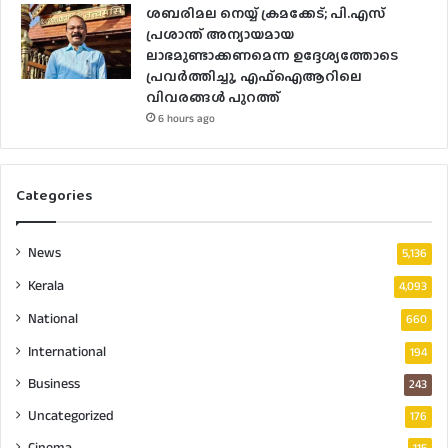
ശബരിമല നെയ്യ് ക്രമക്കേട്; പി.എസ്
പ്രശാന്ത് അന്യായമായ
ലാഭമുണ്ടാക്കണമെന്ന ഉദ്ദേശ്യത്തോടെ
പ്രവർത്തിച്ചു, എഫ്ഐആറിലെ
വിവരങ്ങൾ പുറത്ത്
6 hours ago
Categories
News
5,136
Kerala
4,093
National
660
International
194
Business
243
Uncategorized
176