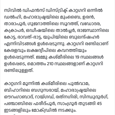
സിവില്‍ ഡിഫന്‍സ് ഡിസ്ട്രിക്ട് കാറ്റഗറി ഒന്നില്‍
ഡല്‍ഹി, മഹാരാഷ്ട്രയിലെ മുംബൈ, ഉരന്‍,
താരാപൂര്‍, ഗുജറാത്തിലെ സൂറത്ത്, വഡോദര,
കക്രാപര്‍, ഒഡീഷയിലെ താല്‍ച്ചര്‍, രാജസ്ഥാനിലെ
കോട്ട, രാവത്-ഭാട്ട, യുപിയിലെ ബുലന്ദ്ഷഹര്‍
എന്നിവിടങ്ങള്‍ ഉള്‍പ്പെടുന്നു. കാറ്റഗറി രണ്ടിലാണ്
കേരളവും ലക്ഷദ്വീപിലെ കവറത്തിയും
ഉള്‍പ്പെടുന്നത്. ജമ്മു കശ്മീരിലെ 19 സ്ഥലങ്ങള്‍
ഉള്‍പ്പെടെ, മൊത്തം 210 സ്ഥലങ്ങളാണ് കാറ്റഗറി
രണ്ടിലുള്ളത്.
കാറ്റഗറി മൂന്നില്‍ കശ്മീരിലെ പുല്‍വാമ,
ബിഹാറിലെ ബഗുസരായ്, മഹാരാഷ്ട്രയിലെ
ഔറംഗാബാദ്, റായ്ഗഡ്, രത്‌നഗിരി, സിന്ധുദുര്‍ഗ്,
പഞ്ചാബിലെ ഫരീദ്പൂര്‍, സാംഗ്രൂര്‍ തുടങ്ങി 45
ഇടങ്ങളിലും മോക്ഡ്രില്‍ നടക്കും.