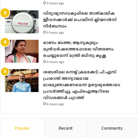
5 hours ago
വിദ്യാഭ്യാസവകുപ്പിലെ താത്കാലിക
ജീവനക്കാർക്ക് പൊലീസ് ക്ലിയറൻസ്
നിർബന്ധം
5 hours ago
ഓണം ബത്ത; ആനുകൂല്യം
മുൻവർഷത്തെപ്പോലെ വിതരണം
ചെയ്യുമെന്ന് മന്ത്രി ബിന്ദു കൃഷ്ണ
5 hours ago
ശബരിമല നെയ്യ് ക്രമക്കേട്; പി.എസ്
പ്രശാന്ത് അന്യായമായ
ലാഭമുണ്ടാക്കണമെന്ന ഉദ്ദേശ്യത്തോടെ
പ്രവർത്തിച്ചു, എഫ്ഐആറിലെ
വിവരങ്ങൾ പുറത്ത്
6 hours ago
Popular
Recent
Comments