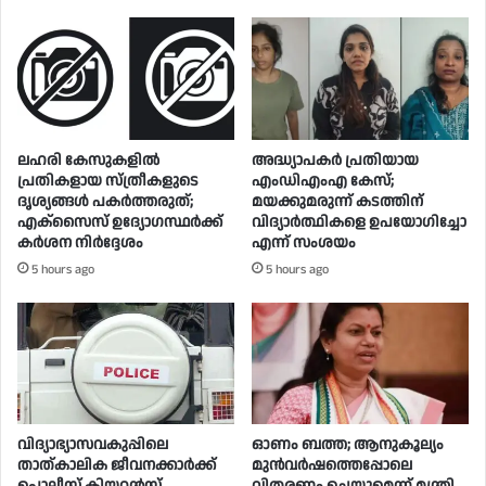
ലഹരി കേസുകളിൽ
അദ്ധ്യാപകർ പ്രതിയായ
പ്രതികളായ സ്ത്രീകളുടെ
എംഡിഎംഎ കേസ്;
ദൃശ്യങ്ങൾ പകർത്തരുത്;
മയക്കുമരുന്ന് കടത്തിന്
എക്‌സൈസ് ഉദ്യോഗസ്ഥർക്ക്
വിദ്യാർത്ഥികളെ ഉപയോ​ഗിച്ചോ
കർശന നിർദ്ദേശം
എന്ന് സംശയം
5 hours ago
5 hours ago
വിദ്യാഭ്യാസവകുപ്പിലെ
ഓണം ബത്ത; ആനുകൂല്യം
താത്കാലിക ജീവനക്കാർക്ക്
മുൻവർഷത്തെപ്പോലെ