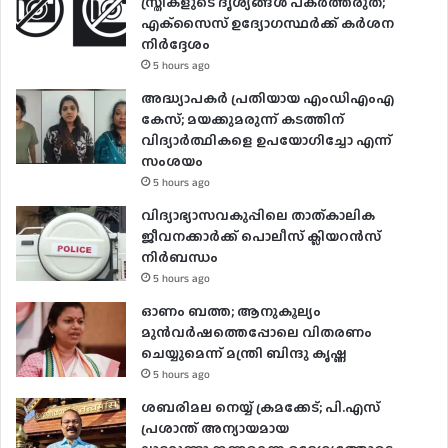
സ്ത്രീകളുടെ ദൃശ്യങ്ങൾ പകർത്തരുത്;
എക്‌സൈസ് ഉദ്യോഗസ്ഥർക്ക് കർശന
നിർദ്ദേശം
5 hours ago
അദ്ധ്യാപകർ പ്രതിയായ എംഡിഎംഎ
കേസ്; മയക്കുമരുന്ന് കടത്തിന്
വിദ്യാർത്ഥികളെ ഉപയോ​ഗിച്ചോ എന്ന്
സംശയം
5 hours ago
വിദ്യാഭ്യാസവകുപ്പിലെ താത്കാലിക
ജീവനക്കാർക്ക് പൊലീസ് ക്ലിയറൻസ്
നിർബന്ധം
5 hours ago
ഓണം ബത്ത; ആനുകൂല്യം
മുൻവർഷത്തെപ്പോലെ വിതരണം
ചെയ്യുമെന്ന് മന്ത്രി ബിന്ദു കൃഷ്ണ
5 hours ago
ശബരിമല നെയ്യ് ക്രമക്കേട്; പി.എസ്
പ്രശാന്ത് അന്യായമായ