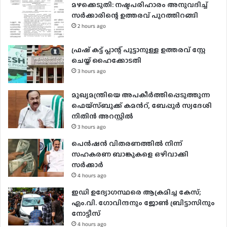
മഴക്കെടുതി: നഷ്ടപരിഹാരം അനുവദിച്ച്
സർക്കാരിന്റെ ഉത്തരവ് പുറത്തിറങ്ങി
2 hours ago
ഫ്രഷ് കട്ട് പ്ലാന്റ് പൂട്ടാനുള്ള ഉത്തരവ് സ്റ്റേ
ചെയ്ത് ഹൈക്കോടതി
3 hours ago
മുഖ്യമന്ത്രിയെ അപകീർത്തിപ്പെടുത്തുന്ന
ഫെയ്സ്ബുക്ക് കമന്‍റ്, ബേപ്പൂർ സ്വദേശി
നിതിൻ അറസ്റ്റിൽ
3 hours ago
പെൻഷൻ വിതരണത്തിൽ നിന്ന്
സഹകരണ ബാങ്കുകളെ ഒഴിവാക്കി
സർക്കാർ
4 hours ago
ഇഡി ഉദ്യോഗസ്ഥരെ ആക്രമിച്ച കേസ്;
എം.വി. ഗോവിന്ദനും ജോൺ ബ്രിട്ടാസിനും
നോട്ടീസ്
4 hours ago