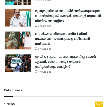
മുഖ്യമന്ത്രിയെ അപകീർത്തിപ്പെടുത്തുന്ന
ഫെയ്സ്ബുക്ക് കമന്‍റ്, ബേപ്പൂർ സ്വദേശി
നിതിൻ അറസ്റ്റിൽ
3 hours ago
പെൻഷൻ വിതരണത്തിൽ നിന്ന്
സഹകരണ ബാങ്കുകളെ ഒഴിവാക്കി
സർക്കാർ
4 hours ago
ഇഡി ഉദ്യോഗസ്ഥരെ ആക്രമിച്ച കേസ്;
എം.വി. ഗോവിന്ദനും ജോൺ
ബ്രിട്ടാസിനും നോട്ടീസ്
4 hours ago
Categories
News
5,127