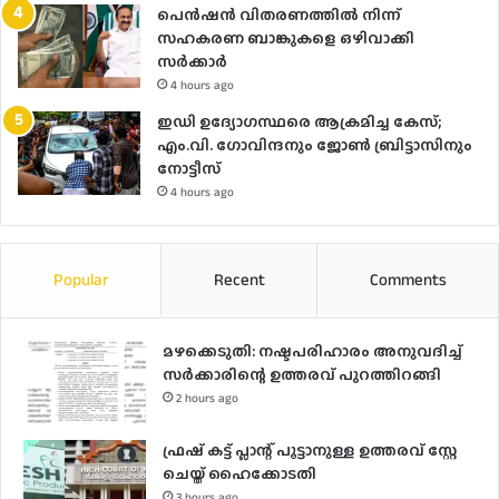
പെൻഷൻ വിതരണത്തിൽ നിന്ന്
സഹകരണ ബാങ്കുകളെ ഒഴിവാക്കി
സർക്കാർ
4 hours ago
ഇഡി ഉദ്യോഗസ്ഥരെ ആക്രമിച്ച കേസ്;
എം.വി. ഗോവിന്ദനും ജോൺ ബ്രിട്ടാസിനും
നോട്ടീസ്
4 hours ago
Popular
Recent
Comments
മഴക്കെടുതി: നഷ്ടപരിഹാരം അനുവദിച്ച്
സർക്കാരിന്റെ ഉത്തരവ് പുറത്തിറങ്ങി
2 hours ago
ഫ്രഷ് കട്ട് പ്ലാന്റ് പൂട്ടാനുള്ള ഉത്തരവ് സ്റ്റേ
ചെയ്ത് ഹൈക്കോടതി
3 hours ago