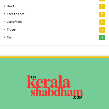
Health
21
Face to Face
16
Classifieds
12
Travel
9
Tech
6