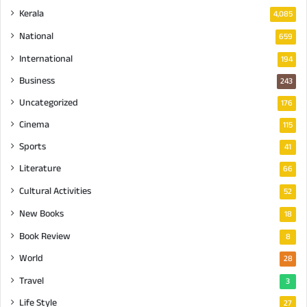
Kerala
4,085
National
659
International
194
Business
243
Uncategorized
176
Cinema
115
Sports
41
Literature
66
Cultural Activities
52
New Books
18
Book Review
8
World
28
Travel
3
Life Style
27