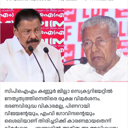
an
email
സിപിഐഎം കണ്ണൂര്‍ ജില്ലാ സെക്രട്ടറിയേറ്റില്‍
നേതൃത്വത്തിനെതിരെ രൂക്ഷ വിമര്‍ശനം.
ഭരണവിരുദ്ധ വികാരമല്ല, പിണറായി
വിജയന്റേയും, എംവി ഗോവിന്ദന്റെയും
ശൈലിയാണ് തിരിച്ചടിക്ക് കാരണമായതെന്ന്