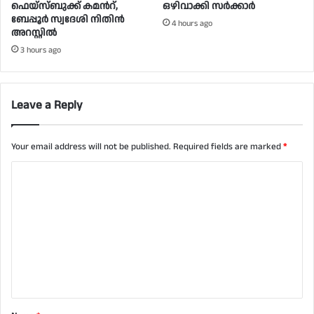
ഫെയ്സ്ബുക്ക് കമന്‍റ്,
ഒഴിവാക്കി സർക്കാർ
ബേപ്പൂർ സ്വദേശി നിതിൻ
4 hours ago
അറസ്റ്റിൽ
3 hours ago
Leave a Reply
Your email address will not be published.
Required fields are marked
*
C
o
m
m
e
n
t