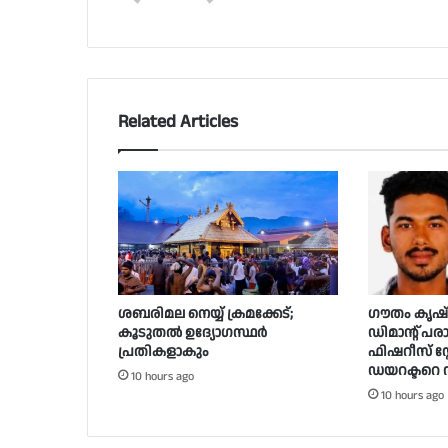
Related Articles
ശബരിമല നെയ്യ് ക്രമക്കേട്;
ഗൗതം കൃഷ്
കൂടുതൽ ഉദ്യോഗസ്ഥർ
ഡിമാന്റ് പര
പ്രതികളാകും
ഫിഷറീസ് സ്റ്
ഡയറക്ടറെ സ
10 hours ago
10 hours ago