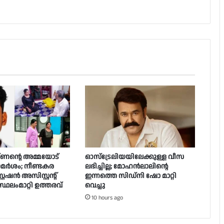
ണൻ്റെ അമ്മയോട്
ഓസ്‌ട്രേലിയയിലേക്കുള്ള വീസ
ാമർ‌ശം; നീണ്ടകര
ലഭിച്ചില്ല; മോഹൻലാലിൻ്റെ
റേഷൻ അസിസ്റ്റന്റ്
ഇന്നത്തെ സിഡ്നി ഷോ മാറ്റി
്ഥലംമാറ്റി ഉത്തരവ്
വെച്ചു
10 hours ago