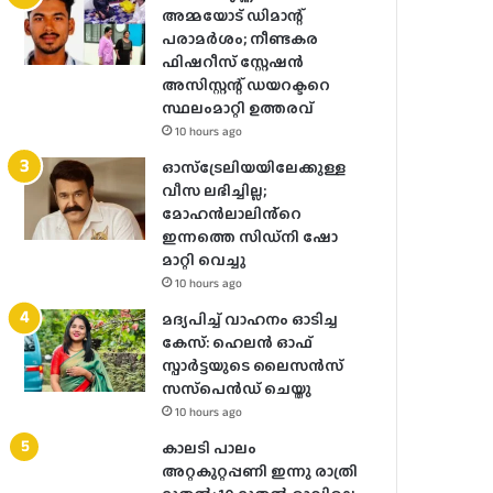
അമ്മയോട് ഡിമാന്റ്
പരാമർ‌ശം; നീണ്ടകര
ഫിഷറീസ് സ്റ്റേഷൻ
അസിസ്റ്റന്റ് ഡയറക്ടറെ
സ്ഥലംമാറ്റി ഉത്തരവ്
10 hours ago
ഓസ്‌ട്രേലിയയിലേക്കുള്ള
വീസ ലഭിച്ചില്ല;
മോഹൻലാലിൻ്റെ
ഇന്നത്തെ സിഡ്നി ഷോ
മാറ്റി വെച്ചു
10 hours ago
മദ്യപിച്ച് വാഹനം ഓടിച്ച
കേസ്: ഹെലന്‍ ഓഫ്
സ്പാര്‍ട്ടയുടെ ലൈസന്‍സ്
സസ്‌പെന്‍ഡ് ചെയ്തു
10 hours ago
കാലടി പാലം
അറ്റകുറ്റപ്പണി ഇന്നു രാത്രി