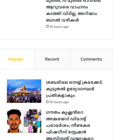
മുതല്‍; 10 മുതല്‍ രാവിലെ
ആറുവരെ വാഹനം
കടത്തി വിടില്ല, അറിയാം
ബദൽ വഴികൾ
10 hours ago
Popular
Recent
Comments
ശബരിമല നെയ്യ് ക്രമക്കേട്;
കൂടുതൽ ഉദ്യോഗസ്ഥർ
പ്രതികളാകും
10 hours ago
ഗൗതം കൃഷ്ണൻ്റെ
അമ്മയോട് ഡിമാന്റ്
പരാമർ‌ശം; നീണ്ടകര
ഫിഷറീസ് സ്റ്റേഷൻ
അസിസ്റ്റന്റ് ഡയറക്ടറെ