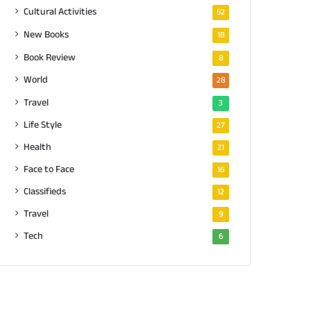
Cultural Activities
52
New Books
18
Book Review
8
World
28
Travel
3
Life Style
27
Health
21
Face to Face
16
Classifieds
12
Travel
9
Tech
6