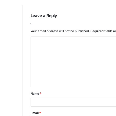
Leave a Reply
Your email address will not be published.
Required fields 
C
o
m
m
e
n
t
Name
*
*
Email
*