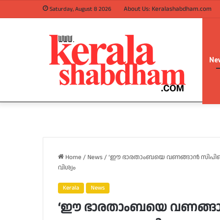
About Us: Keralashabdham.com
Saturday, August 8 2026
Ne
Home
/
News
/
‘ഈ ഭാരതാംബയെ വണങ്ങാന്‍ സിപിഐ 
വിശ്വം
Kerala
News
‘ഈ ഭാരതാംബയെ വണങ്ങാന്