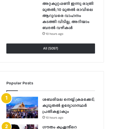
അറ്റകുറ്റപ്പണി ഇന്നു രാത്രി
മുതല്‍; 10 മുതല്‍ രാവിലെ
ആറുവരെ വാഹനം
കടത്തി വിടില്ല, അറിയാം
ബദൽ വഴികൾ
10 hours ago
All (5097)
Popular Posts
ശബരിമല നെയ്യ് ക്രമക്കേട്;
കൂടുതൽ ഉദ്യോഗസ്ഥർ
പ്രതികളാകും
10 hours ago
ഗൗതം കൃഷ്ണൻ്റെ