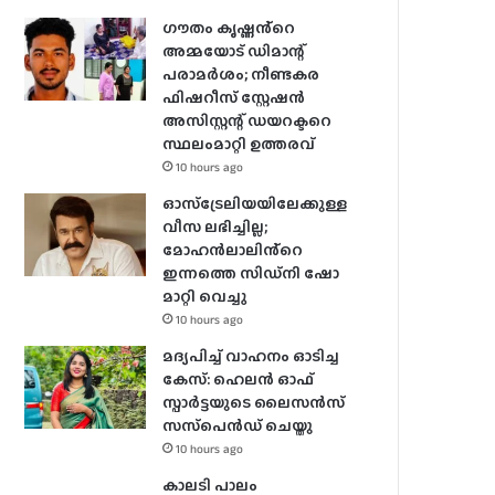
ഗൗതം കൃഷ്ണൻ്റെ
അമ്മയോട് ഡിമാന്റ്
പരാമർ‌ശം; നീണ്ടകര
ഫിഷറീസ് സ്റ്റേഷൻ
അസിസ്റ്റന്റ് ഡയറക്ടറെ
സ്ഥലംമാറ്റി ഉത്തരവ്
10 hours ago
ഓസ്‌ട്രേലിയയിലേക്കുള്ള
വീസ ലഭിച്ചില്ല;
മോഹൻലാലിൻ്റെ
ഇന്നത്തെ സിഡ്നി ഷോ
മാറ്റി വെച്ചു
10 hours ago
മദ്യപിച്ച് വാഹനം ഓടിച്ച
കേസ്: ഹെലന്‍ ഓഫ്
സ്പാര്‍ട്ടയുടെ ലൈസന്‍സ്
സസ്‌പെന്‍ഡ് ചെയ്തു
10 hours ago
കാലടി പാലം