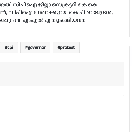
ത്. സിപിഐ ജില്ലാ സെക്രട്ടറി കെ കെ
ാജന്‍, സിപിഐ നേതാക്കളായ കെ പി രാജേന്ദ്രന്‍,
ലചന്ദ്രന്‍ എംഎല്‍എ തുടങ്ങിയവര്‍
cpi
governor
protest