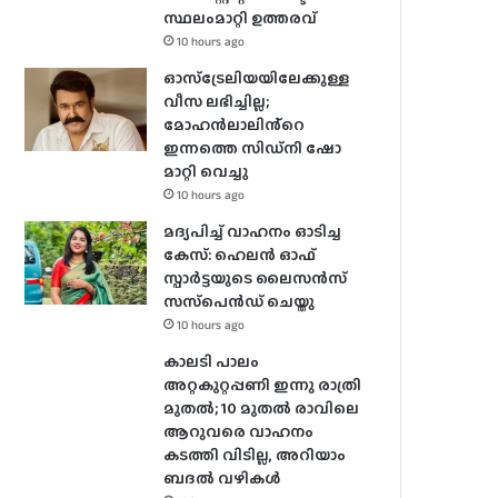
സ്ഥലംമാറ്റി ഉത്തരവ്
10 hours ago
ഓസ്‌ട്രേലിയയിലേക്കുള്ള
വീസ ലഭിച്ചില്ല;
മോഹൻലാലിൻ്റെ
ഇന്നത്തെ സിഡ്നി ഷോ
മാറ്റി വെച്ചു
10 hours ago
മദ്യപിച്ച് വാഹനം ഓടിച്ച
കേസ്: ഹെലന്‍ ഓഫ്
സ്പാര്‍ട്ടയുടെ ലൈസന്‍സ്
സസ്‌പെന്‍ഡ് ചെയ്തു
10 hours ago
കാലടി പാലം
അറ്റകുറ്റപ്പണി ഇന്നു രാത്രി
മുതല്‍; 10 മുതല്‍ രാവിലെ
ആറുവരെ വാഹനം
കടത്തി വിടില്ല, അറിയാം
ബദൽ വഴികൾ