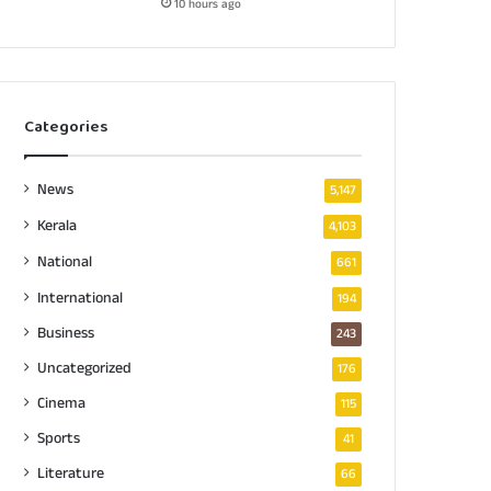
10 hours ago
Categories
News
5,147
Kerala
4,103
National
661
International
194
Business
243
Uncategorized
176
Cinema
115
Sports
41
Literature
66