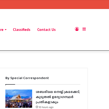
Log
Sidebar
ure
Classifieds
Contact Us
In
By Special Correspondent
ശബരിമല നെയ്യ് ക്രമക്കേട്;
കൂടുതൽ ഉദ്യോഗസ്ഥർ
പ്രതികളാകും
10 hours ago