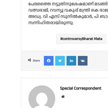
പേരത്തൈ നട്ടുതിനുശേഷമാണ് മടങ്ങിയ
വത്സരാജ്, റവന്യൂ വകുപ്പ് മന്ത്രി കെ ര
അഡ്വ. വി എസ് സുനില്‍കുമാര്‍, പി ബാ
സന്നിഹിതരായിരുന്നു.
controversyBharat Mata
Facebook
Twitter
LinkedIn
VKontakte
Share
Special Correspondent
Website