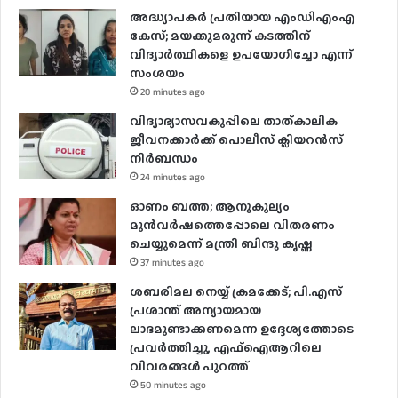
അദ്ധ്യാപകർ പ്രതിയായ എംഡിഎംഎ
കേസ്; മയക്കുമരുന്ന് കടത്തിന്
വിദ്യാർത്ഥികളെ ഉപയോ​ഗിച്ചോ എന്ന്
സംശയം
20 minutes ago
വിദ്യാഭ്യാസവകുപ്പിലെ താത്കാലിക
ജീവനക്കാർക്ക് പൊലീസ് ക്ലിയറൻസ്
നിർബന്ധം
24 minutes ago
ഓണം ബത്ത; ആനുകൂല്യം
മുൻവർഷത്തെപ്പോലെ വിതരണം
ചെയ്യുമെന്ന് മന്ത്രി ബിന്ദു കൃഷ്ണ
37 minutes ago
ശബരിമല നെയ്യ് ക്രമക്കേട്; പി.എസ്
പ്രശാന്ത് അന്യായമായ
ലാഭമുണ്ടാക്കണമെന്ന ഉദ്ദേശ്യത്തോടെ
പ്രവർത്തിച്ചു, എഫ്ഐആറിലെ
വിവരങ്ങൾ പുറത്ത്
50 minutes ago