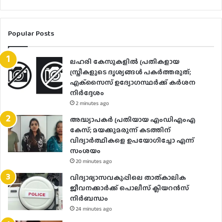
Popular Posts
ലഹരി കേസുകളിൽ പ്രതികളായ
സ്ത്രീകളുടെ ദൃശ്യങ്ങൾ പകർത്തരുത്;
എക്‌സൈസ് ഉദ്യോഗസ്ഥർക്ക് കർശന
നിർദ്ദേശം
2 minutes ago
അദ്ധ്യാപകർ പ്രതിയായ എംഡിഎംഎ
കേസ്; മയക്കുമരുന്ന് കടത്തിന്
വിദ്യാർത്ഥികളെ ഉപയോ​ഗിച്ചോ എന്ന്
സംശയം
20 minutes ago
വിദ്യാഭ്യാസവകുപ്പിലെ താത്കാലിക
ജീവനക്കാർക്ക് പൊലീസ് ക്ലിയറൻസ്
നിർബന്ധം
24 minutes ago