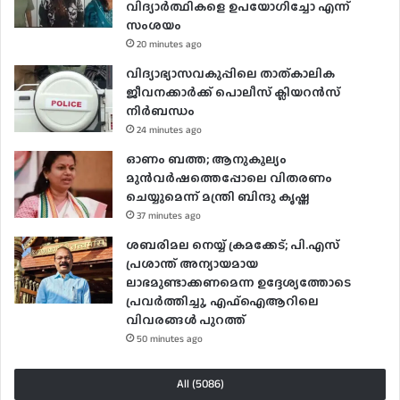
വിദ്യാർത്ഥികളെ ഉപയോ​ഗിച്ചോ എന്ന്
സംശയം
20 minutes ago
വിദ്യാഭ്യാസവകുപ്പിലെ താത്കാലിക
ജീവനക്കാർക്ക് പൊലീസ് ക്ലിയറൻസ്
നിർബന്ധം
24 minutes ago
ഓണം ബത്ത; ആനുകൂല്യം
മുൻവർഷത്തെപ്പോലെ വിതരണം
ചെയ്യുമെന്ന് മന്ത്രി ബിന്ദു കൃഷ്ണ
37 minutes ago
ശബരിമല നെയ്യ് ക്രമക്കേട്; പി.എസ്
പ്രശാന്ത് അന്യായമായ
ലാഭമുണ്ടാക്കണമെന്ന ഉദ്ദേശ്യത്തോടെ
പ്രവർത്തിച്ചു, എഫ്ഐആറിലെ
വിവരങ്ങൾ പുറത്ത്
50 minutes ago
All (5086)