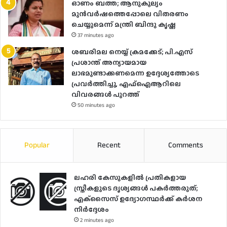
ഓണം ബത്ത; ആനുകൂല്യം
മുൻവർഷത്തെപ്പോലെ വിതരണം
ചെയ്യുമെന്ന് മന്ത്രി ബിന്ദു കൃഷ്ണ
37 minutes ago
ശബരിമല നെയ്യ് ക്രമക്കേട്; പി.എസ്
പ്രശാന്ത് അന്യായമായ
ലാഭമുണ്ടാക്കണമെന്ന ഉദ്ദേശ്യത്തോടെ
പ്രവർത്തിച്ചു, എഫ്ഐആറിലെ
വിവരങ്ങൾ പുറത്ത്
50 minutes ago
Popular
Recent
Comments
ലഹരി കേസുകളിൽ പ്രതികളായ
സ്ത്രീകളുടെ ദൃശ്യങ്ങൾ പകർത്തരുത്;
എക്‌സൈസ് ഉദ്യോഗസ്ഥർക്ക് കർശന
നിർദ്ദേശം
2 minutes ago