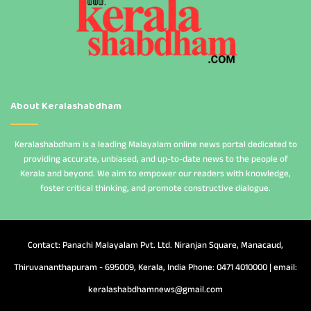
About Keralashabdham
Keralashabdham is a leading Malayalam online news portal dedicated to
providing accurate, unbiased, and up-to-date news to the people of
Kerala and beyond. We aim to empower our readers with knowledge,
foster critical thinking, and promote constructive dialogue.
Contact: Panachi Malayalam Pvt. Ltd. Niranjan Square, Manacaud,
Thiruvananthapuram - 695009, Kerala, India Phone: 0471 4010000 | email:
keralashabdhamnews@gmail.com