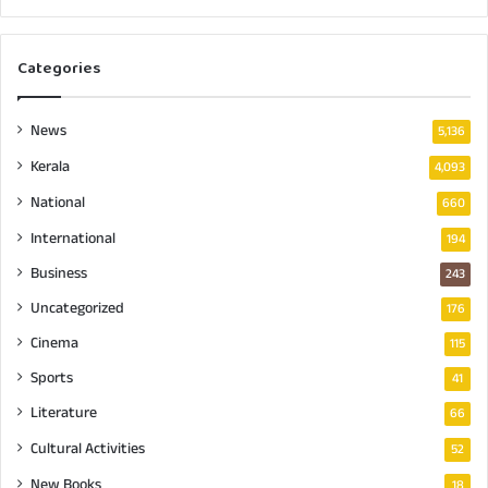
Categories
News
5,136
Kerala
4,093
National
660
International
194
Business
243
Uncategorized
176
Cinema
115
Sports
41
Literature
66
Cultural Activities
52
New Books
18