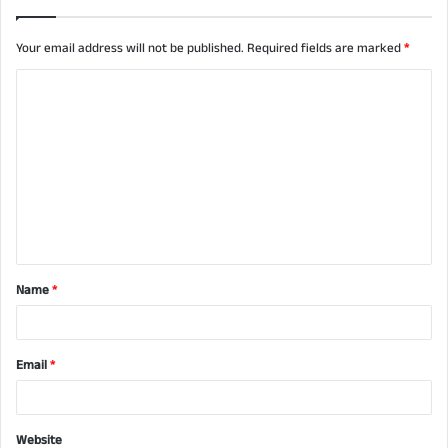
Your email address will not be published.
Required fields are marked
*
C
o
m
m
e
n
t
Name
*
*
Email
*
Website