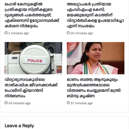
ലഹരി കേസുകളിൽ
അദ്ധ്യാപകർ പ്രതിയായ
പ്രതികളായ സ്ത്രീകളുടെ
എംഡിഎംഎ കേസ്;
ദൃശ്യങ്ങൾ പകർത്തരുത്;
മയക്കുമരുന്ന് കടത്തിന്
എക്‌സൈസ് ഉദ്യോഗസ്ഥർക്ക്
വിദ്യാർത്ഥികളെ ഉപയോ​ഗിച്ചോ
കർശന നിർദ്ദേശം
എന്ന് സംശയം
2 minutes ago
20 minutes ago
വിദ്യാഭ്യാസവകുപ്പിലെ
ഓണം ബത്ത; ആനുകൂല്യം
താത്കാലിക ജീവനക്കാർക്ക്
മുൻവർഷത്തെപ്പോലെ
പൊലീസ് ക്ലിയറൻസ്
വിതരണം ചെയ്യുമെന്ന് മന്ത്രി
നിർബന്ധം
ബിന്ദു കൃഷ്ണ
24 minutes ago
37 minutes ago
Leave a Reply