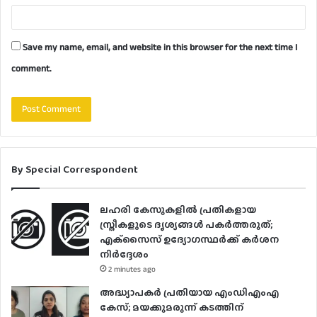
Save my name, email, and website in this browser for the next time I
comment.
By Special Correspondent
ലഹരി കേസുകളിൽ പ്രതികളായ
സ്ത്രീകളുടെ ദൃശ്യങ്ങൾ പകർത്തരുത്;
എക്‌സൈസ് ഉദ്യോഗസ്ഥർക്ക് കർശന
നിർദ്ദേശം
2 minutes ago
അദ്ധ്യാപകർ പ്രതിയായ എംഡിഎംഎ
കേസ്; മയക്കുമരുന്ന് കടത്തിന്