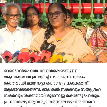
email
ഓണറേറിയം വർധന ഉൾപ്പെടെയുള്ള
ആവശ്യങ്ങൾ ഉന്നയിച്ച് നടത്തുന്ന സമരം
ശക്തമായി മുന്നോട്ടു കൊണ്ടുപോകുമെന്ന്
ആശാവർക്കേഴ്സ്. രാപ്പകൽ സമരവും സത്യഗ്രഹ
സമരവും ശക്തമായി മുന്നോട്ടു കൊണ്ടുപോകും.
പ്രധാനപ്പെട്ട ആവശ്യങ്ങൾ ഇപ്പോഴും അങ്ങനെ