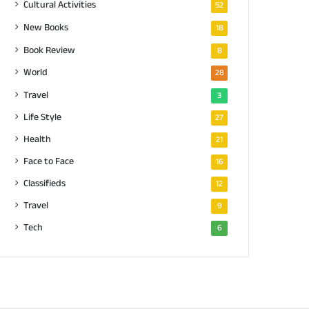
Cultural Activities
52
New Books
18
Book Review
8
World
28
Travel
3
Life Style
27
Health
21
Face to Face
16
Classifieds
12
Travel
9
Tech
6