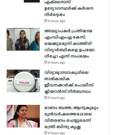
എക്‌സൈസ്
ഉദ്യോഗസ്ഥർക്ക് കർശന
നിർദ്ദേശം
9 hours ago
അദ്ധ്യാപകർ പ്രതിയായ
എംഡിഎംഎ കേസ്;
മയക്കുമരുന്ന് കടത്തിന്
വിദ്യാർത്ഥികളെ ഉപയോ​
ഗിച്ചോ എന്ന് സംശയം
9 hours ago
വിദ്യാഭ്യാസവകുപ്പിലെ
താത്കാലിക
ജീവനക്കാർക്ക് പൊലീസ്
ക്ലിയറൻസ് നിർബന്ധം
9 hours ago
ഓണം ബത്ത; ആനുകൂല്യം
മുൻവർഷത്തെപ്പോലെ
വിതരണം ചെയ്യുമെന്ന്
മന്ത്രി ബിന്ദു കൃഷ്ണ
9 hours ago