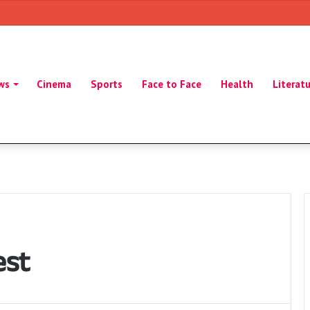
ws
Cinema
Sports
Face to Face
Health
Literat
est