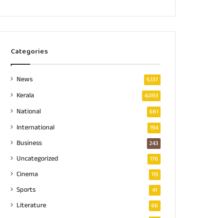
Categories
News
5,137
Kerala
4,093
National
661
International
194
Business
243
Uncategorized
176
Cinema
115
Sports
41
Literature
66