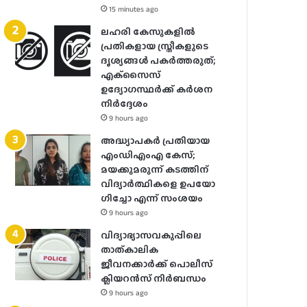
15 minutes ago
ലഹരി കേസുകളിൽ
പ്രതികളായ സ്ത്രീകളുടെ
ദൃശ്യങ്ങൾ പകർത്തരുത്;
എക്‌സൈസ്
ഉദ്യോഗസ്ഥർക്ക് കർശന
നിർദ്ദേശം
9 hours ago
അദ്ധ്യാപകർ പ്രതിയായ
എംഡിഎംഎ കേസ്;
മയക്കുമരുന്ന് കടത്തിന്
വിദ്യാർത്ഥികളെ ഉപയോ​
ഗിച്ചോ എന്ന് സംശയം
9 hours ago
വിദ്യാഭ്യാസവകുപ്പിലെ
താത്കാലിക
ജീവനക്കാർക്ക് പൊലീസ്
ക്ലിയറൻസ് നിർബന്ധം
9 hours ago