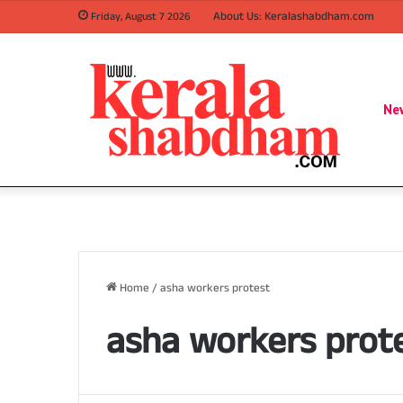
About Us: Keralashabdham.com
Friday, August 7 2026
Ne
Home
/
asha workers protest
asha workers prot