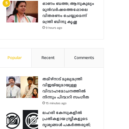
ഓണം ബത്ത; ആനുകൂല്യം
മുൻവർഷത്തെപ്പോലെ
വിതരണം ചെയ്യുമെന്ന്
മന്ത്രി ബിന്ദു കൃഷ്ണ
9 hours ago
Popular
Recent
Comments
തമിഴ്നാട് മുഖ്യമന്ത്രി
വിജയ്‌യുമായുള്ള
വിവാഹമോചനത്തിൽ
നിന്നും പിന്മാറി സം​ഗീത
15 minutes ago
ലഹരി കേസുകളിൽ
പ്രതികളായ സ്ത്രീകളുടെ
ദൃശ്യങ്ങൾ പകർത്തരുത്;