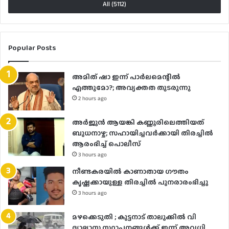
All (5112)
Popular Posts
അമിത് ഷാ ഇന്ന് പാര്‍ലമെന്റില്‍
എത്തുമോ?; അവ്യക്തത തുടരുന്നു
2 hours ago
അർജുൻ ആയങ്കി കണ്ണൂരിലെത്തിയത്
ബുധനാഴ്ച; സഹായിച്ചവർക്കായി തിരച്ചിൽ
ആരംഭിച്ച് പൊലീസ്
3 hours ago
നീണ്ടകരയില്‍ കാണാതായ ഗൗതം
കൃഷ്ണക്കായുള്ള തിരച്ചില്‍ പുനരാരംഭിച്ചു
3 hours ago
മഴക്കെടുതി ; കുട്ടനാട് താലൂക്കിൽ വി​​​
ദ്യാഭ്യാസ സ്ഥാപനങ്ങൾക്ക് ഇന്ന് അവധി