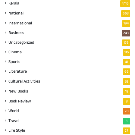
Kerala
4,116
National
663
International
194
Business
243
Uncategorized
176
Cinema
115
Sports
41
Literature
66
Cultural Activities
52
New Books
18
Book Review
8
World
28
Travel
3
Life Style
27