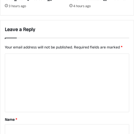
3 hours ago
4 hours ago
Leave a Reply
Your email address will not be published.
Required fields are marked
*
C
o
m
m
e
n
t
Name
*
*