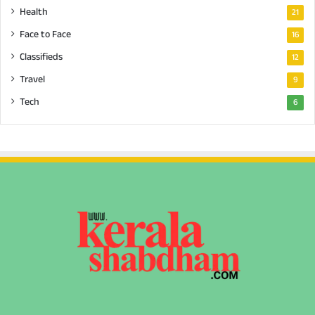
Health
21
Face to Face
16
Classifieds
12
Travel
9
Tech
6