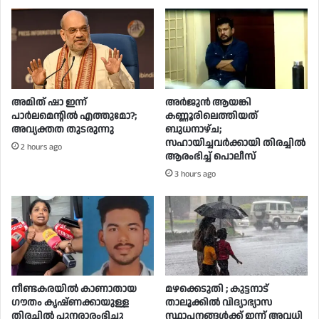
അമിത് ഷാ ഇന്ന്
അർജുൻ ആയങ്കി
പാര്‍ലമെന്റില്‍ എത്തുമോ?;
കണ്ണൂരിലെത്തിയത്
അവ്യക്തത തുടരുന്നു
ബുധനാഴ്ച;
സഹായിച്ചവർക്കായി തിരച്ചിൽ
2 hours ago
ആരംഭിച്ച് പൊലീസ്
3 hours ago
നീണ്ടകരയില്‍ കാണാതായ
മഴക്കെടുതി ; കുട്ടനാട്
ഗൗതം കൃഷ്ണക്കായുള്ള
താലൂക്കിൽ വി​​​ദ്യാഭ്യാസ
തിരച്ചില്‍ പുനരാരംഭിച്ചു
സ്ഥാപനങ്ങൾക്ക് ഇന്ന് അവധി