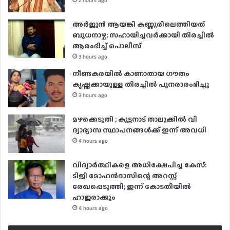
2 hours ago
അർജുൻ ആയങ്കി കണ്ണൂരിലെത്തിയത്
ബുധനാഴ്ച; സഹായിച്ചവർക്കായി തിരച്ചിൽ
ആരംഭിച്ച് പൊലീസ്
3 hours ago
നീണ്ടകരയില്‍ കാണാതായ ഗൗതം
കൃഷ്ണക്കായുള്ള തിരച്ചില്‍ പുനരാരംഭിച്ചു
3 hours ago
മഴക്കെടുതി ; കുട്ടനാട് താലൂക്കിൽ വി​​​
ദ്യാഭ്യാസ സ്ഥാപനങ്ങൾക്ക് ഇന്ന് അവധി
4 hours ago
വിദ്യാർത്ഥികളെ അധിക്ഷേപിച്ച കേസ്:
ടിജി മോഹൻദാസിന്റെ അറസ്റ്റ്
രേഖപ്പെടുത്തി; ഇന്ന് കോടതിയിൽ
ഹാജരാക്കും
4 hours ago