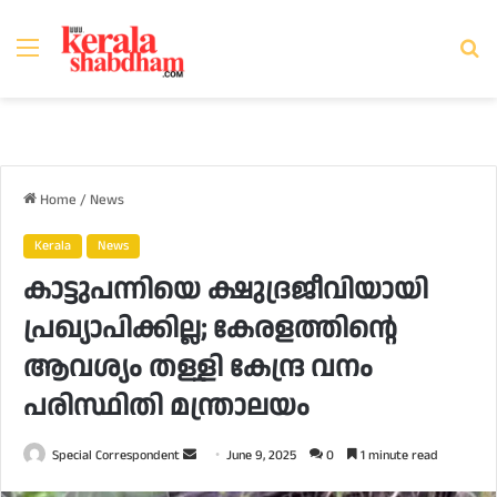
Menu
Se
fo
Home
/
News
Kerala
News
കാട്ടുപന്നിയെ ക്ഷുദ്രജീവിയായി
പ്രഖ്യാപിക്കില്ല; കേരളത്തിന്റെ
ആവശ്യം തള്ളി കേന്ദ്ര വനം
പരിസ്ഥിതി മന്ത്രാലയം
Send
Special Correspondent
June 9, 2025
0
1 minute read
an