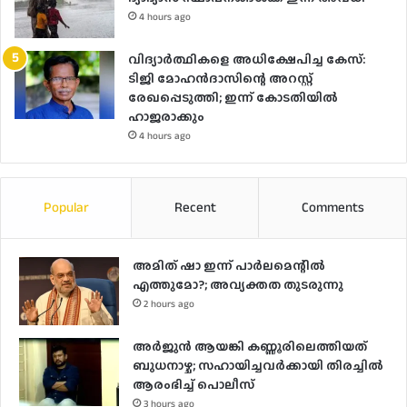
4 hours ago
വിദ്യാർത്ഥികളെ അധിക്ഷേപിച്ച കേസ്:
ടിജി മോഹൻദാസിന്റെ അറസ്റ്റ്
രേഖപ്പെടുത്തി; ഇന്ന് കോടതിയിൽ
ഹാജരാക്കും
4 hours ago
Popular
Recent
Comments
അമിത് ഷാ ഇന്ന് പാര്‍ലമെന്റില്‍
എത്തുമോ?; അവ്യക്തത തുടരുന്നു
2 hours ago
അർജുൻ ആയങ്കി കണ്ണൂരിലെത്തിയത്
ബുധനാഴ്ച; സഹായിച്ചവർക്കായി തിരച്ചിൽ
ആരംഭിച്ച് പൊലീസ്
3 hours ago