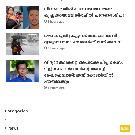
നീണ്ടകരയില്‍ കാണാതായ ഗൗതം
കൃഷ്ണക്കായുള്ള തിരച്ചില്‍ പുനരാരംഭിച്ചു
3 hours ago
മഴക്കെടുതി ; കുട്ടനാട് താലൂക്കിൽ വി​​​
ദ്യാഭ്യാസ സ്ഥാപനങ്ങൾക്ക് ഇന്ന് അവധി
4 hours ago
വിദ്യാർത്ഥികളെ അധിക്ഷേപിച്ച കേസ്:
ടിജി മോഹൻദാസിന്റെ അറസ്റ്റ്
രേഖപ്പെടുത്തി; ഇന്ന് കോടതിയിൽ
ഹാജരാക്കും
4 hours ago
Categories
News
5,162