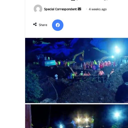
Send
Special Correspondent
4 weeks ago
an
Facebook
email
Share