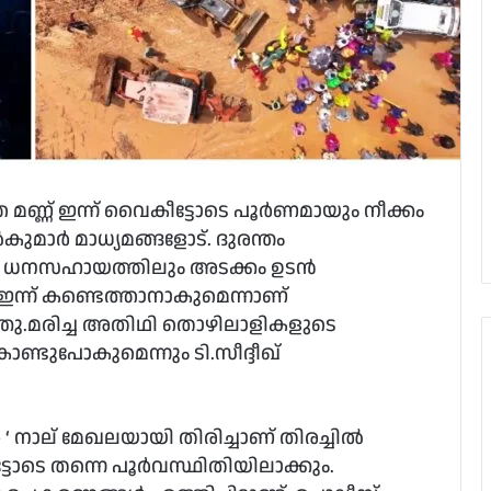
തെ മണ്ണ് ഇന്ന് വൈകീട്ടോടെ പൂർണമായും നീക്കം
ൽകുമാർ മാധ്യമങ്ങളോട്. ദുരന്തം
ുള്ള ധനസഹായത്തിലും അടക്കം ഉടൻ
്ന് കണ്ടെത്താനാകുമെന്നാണ്
 പറഞ്ഞു.മരിച്ച അതിഥി തൊഴിലാളികളുടെ
ൊണ്ടുപോകുമെന്നും ടി.സീദ്ദീഖ്
 നാല് മേഖലയായി തിരിച്ചാണ് തിരച്ചിൽ
ടോടെ തന്നെ പൂർവസ്ഥിതിയിലാക്കും.