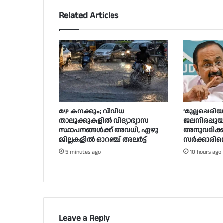
Related Articles
മഴ കനക്കും; വിവിധ
‘മുല്ലപ്പെര
താലൂക്കുകളില്‍ വിദ്യാഭ്യാസ
ജലനിരപ്പു
സ്ഥാപനങ്ങള്‍ക്ക് അവധി, ഏഴു
അനുവദിക്കില്
ജില്ലകളില്‍ ഓറഞ്ച് അലർ‌ട്ട്
സർക്കാരിന
5 minutes ago
10 hours ago
Leave a Reply