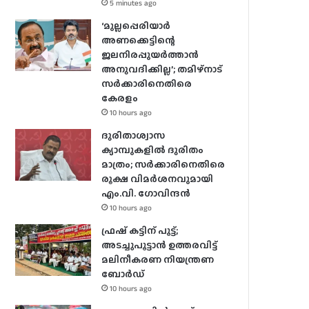
5 minutes ago
‘മുല്ലപ്പെരിയാർ
അണക്കെട്ടിന്റെ
ജലനിരപ്പുയർത്താൻ
അനുവദിക്കില്ല’; തമിഴ്‌നാട്
സർക്കാരിനെതിരെ
കേരളം
10 hours ago
ദുരിതാശ്വാസ
ക്യാമ്പുകളിൽ ദുരിതം
മാത്രം; സർക്കാരിനെതിരെ
രൂക്ഷ വിമർശനവുമായി
എം.വി. ഗോവിന്ദൻ
10 hours ago
ഫ്രഷ് കട്ടിന് പൂട്ട്;
അടച്ചുപൂട്ടാന്‍ ഉത്തരവിട്ട്
മലിനീകരണ നിയന്ത്രണ
ബോര്‍ഡ്
10 hours ago