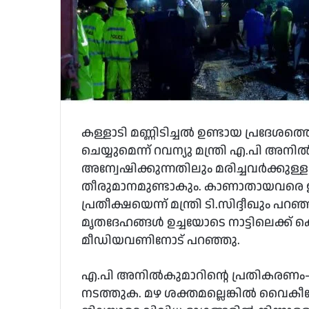
കള്ളാടി മണ്ണിടിച്ചൽ ഉണ്ടായ പ്രദേശത്
ചെയ്യുമെന്ന് റവന്യു മന്ത്രി എ.പി അനി
അന്വേഷിക്കുന്നതിലും മരിച്ചവർക്ക
തീരുമാനമുണ്ടാകും. കാണാതായവരെ ഇന
പ്രതീക്ഷയെന്ന് മന്ത്രി ടി.സിദ്ദീഖും
മൃതദേഹങ്ങൾ ഉച്ചയോടെ നാട്ടിലെക്ക് ക
മീഡിയവണിനോട് പറഞ്ഞു.
എ.പി അനിൽകുമാറിന്റെ പ്രതികരണം- ‘
നടത്തുക. മഴ ശക്തമല്ലെങ്കിൽ വൈകീട്