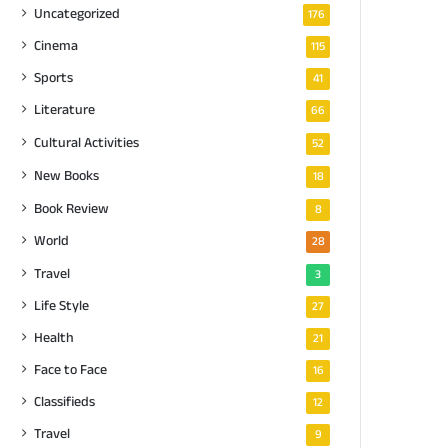
Uncategorized
176
Cinema
115
Sports
41
Literature
66
Cultural Activities
52
New Books
18
Book Review
8
World
28
Travel
3
Life Style
27
Health
21
Face to Face
16
Classifieds
12
Travel
9