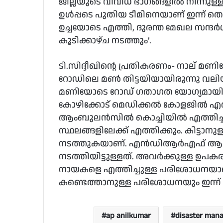
ജില്ലയുടെ വിവിധ ഭാഗങ്ങളിൽ നിന്നുള്
ഉൾപ്പടെ പുതിയ ടീമിനെയാണ് ഇന്ന് തെരച്ചി
ഉച്ചയോടെ എത്തി, ദുരന്ത മേഖല സന്ദ
കൂടിക്കാഴ്ച നടത്തും’.
ടി.സിദ്ദീഖിന്റെ പ്രതികരണം- നാല് 
റോഡിലെ മൺ തിട്ടയിയായിരുന്നു വലിയ പ
മണിയോടെ റോഡ് ഗതാഗത യോഗ്യമായി.
കോഴിക്കോട് മെഡിക്കൽ കോളജിൽ എത്തിച്
ആംബുലൻസിൽ കൊച്ചിയിൽ എത്തിച്ച് 
സ്ഥലങ്ങളിലേക്ക് എത്തിക്കും. കിട്ടാ
നടത്തുകയാണ്. എൻഡിആർഎഫ് ആണ് തെര
നടത്തിയിട്ടുള്ളത്. അവർക്കുള്ള ഉപക
നായകളെ എത്തിച്ചുള്ള പരിശോധനയാണ്
കണ്ടെത്താനുള്ള പരിശോധനയും ഇന്ന് നടക്
ap anilkumar
disaster man