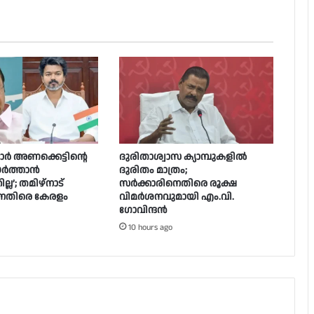
ിയാർ അണക്കെട്ടിന്റെ
ദുരിതാശ്വാസ ക്യാമ്പുകളിൽ
യർത്താൻ
ദുരിതം മാത്രം;
ല’; തമിഴ്‌നാട്
സർക്കാരിനെതിരെ രൂക്ഷ
െതിരെ കേരളം
വിമർശനവുമായി എം.വി.
ഗോവിന്ദൻ
10 hours ago