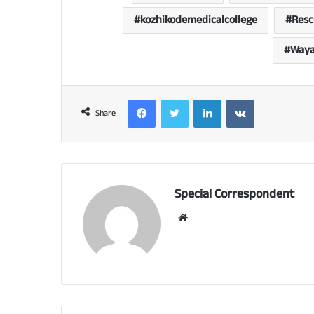
kozhikodemedicalcollege
Resc
Waya
Facebook
Twitter
LinkedIn
VKontakte
Share
Special Correspondent
Website