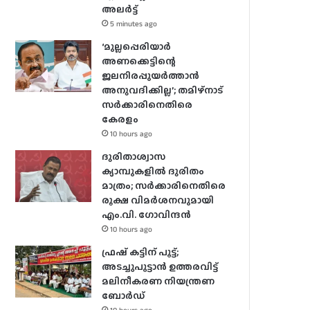
അലർ‌ട്ട്
5 minutes ago
‘മുല്ലപ്പെരിയാർ
അണക്കെട്ടിന്റെ
ജലനിരപ്പുയർത്താൻ
അനുവദിക്കില്ല’; തമിഴ്‌നാട്
സർക്കാരിനെതിരെ
കേരളം
10 hours ago
ദുരിതാശ്വാസ
ക്യാമ്പുകളിൽ ദുരിതം
മാത്രം; സർക്കാരിനെതിരെ
രൂക്ഷ വിമർശനവുമായി
എം.വി. ഗോവിന്ദൻ
10 hours ago
ഫ്രഷ് കട്ടിന് പൂട്ട്;
അടച്ചുപൂട്ടാന്‍ ഉത്തരവിട്ട്
മലിനീകരണ നിയന്ത്രണ
ബോര്‍ഡ്