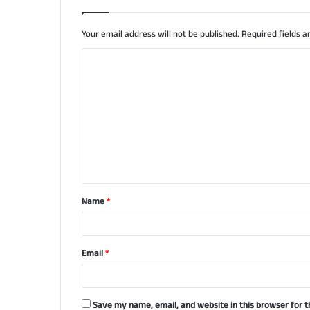
Your email address will not be published.
Required fields 
C
o
m
m
e
n
t
Name
*
*
Email
*
Save my name, email, and website in this browser for 