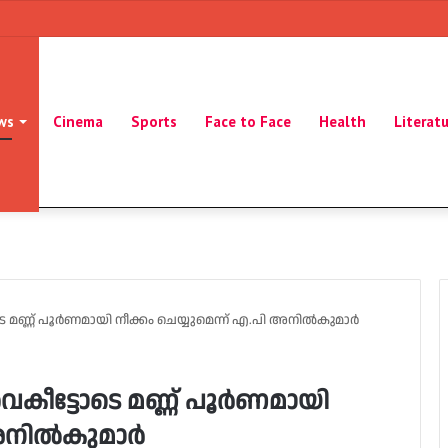
ws
Cinema
Sports
Face to Face
Health
Literat
ടോടെ മണ്ണ് പൂർണമായി നീക്കം ചെയ്യുമെന്ന് എ.പി അനിൽകുമാർ
 വൈകീട്ടോടെ മണ്ണ് പൂർണമായി
ി അനിൽകുമാർ