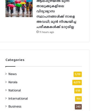
ആലപ്പുഴയിൽ മൂന്ന്
താലൂക്കുകളിലെ
വിദ്യാഭ്യാസ
സ്ഥാപനങ്ങൾക്ക് നാളെ
അവധി; മുൻ നിശ്ചയിച്ച
പരീക്ഷകൾക്ക് മാറ്റമില്ല
11 hours ago
Categories
News
5,118
Kerala
4,079
National
656
International
194
Business
243