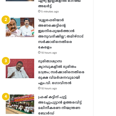
ഏഴു ജില്ലകളില്‍ ഓറഞ്ച്
അലർ‌ട്ട്
5 minutes ago
‘മുല്ലപ്പെരിയാർ
അണക്കെട്ടിന്റെ
ജലനിരപ്പുയർത്താൻ
അനുവദിക്കില്ല’; തമിഴ്‌നാട്
സർക്കാരിനെതിരെ
കേരളം
10 hours ago
ദുരിതാശ്വാസ
ക്യാമ്പുകളിൽ ദുരിതം
മാത്രം; സർക്കാരിനെതിരെ
രൂക്ഷ വിമർശനവുമായി
എം.വി. ഗോവിന്ദൻ
10 hours ago
ഫ്രഷ് കട്ടിന് പൂട്ട്;
അടച്ചുപൂട്ടാന്‍ ഉത്തരവിട്ട്
മലിനീകരണ നിയന്ത്രണ
ബോര്‍ഡ്