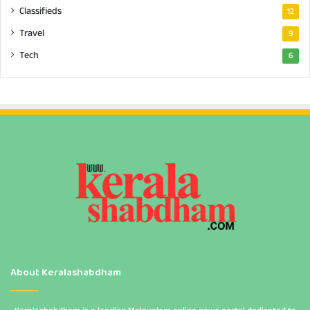
Classifieds
12
Travel
9
Tech
6
About Keralashabdham