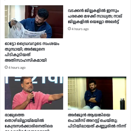
വടക്കൻ ജില്ലകളിൽ ഇന്നും
പരക്കെ മഴക്ക് സാധ്യത; നാല്
ജില്ലകളിൽ യെല്ലോ അലർട്ട്
4 hours ago
ഓട്ടോ ഡ്രൈവറുടെ സംശയം
തുമ്പായി; അര്‍ജുനെ
പിടികൂടിയത്
അതിസാഹസികമായി
4 hours ago
രാജ്യത്തെ
അർജുൻ ആയങ്കിയെ
തൊഴിലില്ലായ്മയിൽ
പൊലീസ് അറസ്റ്റ് ചെയ്‌തു;
കേന്ദ്രസർക്കാരിനെതിരെ
പിടിയിലായത് കണ്ണൂരിൽ നിന്ന്