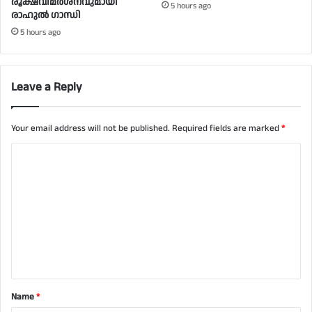
രൂക്ഷവിമർശനവുമായി
5 hours ago
രാഹുൽ ഗാന്ധി
5 hours ago
Leave a Reply
Your email address will not be published.
Required fields are marked
*
C
o
m
m
e
n
t
Name
*
*