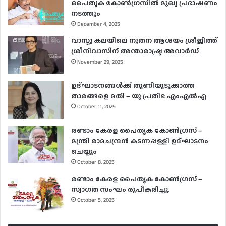
പൈതൃക കോൺഗ്രസിൽ മുഖ്യ പ്രഭാഷണം
നടത്തും
December 4, 2025
വാസ്തു കലയിലെ നൂതന ആശയം ശ്രീജിത്ത്
ശ്രീനിവാസിന് അന്താരാഷ്ട്ര അവാർഡ്
November 29, 2025
ഉദ്ഘാടനങ്ങള്‍ക്ക് തുണിയുടുക്കാത്ത
താരങ്ങളെ മതി – യു പ്രതിഭ എംഎല്‍എ
October 11, 2025
രണ്ടാം കേരള പൈതൃക കോൺഗ്രസ് –
മന്ത്രി രാമചന്ദ്രൻ കടന്നപ്പള്ളി ഉദ്ഘാടനം
ചെയ്യും
October 8, 2025
രണ്ടാം കേരള പൈതൃക കോൺഗ്രസ് –
സ്വാഗത സംഘം രൂപീകരിച്ചു.
October 5, 2025