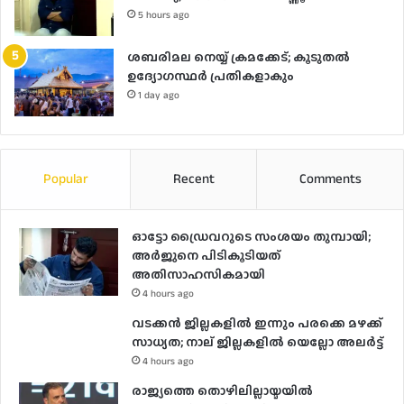
5 hours ago
ശബരിമല നെയ്യ് ക്രമക്കേട്; കൂടുതൽ
ഉദ്യോഗസ്ഥർ പ്രതികളാകും
1 day ago
Popular
Recent
Comments
ഓട്ടോ ഡ്രൈവറുടെ സംശയം തുമ്പായി;
അര്‍ജുനെ പിടികൂടിയത്
അതിസാഹസികമായി
4 hours ago
വടക്കൻ ജില്ലകളിൽ ഇന്നും പരക്കെ മഴക്ക്
സാധ്യത; നാല് ജില്ലകളിൽ യെല്ലോ അലർട്ട്
4 hours ago
രാജ്യത്തെ തൊഴിലില്ലായ്മയിൽ