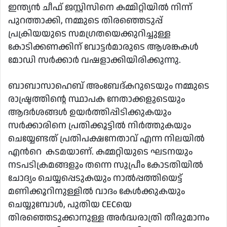
ഇന്ത്യൻ ചീഫ് ജസ്റ്റിസിനെ കമ്മിറ്റിയിൽ നിന്ന്
പുറത്താക്കി, നമ്മുടെ തിരഞ്ഞെടുപ്പ്
പ്രക്രിയയുടെ സമഗ്രതയെക്കുറിച്ചുള്ള
കോടിക്കണക്കിന് വോട്ടർമാരുടെ ആശങ്കകൾ
മോഡി സർക്കാർ വഷളാക്കിയിരിക്കുന്നു.
ബാബാസാഹെബ് അംബേദ്കറുടെയും നമ്മുടെ
രാഷ്ട്രത്തിൻ്റെ സ്ഥാപക നേതാക്കളുടെയും
ആദർശങ്ങൾ ഉയർത്തിപ്പിടിക്കുകയും
സർക്കാരിനെ പ്രതിക്കൂട്ടിൽ നിർത്തുകയും
ചെയ്യേണ്ടത് പ്രതിപക്ഷനേതാവ് എന്ന നിലയിൽ
എന്‍റെ കടമയാണ്. കമ്മറ്റിയുടെ ഘടനയും
നടപടിക്രമങ്ങളും തന്നെ സുപ്രീം കോടതിയിൽ
ചോദ്യം ചെയ്യപ്പെടുകയും നാൽപ്പത്തിയെട്ട്
മണിക്കൂറിനുള്ളിൽ വാദം കേൾക്കുകയും
ചെയ്യുമ്പോൾ, പുതിയ CECയെ
തിരഞ്ഞെടുക്കാനുള്ള അർദ്ധരാത്രി തീരുമാനം