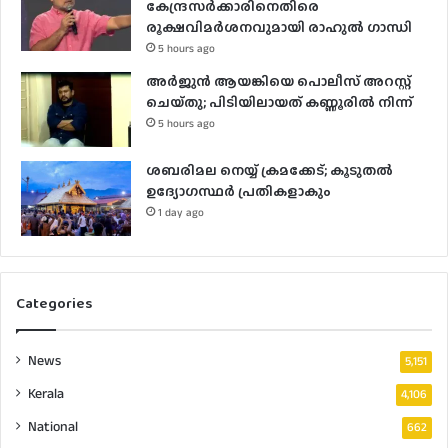
കേന്ദ്രസർക്കാരിനെതിരെ
രൂക്ഷവിമർശനവുമായി രാഹുൽ ഗാന്ധി
5 hours ago
അർജുൻ ആയങ്കിയെ പൊലീസ് അറസ്റ്റ്
ചെയ്‌തു; പിടിയിലായത് കണ്ണൂരിൽ നിന്ന്
5 hours ago
ശബരിമല നെയ്യ് ക്രമക്കേട്; കൂടുതൽ
ഉദ്യോഗസ്ഥർ പ്രതികളാകും
1 day ago
Categories
News
5,151
Kerala
4,106
National
662