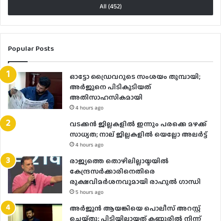
All (452)
Popular Posts
ഓട്ടോ ഡ്രൈവറുടെ സംശയം തുമ്പായി;
അര്‍ജുനെ പിടികൂടിയത്
അതിസാഹസികമായി
4 hours ago
വടക്കൻ ജില്ലകളിൽ ഇന്നും പരക്കെ മഴക്ക്
സാധ്യത; നാല് ജില്ലകളിൽ യെല്ലോ അലർട്ട്
4 hours ago
രാജ്യത്തെ തൊഴിലില്ലായ്മയിൽ
കേന്ദ്രസർക്കാരിനെതിരെ
രൂക്ഷവിമർശനവുമായി രാഹുൽ ഗാന്ധി
5 hours ago
അർജുൻ ആയങ്കിയെ പൊലീസ് അറസ്റ്റ്
ചെയ്‌തു; പിടിയിലായത് കണ്ണൂരിൽ നിന്ന്