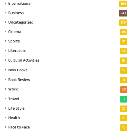
International
194
Business
243
Uncategorized
176
Cinema
115
Sports
41
Literature
66
Cultural Activities
52
New Books
18
Book Review
8
World
28
Travel
3
Life Style
27
Health
21
Face to Face
16