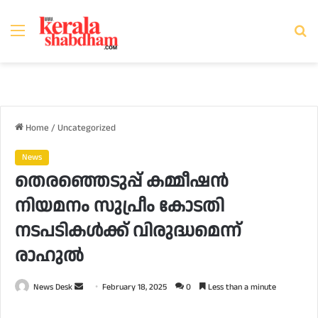
Menu
Se
fo
Home
/
Uncategorized
News
തെരഞ്ഞെടുപ്പ് കമ്മീഷൻ
നിയമനം സുപ്രീം കോടതി
നടപടികൾക്ക് വിരുദ്ധമെന്ന്
രാഹുല്‍
Send
News Desk
February 18, 2025
0
Less than a minute
an