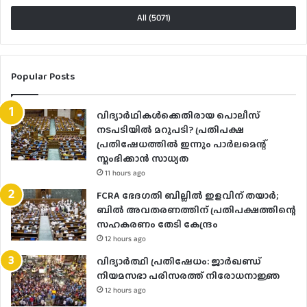
All (5071)
Popular Posts
വിദ്യാര്‍ഥികള്‍ക്കെതിരായ പൊലീസ്
നടപടിയില്‍ മറുപടി? പ്രതിപക്ഷ
പ്രതിഷേധത്തില്‍ ഇന്നും പാര്‍ലമെന്റ്
സ്തംഭിക്കാന്‍ സാധ്യത
11 hours ago
FCRA ഭേദഗതി ബില്ലിൽ ഇളവിന് തയാർ;
ബിൽ അവതരണത്തിന് പ്രതിപക്ഷത്തിന്റെ
സഹകരണം തേടി കേന്ദ്രം
12 hours ago
വിദ്യാർത്ഥി പ്രതിഷേധം: ജാർഖണ്ഡ്
നിയമസഭാ പരിസരത്ത് നിരോധനാജ്ഞ
12 hours ago