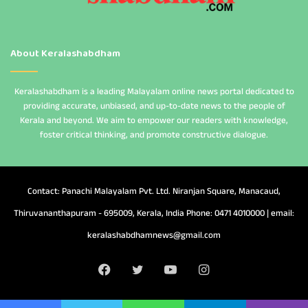
About Keralashabdham
Keralashabdham is a leading Malayalam online news portal dedicated to
providing accurate, unbiased, and up-to-date news to the people of
Kerala and beyond. We aim to empower our readers with knowledge,
foster critical thinking, and promote constructive dialogue.
Contact: Panachi Malayalam Pvt. Ltd. Niranjan Square, Manacaud,
Thiruvananthapuram - 695009, Kerala, India Phone: 0471 4010000 | email:
keralashabdhamnews@gmail.com
Facebook
Twitter
YouTube
Instagram