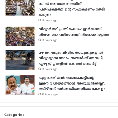
ബിൽ അവതരണത്തിന്
പ്രതിപക്ഷത്തിന്റെ സഹകരണം തേടി
കേന്ദ്രം
12 hours ago
വിദ്യാർത്ഥി പ്രതിഷേധം: ജാർഖണ്ഡ്
നിയമസഭാ പരിസരത്ത് നിരോധനാജ്ഞ
12 hours ago
മഴ കനക്കും; വിവിധ താലൂക്കുകളില്‍
വിദ്യാഭ്യാസ സ്ഥാപനങ്ങള്‍ക്ക് അവധി,
ഏഴു ജില്ലകളില്‍ ഓറഞ്ച് അലർ‌ട്ട്
12 hours ago
‘മുല്ലപ്പെരിയാർ അണക്കെട്ടിന്റെ
ജലനിരപ്പുയർത്താൻ അനുവദിക്കില്ല’;
തമിഴ്‌നാട് സർക്കാരിനെതിരെ കേരളം
22 hours ago
Categories