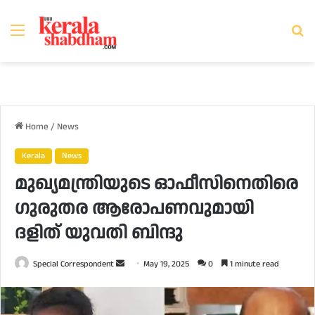
Menu
Se
fo
Home
/
News
Kerala
News
മുഖ്യമന്ത്രിയുടെ ഓഫീസിനെതിരെ
ഗുരുതര ആരോപണവുമായി
ദളിത് യുവതി ബിന്ദു
Send
Special Correspondent
May 19, 2025
0
1 minute read
an
email