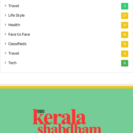
Travel
3
Life Style
27
Health
21
Face to Face
16
Classifieds
12
Travel
9
Tech
6