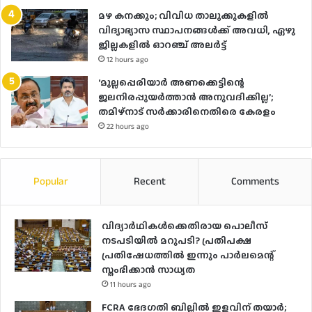
മഴ കനക്കും; വിവിധ താലൂക്കുകളില്‍
വിദ്യാഭ്യാസ സ്ഥാപനങ്ങള്‍ക്ക് അവധി, ഏഴു
ജില്ലകളില്‍ ഓറഞ്ച് അലർ‌ട്ട്
12 hours ago
‘മുല്ലപ്പെരിയാർ അണക്കെട്ടിന്റെ
ജലനിരപ്പുയർത്താൻ അനുവദിക്കില്ല’;
തമിഴ്‌നാട് സർക്കാരിനെതിരെ കേരളം
22 hours ago
Popular
Recent
Comments
വിദ്യാര്‍ഥികള്‍ക്കെതിരായ പൊലീസ്
നടപടിയില്‍ മറുപടി? പ്രതിപക്ഷ
പ്രതിഷേധത്തില്‍ ഇന്നും പാര്‍ലമെന്റ്
സ്തംഭിക്കാന്‍ സാധ്യത
11 hours ago
FCRA ഭേദഗതി ബില്ലിൽ ഇളവിന് തയാർ;