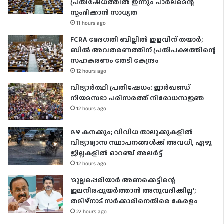
പ്രതിഷേധത്തില്‍ ഇന്നും പാര്‍ലമെന്റ്
സ്തംഭിക്കാന്‍ സാധ്യത
11 hours ago
FCRA ഭേദഗതി ബില്ലിൽ ഇളവിന് തയാർ;
ബിൽ അവതരണത്തിന് പ്രതിപക്ഷത്തിന്റെ
സഹകരണം തേടി കേന്ദ്രം
12 hours ago
വിദ്യാർത്ഥി പ്രതിഷേധം: ജാർഖണ്ഡ്
നിയമസഭാ പരിസരത്ത് നിരോധനാജ്ഞ
12 hours ago
മഴ കനക്കും; വിവിധ താലൂക്കുകളില്‍
വിദ്യാഭ്യാസ സ്ഥാപനങ്ങള്‍ക്ക് അവധി, ഏഴു
ജില്ലകളില്‍ ഓറഞ്ച് അലർ‌ട്ട്
12 hours ago
‘മുല്ലപ്പെരിയാർ അണക്കെട്ടിന്റെ
ജലനിരപ്പുയർത്താൻ അനുവദിക്കില്ല’;
തമിഴ്‌നാട് സർക്കാരിനെതിരെ കേരളം
22 hours ago