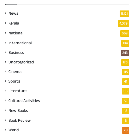
News
5,121
Kerala
4,079
National
659
International
194
Business
243
Uncategorized
176
Cinema
115
Sports
41
Literature
66
Cultural Activities
52
New Books
18
Book Review
8
World
28