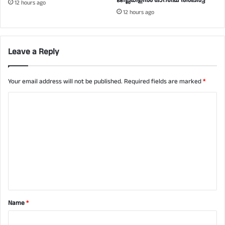
ജില്ലകളില്‍ ഓറഞ്ച് അലർ‌ട്ട്
12 hours ago
12 hours ago
Leave a Reply
Your email address will not be published.
Required fields are marked
*
C
o
m
m
e
n
t
Name
*
*