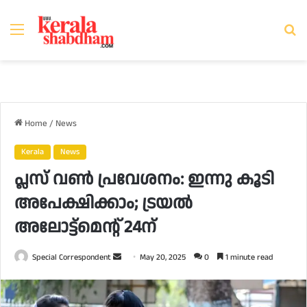
Menu
Se
fo
Home
/
News
Kerala
News
പ്ലസ് വൺ പ്രവേശനം: ഇന്നു കൂടി
അപേക്ഷിക്കാം; ട്രയല്‍
അലോട്ട്‌മെന്റ് 24ന്
Send
Special Correspondent
May 20, 2025
0
1 minute read
an
email