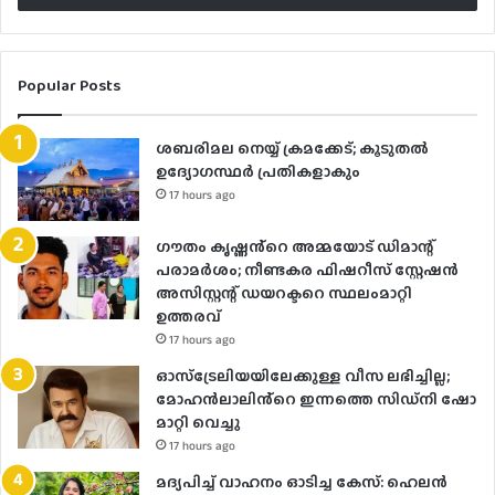
Popular Posts
ശബരിമല നെയ്യ് ക്രമക്കേട്; കൂടുതൽ
ഉദ്യോഗസ്ഥർ പ്രതികളാകും
17 hours ago
ഗൗതം കൃഷ്ണൻ്റെ അമ്മയോട് ഡിമാന്റ്
പരാമർ‌ശം; നീണ്ടകര ഫിഷറീസ് സ്റ്റേഷൻ
അസിസ്റ്റന്റ് ഡയറക്ടറെ സ്ഥലംമാറ്റി
ഉത്തരവ്
17 hours ago
ഓസ്‌ട്രേലിയയിലേക്കുള്ള വീസ ലഭിച്ചില്ല;
മോഹൻലാലിൻ്റെ ഇന്നത്തെ സിഡ്നി ഷോ
മാറ്റി വെച്ചു
17 hours ago
മദ്യപിച്ച് വാഹനം ഓടിച്ച കേസ്: ഹെലന്‍