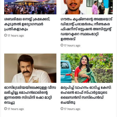
ശബരിമല നെയ്യ് ക്രമക്കേട്;
ഗൗതം കൃഷ്ണൻ്റെ അമ്മയോട്
കൂടുതൽ ഉദ്യോഗസ്ഥർ
ഡിമാന്റ് പരാമർ‌ശം; നീണ്ടകര
പ്രതികളാകും
ഫിഷറീസ് സ്റ്റേഷൻ അസിസ്റ്റന്റ്
ഡയറക്ടറെ സ്ഥലംമാറ്റി
17 hours ago
ഉത്തരവ്
17 hours ago
ഓസ്‌ട്രേലിയയിലേക്കുള്ള വീസ
മദ്യപിച്ച് വാഹനം ഓടിച്ച കേസ്:
ലഭിച്ചില്ല; മോഹൻലാലിൻ്റെ
ഹെലന്‍ ഓഫ് സ്പാര്‍ട്ടയുടെ
ഇന്നത്തെ സിഡ്നി ഷോ മാറ്റി
ലൈസന്‍സ് സസ്‌പെന്‍ഡ്
വെച്ചു
ചെയ്തു
17 hours ago
17 hours ago