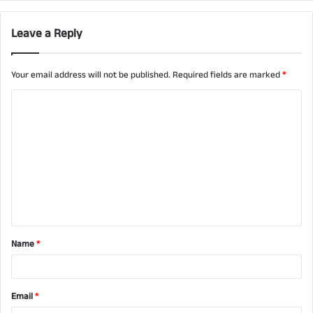
Leave a Reply
Your email address will not be published.
Required fields are marked
*
C
o
m
m
e
n
t
Name
*
*
Email
*