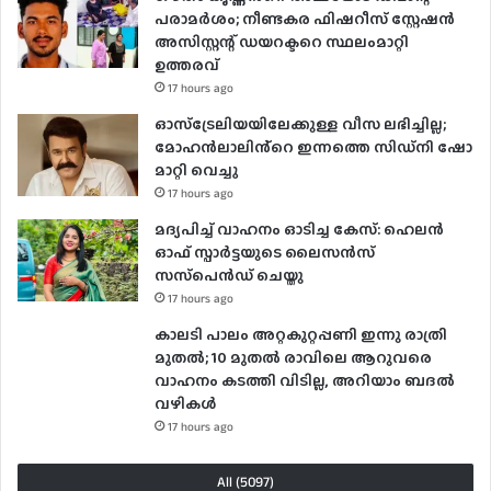
പരാമർ‌ശം; നീണ്ടകര ഫിഷറീസ് സ്റ്റേഷൻ
അസിസ്റ്റന്റ് ഡയറക്ടറെ സ്ഥലംമാറ്റി
ഉത്തരവ്
17 hours ago
ഓസ്‌ട്രേലിയയിലേക്കുള്ള വീസ ലഭിച്ചില്ല;
മോഹൻലാലിൻ്റെ ഇന്നത്തെ സിഡ്നി ഷോ
മാറ്റി വെച്ചു
17 hours ago
മദ്യപിച്ച് വാഹനം ഓടിച്ച കേസ്: ഹെലന്‍
ഓഫ് സ്പാര്‍ട്ടയുടെ ലൈസന്‍സ്
സസ്‌പെന്‍ഡ് ചെയ്തു
17 hours ago
കാലടി പാലം അറ്റകുറ്റപ്പണി ഇന്നു രാത്രി
മുതല്‍; 10 മുതല്‍ രാവിലെ ആറുവരെ
വാഹനം കടത്തി വിടില്ല, അറിയാം ബദൽ
വഴികൾ
17 hours ago
All (5097)