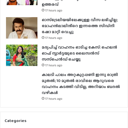
ഉത്തരവ്
17 hours ago
ഓസ്‌ട്രേലിയയിലേക്കുള്ള വീസ ലഭിച്ചില്ല;
മോഹൻലാലിൻ്റെ ഇന്നത്തെ സിഡ്നി
ഷോ മാറ്റി വെച്ചു
17 hours ago
മദ്യപിച്ച് വാഹനം ഓടിച്ച കേസ്: ഹെലന്‍
ഓഫ് സ്പാര്‍ട്ടയുടെ ലൈസന്‍സ്
സസ്‌പെന്‍ഡ് ചെയ്തു
17 hours ago
കാലടി പാലം അറ്റകുറ്റപ്പണി ഇന്നു രാത്രി
മുതല്‍; 10 മുതല്‍ രാവിലെ ആറുവരെ
വാഹനം കടത്തി വിടില്ല, അറിയാം ബദൽ
വഴികൾ
17 hours ago
Categories