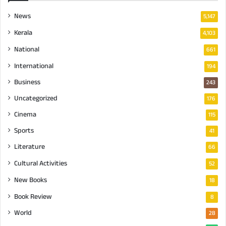
News
5,147
Kerala
4,103
National
661
International
194
Business
243
Uncategorized
176
Cinema
115
Sports
41
Literature
66
Cultural Activities
52
New Books
18
Book Review
8
World
28