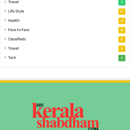
Travel
3
Life Style
27
Health
21
Face to Face
16
Classifieds
12
Travel
9
Tech
6