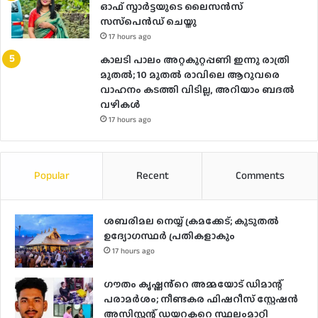
ഓഫ് സ്പാര്‍ട്ടയുടെ ലൈസന്‍സ്
സസ്‌പെന്‍ഡ് ചെയ്തു
17 hours ago
കാലടി പാലം അറ്റകുറ്റപ്പണി ഇന്നു രാത്രി
മുതല്‍; 10 മുതല്‍ രാവിലെ ആറുവരെ
വാഹനം കടത്തി വിടില്ല, അറിയാം ബദൽ
വഴികൾ
17 hours ago
Popular
Recent
Comments
ശബരിമല നെയ്യ് ക്രമക്കേട്; കൂടുതൽ
ഉദ്യോഗസ്ഥർ പ്രതികളാകും
17 hours ago
ഗൗതം കൃഷ്ണൻ്റെ അമ്മയോട് ഡിമാന്റ്
പരാമർ‌ശം; നീണ്ടകര ഫിഷറീസ് സ്റ്റേഷൻ
അസിസ്റ്റന്റ് ഡയറക്ടറെ സ്ഥലംമാറ്റി