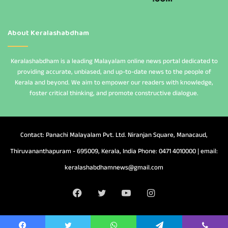
About Keralashabdham
Keralashabdham is a leading Malayalam online news portal dedicated to
providing accurate, unbiased, and up-to-date news to the people of
Kerala and beyond. We aim to empower our readers with knowledge,
foster critical thinking, and promote constructive dialogue.
Contact: Panachi Malayalam Pvt. Ltd. Niranjan Square, Manacaud,
Thiruvananthapuram - 695009, Kerala, India Phone: 0471 4010000 | email:
keralashabdhamnews@gmail.com
Facebook
Twitter
YouTube
Instagram