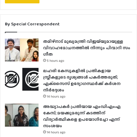
By Special Correspondent
തമിഴ്നാട് മുഖ്യമന്ത്രി വിജയ്‌യുമായുള്ള
വിവാഹമോചനത്തിൽ നിന്നും പിന്മാറി സം​
ഗീത
5 hours ago
ലഹരി കേസുകളിൽ പ്രതികളായ
സ്ത്രീകളുടെ ദൃശ്യങ്ങൾ പകർത്തരുത്;
എക്‌സൈസ് ഉദ്യോഗസ്ഥർക്ക് കർശന
നിർദ്ദേശം
14 hours ago
അദ്ധ്യാപകർ പ്രതിയായ എംഡിഎംഎ
കേസ്; മയക്കുമരുന്ന് കടത്തിന്
വിദ്യാർത്ഥികളെ ഉപയോ​ഗിച്ചോ എന്ന്
സംശയം
14 hours ago