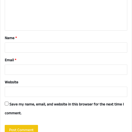
m
e
n
t
Name
*
*
Email
*
Website
Save my name, email, and website in this browser for the next time I
comment.