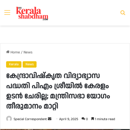
Menu
Se
fo
Home
/
News
Kerala
News
കേന്ദ്രാവിഷ്‌കൃത വിദ്യാഭ്യാസ
പദ്ധതി പിഎം ശ്രീയിൽ കേരളം
ഉടൻ ചേരില്ല; മന്ത്രിസഭാ യോഗം
തീരുമാനം മാറ്റി
Send
Special Correspondent
April 9, 2025
0
1 minute read
an