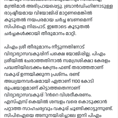
മന്ത്രിമാർ അഭിപ്രായപ്പെട്ടു. ബ്രാൻഡിംഗിനോടുള്ള
രാഷ്ട്രീയമായ വിയോജിപ്പ് മാറ്റണമെങ്കിൽ
കൂടുതൽ നയപരമായ ചർച്ച വേണമെന്ന്
സിപിഐ നിലപാട്. ഇതോടെ കൂടുതൽ
ചർച്ചകൾക്കായി തീരുമാനം മാറ്റി.
പിഎം ശ്രീ തീരുമാനം നീട്ടുന്നതിനോട്
വിദ്യാഭ്യാസവകുപ്പിന് പക്ഷെ യോജിപ്പില്ല. പിഎം
ശ്രീയിൽ ചേരാത്തതിനാൽ സമഗ്രശിക്ഷാ കേരളം
പദ്ധതിയിലടക്കം കേന്ദ്രം ഫണ്ട് തരാത്തതാണ്
വകുപ്പ് ഉന്നയിക്കുന്ന പ്രശ്നം. രണ്ട്
അധ്യയനവർഷമായി ഏതാണ് 1100 കോടി
രൂപയോളമാണ് കിട്ടാത്തതെന്നാണ്
വിദ്യാഭ്യാസവകുപ്പ്ിൻറെ വിശദീകരണം.
എസ്എസ് കെയിൽ ശമ്പളം വരെ കൊടുക്കാൻ
പറ്റാത്ത സാഹചര്യവും വകുപ്പ് ചൂണ്ടിക്കാട്ടുന്നുണ്ട്.
സിപിഐയെ അനുനയിപ്പിച്ചാലേ ഇനി പിഎം