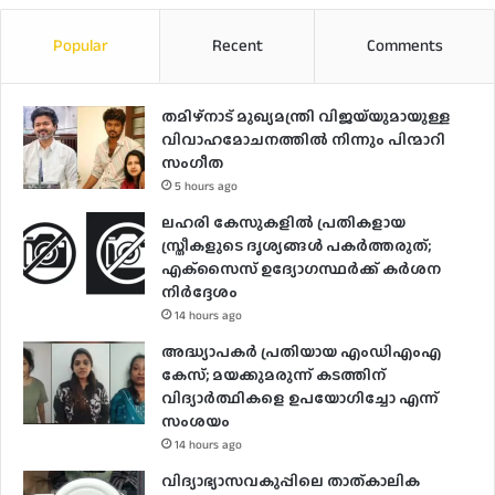
Popular
Recent
Comments
തമിഴ്നാട് മുഖ്യമന്ത്രി വിജയ്‌യുമായുള്ള
വിവാഹമോചനത്തിൽ നിന്നും പിന്മാറി
സം​ഗീത
5 hours ago
ലഹരി കേസുകളിൽ പ്രതികളായ
സ്ത്രീകളുടെ ദൃശ്യങ്ങൾ പകർത്തരുത്;
എക്‌സൈസ് ഉദ്യോഗസ്ഥർക്ക് കർശന
നിർദ്ദേശം
14 hours ago
അദ്ധ്യാപകർ പ്രതിയായ എംഡിഎംഎ
കേസ്; മയക്കുമരുന്ന് കടത്തിന്
വിദ്യാർത്ഥികളെ ഉപയോ​ഗിച്ചോ എന്ന്
സംശയം
14 hours ago
വിദ്യാഭ്യാസവകുപ്പിലെ താത്കാലിക