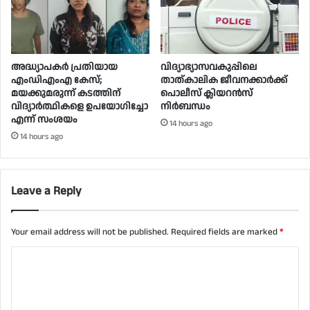
അദ്ധ്യാപകർ പ്രതിയായ
വിദ്യാഭ്യാസവകുപ്പിലെ
എംഡിഎംഎ കേസ്;
താത്കാലിക ജീവനക്കാർക്ക്
മയക്കുമരുന്ന് കടത്തിന്
പൊലീസ് ക്ലിയറൻസ്
വിദ്യാർത്ഥികളെ ഉപയോ​ഗിച്ചോ
നിർബന്ധം
എന്ന് സംശയം
14 hours ago
14 hours ago
Leave a Reply
Your email address will not be published.
Required fields are marked
*
C
o
m