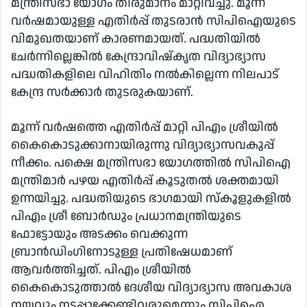
മന്ത്രിസഭാ യോഗം തീരുമാനം മാറ്റിവച്ചു. മൂന്ന്
വർഷമായുള്ള എതിർപ്പ് തുടരാൻ സിപിഐയുടെ
വിമുഖതയാണ് കാരണമായത്. പദ്ധതിയിൽ
ചേർന്നില്ലെങ്കിൽ കേന്ദ്രാവിഷ്കൃത വിദ്യാഭ്യാസ
പദ്ധതികളിലെ വിഹിതിം നൽകില്ലെന്ന നിലപാട്
കേന്ദ്ര സർക്കാർ തുടരുകയാണ്.
മൂന്ന് വർഷത്തെ എതിർപ്പ് മാറ്റി പിഎം ശ്രീയിൽ
കൈകൊടുക്കാനായിരുന്നു വിദ്യാഭ്യാസവകുപ്പ്
നീക്കം. പക്ഷെ മന്ത്രിസഭാ യോഗത്തിൽ സിപിഐ
മന്ത്രിമാർ പഴയ എതിർപ്പ് കൂടുതൽ ശക്തമായി
ഉന്നയിച്ചു. പദ്ധതിയുടെ ഭാഗമായി സ്കൂളുകളിൽ
പിഎം ശ്രീ ബോർഡും പ്രധാനമന്ത്രിയുടെ
ഫോട്ടോയും അടക്കം വെക്കുന്ന
ബ്രാൻഡിംഗിനോടുള്ള പ്രതിഷേധമാണ്
ആവർത്തിച്ചത്. പിഎം ശ്രീയിൽ
കൈകൊടുത്താൽ ദേശീയ വിദ്യാഭ്യാസ അവകാശ
നയവും നടപ്പാക്കേണ്ടിവരുമെന്നും സിപിഐ