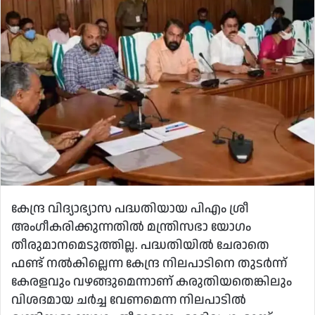
email
കേന്ദ്ര വിദ്യാഭ്യാസ പദ്ധതിയായ പിഎം ശ്രീ
അംഗീകരിക്കുന്നതിൽ മന്ത്രിസഭാ യോഗം
തീരുമാനമെടുത്തില്ല. പദ്ധതിയിൽ ചേരാതെ
ഫണ്ട് നൽകില്ലെന്ന കേന്ദ്ര നിലപാടിനെ തുടർന്ന്
കേരളവും വഴങ്ങുമെന്നാണ് കരുതിയതെങ്കിലും
വിശദമായ ചർച്ച വേണമെന്ന നിലപാടിൽ