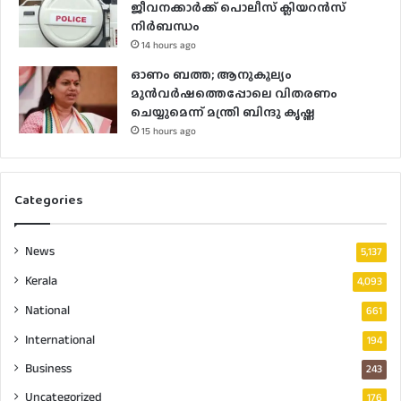
ജീവനക്കാർക്ക് പൊലീസ് ക്ലിയറൻസ്
നിർബന്ധം
14 hours ago
ഓണം ബത്ത; ആനുകൂല്യം
മുൻവർഷത്തെപ്പോലെ വിതരണം
ചെയ്യുമെന്ന് മന്ത്രി ബിന്ദു കൃഷ്ണ
15 hours ago
Categories
News
5,137
Kerala
4,093
National
661
International
194
Business
243
Uncategorized
176