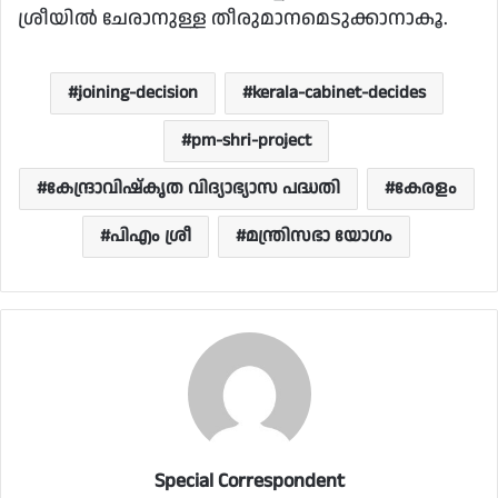
ശ്രീയിൽ ചേരാനുള്ള തീരുമാനമെടുക്കാനാകൂ.
joining-decision
kerala-cabinet-decides
pm-shri-project
കേന്ദ്രാവിഷ്‌കൃത വിദ്യാഭ്യാസ പദ്ധതി
കേരളം
പിഎം ശ്രീ
മന്ത്രിസഭാ യോഗം
Special Correspondent