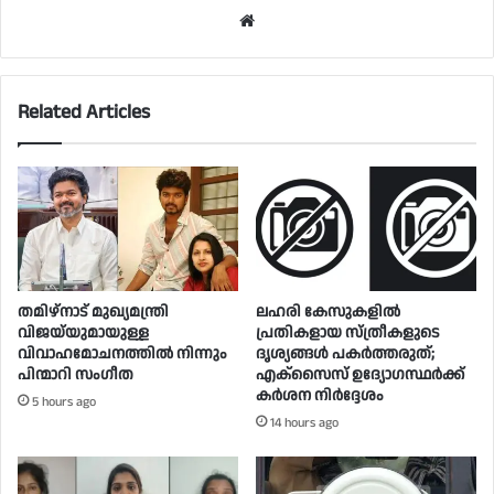
Website
Related Articles
തമിഴ്നാട് മുഖ്യമന്ത്രി
ലഹരി കേസുകളിൽ
വിജയ്‌യുമായുള്ള
പ്രതികളായ സ്ത്രീകളുടെ
വിവാഹമോചനത്തിൽ നിന്നും
ദൃശ്യങ്ങൾ പകർത്തരുത്;
പിന്മാറി സം​ഗീത
എക്‌സൈസ് ഉദ്യോഗസ്ഥർക്ക്
കർശന നിർദ്ദേശം
5 hours ago
14 hours ago