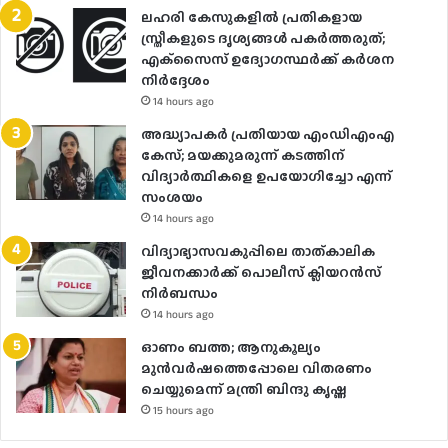
ലഹരി കേസുകളിൽ പ്രതികളായ
സ്ത്രീകളുടെ ദൃശ്യങ്ങൾ പകർത്തരുത്;
എക്‌സൈസ് ഉദ്യോഗസ്ഥർക്ക് കർശന
നിർദ്ദേശം
14 hours ago
അദ്ധ്യാപകർ പ്രതിയായ എംഡിഎംഎ
കേസ്; മയക്കുമരുന്ന് കടത്തിന്
വിദ്യാർത്ഥികളെ ഉപയോ​ഗിച്ചോ എന്ന്
സംശയം
14 hours ago
വിദ്യാഭ്യാസവകുപ്പിലെ താത്കാലിക
ജീവനക്കാർക്ക് പൊലീസ് ക്ലിയറൻസ്
നിർബന്ധം
14 hours ago
ഓണം ബത്ത; ആനുകൂല്യം
മുൻവർഷത്തെപ്പോലെ വിതരണം
ചെയ്യുമെന്ന് മന്ത്രി ബിന്ദു കൃഷ്ണ
15 hours ago