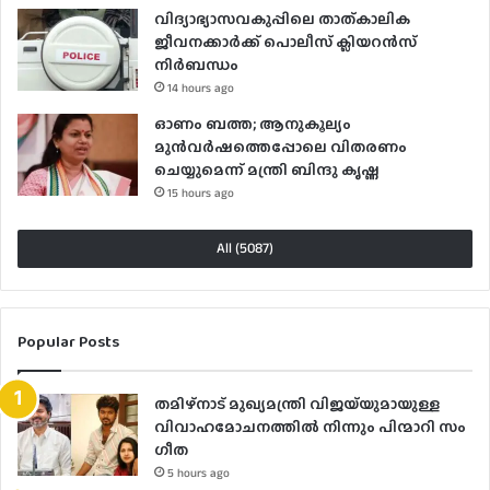
വിദ്യാഭ്യാസവകുപ്പിലെ താത്കാലിക
ജീവനക്കാർക്ക് പൊലീസ് ക്ലിയറൻസ്
നിർബന്ധം
14 hours ago
ഓണം ബത്ത; ആനുകൂല്യം
മുൻവർഷത്തെപ്പോലെ വിതരണം
ചെയ്യുമെന്ന് മന്ത്രി ബിന്ദു കൃഷ്ണ
15 hours ago
All (5087)
Popular Posts
തമിഴ്നാട് മുഖ്യമന്ത്രി വിജയ്‌യുമായുള്ള
വിവാഹമോചനത്തിൽ നിന്നും പിന്മാറി സം​
ഗീത
5 hours ago