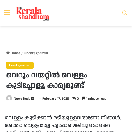
Menu
Se
fo
Home
/
Uncategorized
Uncategorized
വെറും വയറ്റില്‍ വെള്ളം
കുടിച്ചോളൂ, കാര്യമുണ്ട്
Send
News Desk
February 17, 2025
0
1 minute read
an
email
വെള്ളം കുടിക്കാന്‍ മടിയുളളവരാണോ നിങ്ങള്‍,
അതോ വെളളമല്ലേ എപ്പോഴെങ്കിലുമൊക്കെ