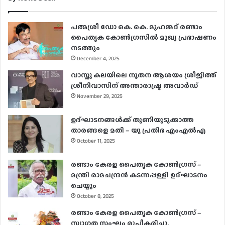
പത്മശ്രീ ഡോ കെ. കെ. മുഹമ്മദ് രണ്ടാം
പൈതൃക കോൺഗ്രസിൽ മുഖ്യ പ്രഭാഷണം
നടത്തും
December 4, 2025
വാസ്തു കലയിലെ നൂതന ആശയം ശ്രീജിത്ത്
ശ്രീനിവാസിന് അന്താരാഷ്ട്ര അവാർഡ്
November 29, 2025
ഉദ്ഘാടനങ്ങള്‍ക്ക് തുണിയുടുക്കാത്ത
താരങ്ങളെ മതി – യു പ്രതിഭ എംഎല്‍എ
October 11, 2025
രണ്ടാം കേരള പൈതൃക കോൺഗ്രസ് –
മന്ത്രി രാമചന്ദ്രൻ കടന്നപ്പള്ളി ഉദ്ഘാടനം
ചെയ്യും
October 8, 2025
രണ്ടാം കേരള പൈതൃക കോൺഗ്രസ് –
സ്വാഗത സംഘം രൂപീകരിച്ചു.