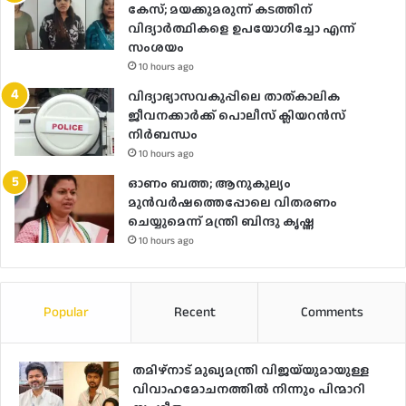
കേസ്; മയക്കുമരുന്ന് കടത്തിന്
വിദ്യാർത്ഥികളെ ഉപയോ​ഗിച്ചോ എന്ന്
സംശയം
10 hours ago
വിദ്യാഭ്യാസവകുപ്പിലെ താത്കാലിക
ജീവനക്കാർക്ക് പൊലീസ് ക്ലിയറൻസ്
നിർബന്ധം
10 hours ago
ഓണം ബത്ത; ആനുകൂല്യം
മുൻവർഷത്തെപ്പോലെ വിതരണം
ചെയ്യുമെന്ന് മന്ത്രി ബിന്ദു കൃഷ്ണ
10 hours ago
Popular
Recent
Comments
തമിഴ്നാട് മുഖ്യമന്ത്രി വിജയ്‌യുമായുള്ള
വിവാഹമോചനത്തിൽ നിന്നും പിന്മാറി