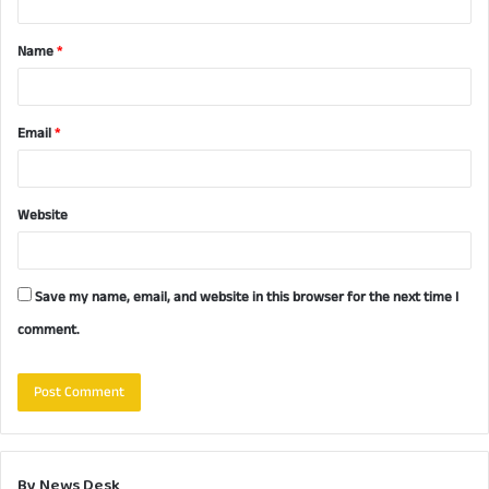
t
Name
*
*
Email
*
Website
Save my name, email, and website in this browser for the next time I
comment.
By News Desk