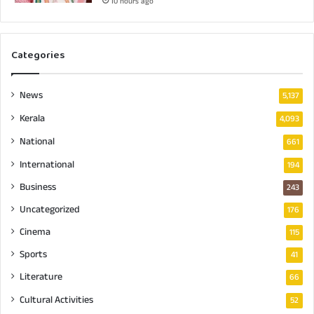
10 hours ago
Categories
News
5,137
Kerala
4,093
National
661
International
194
Business
243
Uncategorized
176
Cinema
115
Sports
41
Literature
66
Cultural Activities
52