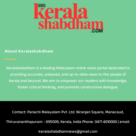
About Keralashabdham
Keralashabdham is a leading Malayalam online news portal dedicated to
providing accurate, unbiased, and up-to-date news to the people of
Kerala and beyond. We aim to empower our readers with knowledge,
foster critical thinking, and promote constructive dialogue.
Contact: Panachi Malayalam Pvt. Ltd. Niranjan Square, Manacaud,
Thiruvananthapuram - 695009, Kerala, India Phone: 0471 4010000 | email:
keralashabdhamnews@gmail.com