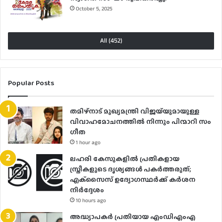
October 5, 2025
All (452)
Popular Posts
തമിഴ്നാട് മുഖ്യമന്ത്രി വിജയ്‌യുമായുള്ള
വിവാഹമോചനത്തിൽ നിന്നും പിന്മാറി സം​
ഗീത
1 hour ago
ലഹരി കേസുകളിൽ പ്രതികളായ
സ്ത്രീകളുടെ ദൃശ്യങ്ങൾ പകർത്തരുത്;
എക്‌സൈസ് ഉദ്യോഗസ്ഥർക്ക് കർശന
നിർദ്ദേശം
10 hours ago
അദ്ധ്യാപകർ പ്രതിയായ എംഡിഎംഎ