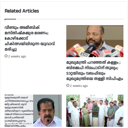
Related Articles
വീണ്ടും അമീബിക്
മസ്തിഷ്‌കജ്വര മരണം;
കോഴിക്കോട്
ചികിത്സയിലിരുന്ന യുവാവ്
മരിച്ചു
2 weeks ago
മുഖ്യമന്ത്രി പറഞ്ഞത് കള്ളം ;
ബിജെപി നിലപാടിന് തുല്യം;
ടാറ്റയിലും വഖഫിലും
മുഖ്യമന്ത്രിയെ തള്ളി സിപിഎം
2 weeks ago