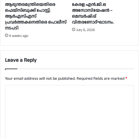
ആഭ്യന്തരമന്ത്രിയെതിരെ
കേരള എൻ.ജി.ഒ
ഫെയ്‌സ്ബുക്ക് പോസ്റ്റ്;
അസോസിയേഷൻ –
ആർഎസ്എസ്
മെമ്പർഷിപ്പ്
പ്രവർത്തകനെതിരെ പൊലീസ്
വിതരണോദ്ഘാടനം.
നടപടി
July 6, 2026
4 weeks ago
Leave a Reply
Your email address will not be published.
Required fields are marked
*
C
o
m
m
e
n