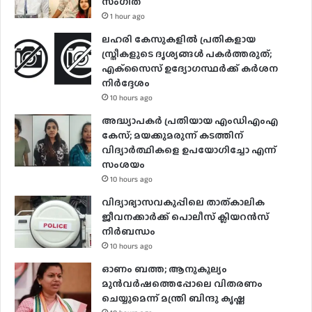
സം​ഗീത
1 hour ago
ലഹരി കേസുകളിൽ പ്രതികളായ
സ്ത്രീകളുടെ ദൃശ്യങ്ങൾ പകർത്തരുത്;
എക്‌സൈസ് ഉദ്യോഗസ്ഥർക്ക് കർശന
നിർദ്ദേശം
10 hours ago
അദ്ധ്യാപകർ പ്രതിയായ എംഡിഎംഎ
കേസ്; മയക്കുമരുന്ന് കടത്തിന്
വിദ്യാർത്ഥികളെ ഉപയോ​ഗിച്ചോ എന്ന്
സംശയം
10 hours ago
വിദ്യാഭ്യാസവകുപ്പിലെ താത്കാലിക
ജീവനക്കാർക്ക് പൊലീസ് ക്ലിയറൻസ്
നിർബന്ധം
10 hours ago
ഓണം ബത്ത; ആനുകൂല്യം
മുൻവർഷത്തെപ്പോലെ വിതരണം
ചെയ്യുമെന്ന് മന്ത്രി ബിന്ദു കൃഷ്ണ