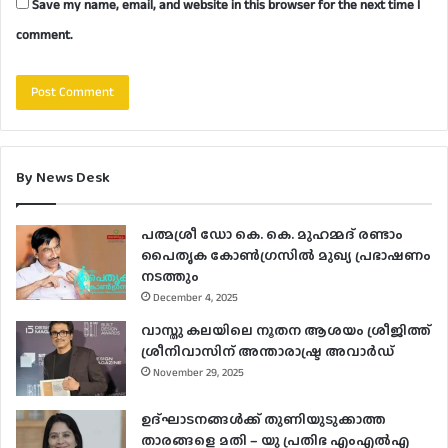
Save my name, email, and website in this browser for the next time I
comment.
By News Desk
പത്മശ്രീ ഡോ കെ. കെ. മുഹമ്മദ് രണ്ടാം
പൈതൃക കോൺഗ്രസിൽ മുഖ്യ പ്രഭാഷണം
നടത്തും
December 4, 2025
വാസ്തു കലയിലെ നൂതന ആശയം ശ്രീജിത്ത്
ശ്രീനിവാസിന് അന്താരാഷ്ട്ര അവാർഡ്
November 29, 2025
ഉദ്ഘാടനങ്ങള്‍ക്ക് തുണിയുടുക്കാത്ത
താരങ്ങളെ മതി – യു പ്രതിഭ എംഎല്‍എ