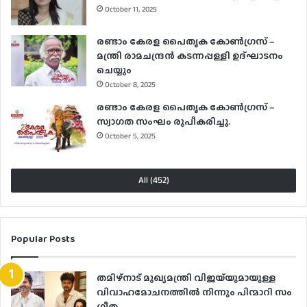
October 11, 2025
രണ്ടാം കേരള പൈതൃക കോൺഗ്രസ് –
മന്ത്രി രാമചന്ദ്രൻ കടന്നപ്പള്ളി ഉദ്ഘാടനം
ചെയ്യും
October 8, 2025
രണ്ടാം കേരള പൈതൃക കോൺഗ്രസ് –
സ്വാഗത സംഘം രൂപീകരിച്ചു.
October 5, 2025
All (452)
Popular Posts
തമിഴ്നാട് മുഖ്യമന്ത്രി വിജയ്‌യുമായുള്ള
വിവാഹമോചനത്തിൽ നിന്നും പിന്മാറി സം​
ഗീത