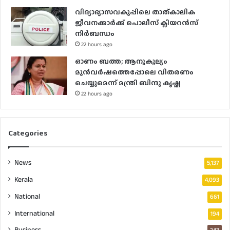
വിദ്യാഭ്യാസവകുപ്പിലെ താത്കാലിക
ജീവനക്കാർക്ക് പൊലീസ് ക്ലിയറൻസ്
നിർബന്ധം
22 hours ago
ഓണം ബത്ത; ആനുകൂല്യം
മുൻവർഷത്തെപ്പോലെ വിതരണം
ചെയ്യുമെന്ന് മന്ത്രി ബിന്ദു കൃഷ്ണ
22 hours ago
Categories
News
5,137
Kerala
4,093
National
661
International
194
Business