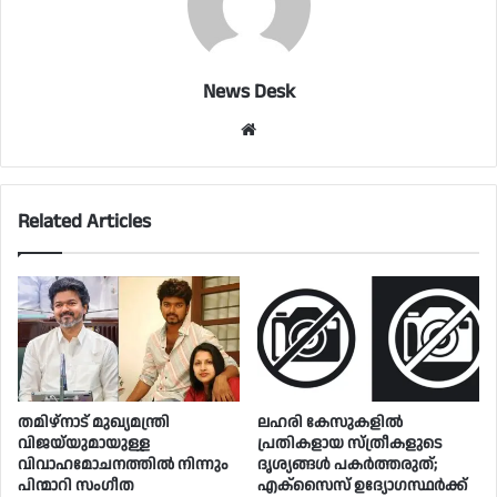
News Desk
Website
Related Articles
തമിഴ്നാട് മുഖ്യമന്ത്രി
ലഹരി കേസുകളിൽ
വിജയ്‌യുമായുള്ള
പ്രതികളായ സ്ത്രീകളുടെ
വിവാഹമോചനത്തിൽ നിന്നും
ദൃശ്യങ്ങൾ പകർത്തരുത്;
പിന്മാറി സം​ഗീത
എക്‌സൈസ് ഉദ്യോഗസ്ഥർക്ക്