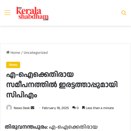
Menu
Se
fo
Home
/
Uncategorized
News
എ-ഐക്കെതിരായ
സമീപനത്തിൽ ഇരട്ടത്താപ്പുമായി
സിപിഎം
Send
News Desk
February 18, 2025
0
Less than a minute
an
email
തിരുവനന്തപുരം:
എ-ഐക്കെതിരായ