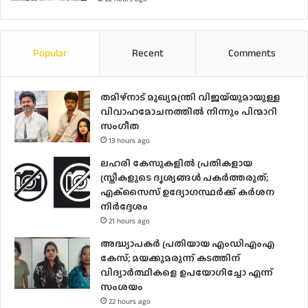
Popular
Recent
Comments
തമിഴ്നാട് മുഖ്യമന്ത്രി വിജയ്‌യുമായുള്ള
വിവാഹമോചനത്തിൽ നിന്നും പിന്മാറി
സം​ഗീത
13 hours ago
ലഹരി കേസുകളിൽ പ്രതികളായ
സ്ത്രീകളുടെ ദൃശ്യങ്ങൾ പകർത്തരുത്;
എക്‌സൈസ് ഉദ്യോഗസ്ഥർക്ക് കർശന
നിർദ്ദേശം
21 hours ago
അദ്ധ്യാപകർ പ്രതിയായ എംഡിഎംഎ
കേസ്; മയക്കുമരുന്ന് കടത്തിന്
വിദ്യാർത്ഥികളെ ഉപയോ​ഗിച്ചോ എന്ന്
സംശയം
22 hours ago