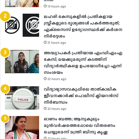
13 hours ago
ലഹരി കേസുകളിൽ പ്രതികളായ
സ്ത്രീകളുടെ ദൃശ്യങ്ങൾ പകർത്തരുത്;
എക്‌സൈസ് ഉദ്യോഗസ്ഥർക്ക് കർശന
നിർദ്ദേശം
21 hours ago
അദ്ധ്യാപകർ പ്രതിയായ എംഡിഎംഎ
കേസ്; മയക്കുമരുന്ന് കടത്തിന്
വിദ്യാർത്ഥികളെ ഉപയോ​ഗിച്ചോ എന്ന്
സംശയം
22 hours ago
വിദ്യാഭ്യാസവകുപ്പിലെ താത്കാലിക
ജീവനക്കാർക്ക് പൊലീസ് ക്ലിയറൻസ്
നിർബന്ധം
22 hours ago
ഓണം ബത്ത; ആനുകൂല്യം
മുൻവർഷത്തെപ്പോലെ വിതരണം
ചെയ്യുമെന്ന് മന്ത്രി ബിന്ദു കൃഷ്ണ
22 hours ago