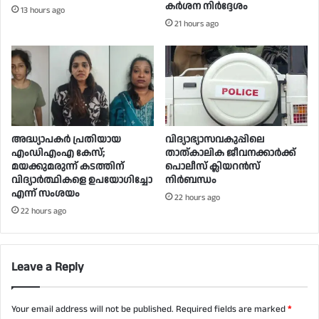
കർശന നിർദ്ദേശം
13 hours ago
21 hours ago
അദ്ധ്യാപകർ പ്രതിയായ
വിദ്യാഭ്യാസവകുപ്പിലെ
എംഡിഎംഎ കേസ്;
താത്കാലിക ജീവനക്കാർക്ക്
മയക്കുമരുന്ന് കടത്തിന്
പൊലീസ് ക്ലിയറൻസ്
വിദ്യാർത്ഥികളെ ഉപയോ​ഗിച്ചോ
നിർബന്ധം
എന്ന് സംശയം
22 hours ago
22 hours ago
Leave a Reply
Your email address will not be published.
Required fields are marked
*