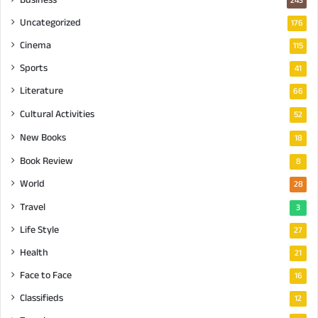
243
Uncategorized
176
Cinema
115
Sports
41
Literature
66
Cultural Activities
52
New Books
18
Book Review
8
World
28
Travel
3
Life Style
27
Health
21
Face to Face
16
Classifieds
12