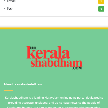
Travel
9
Tech
6
About Keralashabdham
Keralashabdham is a leading Malayalam online news portal dedicated to
providing accurate, unbiased, and up-to-date news to the people of
Kerala and beyond. We aim to empower our readers with knowledge,