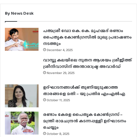
By News Desk
പത്മശ്രീ ഡോ കെ. കെ. മുഹമ്മദ് രണ്ടാം
പൈതൃക കോൺഗ്രസിൽ മുഖ്യ പ്രഭാഷണം
നടത്തും
December 4, 2025
വാസ്തു കലയിലെ നൂതന ആശയം ശ്രീജിത്ത്
ശ്രീനിവാസിന് അന്താരാഷ്ട്ര അവാർഡ്
November 29, 2025
ഉദ്ഘാടനങ്ങള്‍ക്ക് തുണിയുടുക്കാത്ത
താരങ്ങളെ മതി – യു പ്രതിഭ എംഎല്‍എ
October 11, 2025
രണ്ടാം കേരള പൈതൃക കോൺഗ്രസ് –
മന്ത്രി രാമചന്ദ്രൻ കടന്നപ്പള്ളി ഉദ്ഘാടനം
ചെയ്യും
October 8, 2025