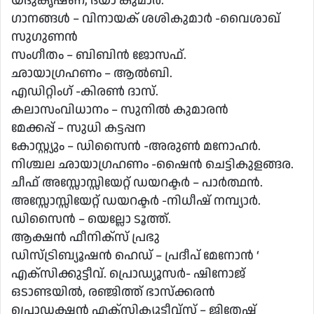
യദുകൃഷ്ണ, ദയാ കുമാർ.
ഗാനങ്ങൾ – വിനായക് ശശികുമാർ -വൈശാഖ്
സുഗുണൻ
സംഗീതം – ബിബിൻ ജോസഫ്.
ഛായാഗ്രഹണം – ആൽബി.
എഡിറ്റിംഗ് -കിരൺ ദാസ്.
കലാസംവിധാനം – സുനിൽ കുമാരൻ
മേക്കപ്പ് – സുധി കട്ടപ്പന
കോസ്റ്റ്യും – ഡിസൈൻ -അരുൺ മനോഹർ.
നിശ്ചല ഛായാഗ്രഹണം -ഷൈൻ ചെട്ടികുളങ്ങര.
ചീഫ് അസ്സോസ്സിയേറ്റ് ഡയറക്ടർ – പാർത്ഥൻ.
അസ്സോസ്സിയേറ്റ് ഡയറക്ടർ -നിധീഷ് നമ്പ്യാർ.
ഡിസൈൻ – യെല്ലോ ടൂത്ത്.
ആക്ഷൻ ഫീനിക്സ് പ്രഭു
ഡിസ്ട്രിബ്യൂഷൻ ഹെഡ് – പ്രദീപ് മേനോൻ ‘
എക്സിക്കുട്ടീവ്. പ്രൊഡ്യൂസർ- ഷിനോജ്
ഒടാണ്ടയിൽ, രഞ്ജിത്ത് ഭാസ്ക്കരൻ
പ്രൊഡക്ഷൻ എക്സിക്യൂട്ടീവ്സ് – ജിതേഷ്