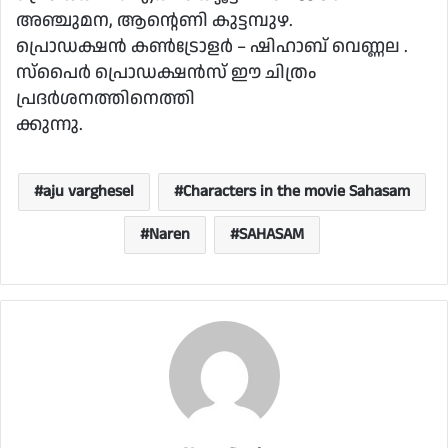
അഞ്ചുമന, ആൻ്റെണി കുട്ടമ്പുഴ.
പ്രൊഡക്ഷൻ കൺട്രോളർ – ഷിഹാബ് വെണ്ണല .
സ്പൈർ പ്രൊഡക്ഷൻസ് ഈ ചിത്രം
പ്രദർശനത്തിനെത്തി
ക്കുന്നു.
aju varghesel
Characters in the movie Sahasam
Naren
SAHASAM