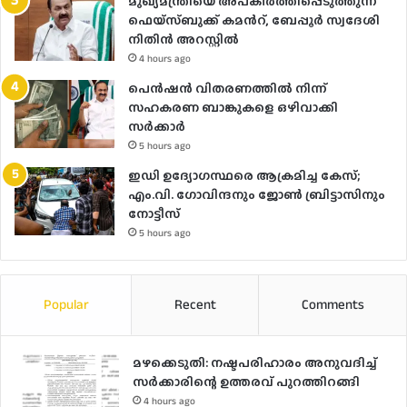
മുഖ്യമന്ത്രിയെ അപകീർത്തിപ്പെടുത്തുന്ന
ഫെയ്സ്ബുക്ക് കമന്‍റ്, ബേപ്പൂർ സ്വദേശി
നിതിൻ അറസ്റ്റിൽ
4 hours ago
പെൻഷൻ വിതരണത്തിൽ നിന്ന്
സഹകരണ ബാങ്കുകളെ ഒഴിവാക്കി
സർക്കാർ
5 hours ago
ഇഡി ഉദ്യോഗസ്ഥരെ ആക്രമിച്ച കേസ്;
എം.വി. ഗോവിന്ദനും ജോൺ ബ്രിട്ടാസിനും
നോട്ടീസ്
5 hours ago
Popular
Recent
Comments
മഴക്കെടുതി: നഷ്ടപരിഹാരം അനുവദിച്ച്
സർക്കാരിന്റെ ഉത്തരവ് പുറത്തിറങ്ങി
4 hours ago