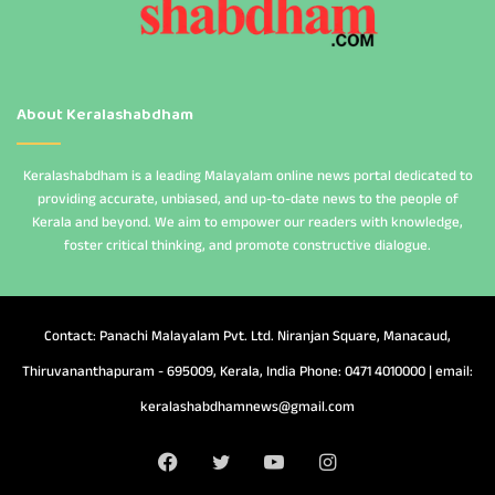
About Keralashabdham
Keralashabdham is a leading Malayalam online news portal dedicated to
providing accurate, unbiased, and up-to-date news to the people of
Kerala and beyond. We aim to empower our readers with knowledge,
foster critical thinking, and promote constructive dialogue.
Contact: Panachi Malayalam Pvt. Ltd. Niranjan Square, Manacaud,
Thiruvananthapuram - 695009, Kerala, India Phone: 0471 4010000 | email:
keralashabdhamnews@gmail.com
Facebook
Twitter
YouTube
Instagram