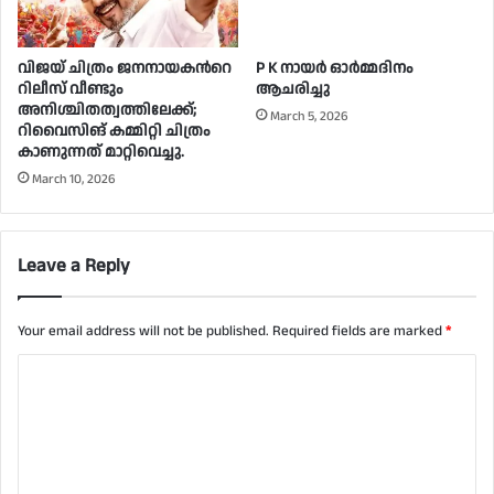
വിജയ് ചിത്രം ജനനായകന്‍റെ
P K നായർ ഓർമ്മദിനം
റിലീസ് വീണ്ടും
ആചരിച്ചു
അനിശ്ചിതത്വത്തിലേക്ക്;
March 5, 2026
റിവൈസിങ് കമ്മിറ്റി ചിത്രം
കാണുന്നത് മാറ്റിവെച്ചു.
March 10, 2026
Leave a Reply
Your email address will not be published.
Required fields are marked
*
C
o
m
m