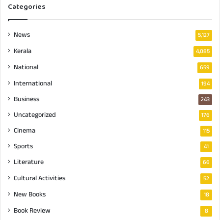
Categories
News
5,127
Kerala
4,085
National
659
International
194
Business
243
Uncategorized
176
Cinema
115
Sports
41
Literature
66
Cultural Activities
52
New Books
18
Book Review
8