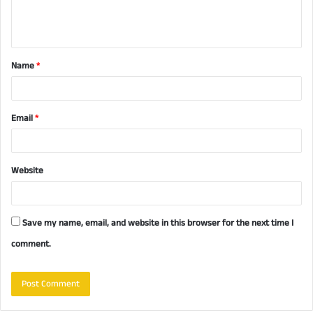
e
n
t
Name
*
*
Email
*
Website
Save my name, email, and website in this browser for the next time I
comment.