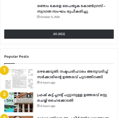
രണ്ടാം കേരള പൈതൃക കോൺഗ്രസ് –
സ്വാഗത സംഘം രൂപീകരിച്ചു.
October 5, 2025
All (452)
Popular Posts
മഴക്കെടുതി: നഷ്ടപരിഹാരം അനുവദിച്ച്
സർക്കാരിന്റെ ഉത്തരവ് പുറത്തിറങ്ങി
4 hours ago
ഫ്രഷ് കട്ട് പ്ലാന്റ് പൂട്ടാനുള്ള ഉത്തരവ് സ്റ്റേ
ചെയ്ത് ഹൈക്കോടതി
4 hours ago