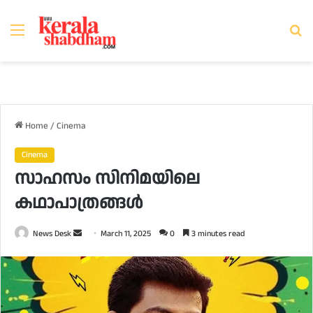
Menu
Se
fo
Home
/
Cinema
Cinema
സാഹസം സിനിമയിലെ
കഥാപാത്രങ്ങൾ
Send
News Desk
March 11, 2025
0
3 minutes read
an
email