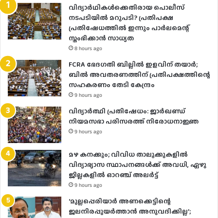
വിദ്യാര്‍ഥികള്‍ക്കെതിരായ പൊലീസ്
നടപടിയില്‍ മറുപടി? പ്രതിപക്ഷ
പ്രതിഷേധത്തില്‍ ഇന്നും പാര്‍ലമെന്റ്
സ്തംഭിക്കാന്‍ സാധ്യത
8 hours ago
FCRA ഭേദഗതി ബില്ലിൽ ഇളവിന് തയാർ;
ബിൽ അവതരണത്തിന് പ്രതിപക്ഷത്തിന്റെ
സഹകരണം തേടി കേന്ദ്രം
9 hours ago
വിദ്യാർത്ഥി പ്രതിഷേധം: ജാർഖണ്ഡ്
നിയമസഭാ പരിസരത്ത് നിരോധനാജ്ഞ
9 hours ago
മഴ കനക്കും; വിവിധ താലൂക്കുകളില്‍
വിദ്യാഭ്യാസ സ്ഥാപനങ്ങള്‍ക്ക് അവധി, ഏഴു
ജില്ലകളില്‍ ഓറഞ്ച് അലർ‌ട്ട്
9 hours ago
‘മുല്ലപ്പെരിയാർ അണക്കെട്ടിന്റെ
ജലനിരപ്പുയർത്താൻ അനുവദിക്കില്ല’;