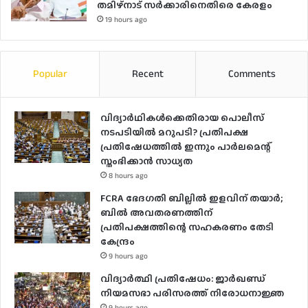
തമിഴ്‌നാട് സർക്കാരിനെതിരെ കേരളം
19 hours ago
Popular
Recent
Comments
വിദ്യാര്‍ഥികള്‍ക്കെതിരായ പൊലീസ്
നടപടിയില്‍ മറുപടി? പ്രതിപക്ഷ
പ്രതിഷേധത്തില്‍ ഇന്നും പാര്‍ലമെന്റ്
സ്തംഭിക്കാന്‍ സാധ്യത
8 hours ago
FCRA ഭേദഗതി ബില്ലിൽ ഇളവിന് തയാർ;
ബിൽ അവതരണത്തിന്
പ്രതിപക്ഷത്തിന്റെ സഹകരണം തേടി
കേന്ദ്രം
9 hours ago
വിദ്യാർത്ഥി പ്രതിഷേധം: ജാർഖണ്ഡ്
നിയമസഭാ പരിസരത്ത് നിരോധനാജ്ഞ
9 hours ago