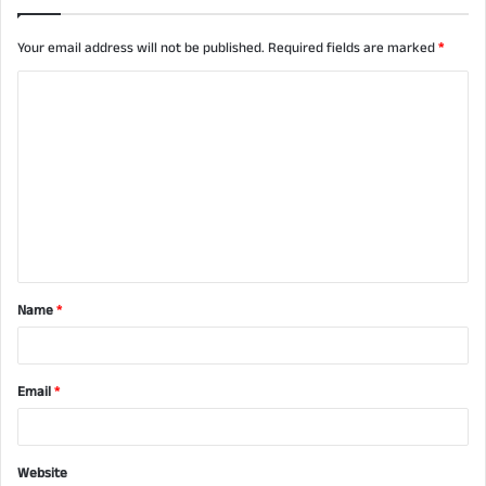
Your email address will not be published.
Required fields are marked
*
C
o
m
m
e
n
t
Name
*
*
Email
*
Website