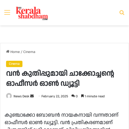
Menu
Se
fo
Home
/
Cinema
Cinema
വൻ കുതിപ്പുമായി ചാക്കോച്ചന്റെ
ഓഫീസര്‍ ഓണ്‍ ഡ്യൂട്ടി
Send
News Desk
February 22, 2025
0
1 minute read
an
email
കുഞ്ചാക്കോ ബോബൻ നായകനായി വന്നതാണ്
ഓഫീസര്‍ ഓണ്‍ ഡ്യൂട്ടി. വൻ പ്രതികരണമാണ്