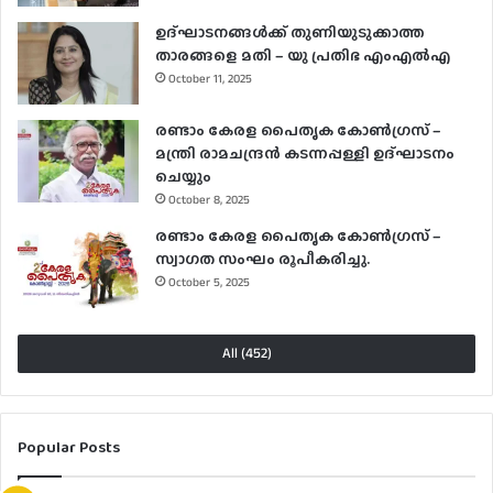
ഉദ്ഘാടനങ്ങള്‍ക്ക് തുണിയുടുക്കാത്ത
താരങ്ങളെ മതി – യു പ്രതിഭ എംഎല്‍എ
October 11, 2025
രണ്ടാം കേരള പൈതൃക കോൺഗ്രസ് –
മന്ത്രി രാമചന്ദ്രൻ കടന്നപ്പള്ളി ഉദ്ഘാടനം
ചെയ്യും
October 8, 2025
രണ്ടാം കേരള പൈതൃക കോൺഗ്രസ് –
സ്വാഗത സംഘം രൂപീകരിച്ചു.
October 5, 2025
All (452)
Popular Posts