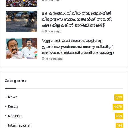
മഴ കനക്കും; വിവിധ താലൂക്കുകളില്‍
വിദ്യാഭ്യാസ സ്ഥാപനങ്ങള്‍ക്ക് അവധി,
ഏഴു ജില്ലകളില്‍ ഓറഞ്ച് അലർ‌ട്ട്
9 hours ago
‘മുല്ലപ്പെരിയാർ അണക്കെട്ടിന്റെ
ജലനിരപ്പുയർത്താൻ അനുവദിക്കില്ല’;
തമിഴ്‌നാട് സർക്കാരിനെതിരെ കേരളം
19 hours ago
Categories
News
5,121
Kerala
4,079
National
659
International
194