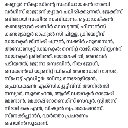
കണ്ണൂർ സ്‌ക്വാഡിന്റെ സംവിധായകൻ റോബി
വർഗീസ് രാജാണ് ക്യാമറ ചലിപ്പിക്കുന്നത്. ജേക്ക്‍സ്
ബിജോയ് സംഗീത സംവിധാനം. പ്രൊഡക്‌ഷൻ
കൺട്രോളർ ഷബീർ മലവട്ടത്ത്, ഫിനാൻസ്
കൺട്രോളർ രാഹുൽ സി പിള്ള. ക്രിയേറ്റീവ്
ഡയറക്ടർ ജിനീഷ് ചന്ദ്രൻ, സക്കീർ ഹുസൈൻ,
അസോസ്യേറ്റ് ഡയറക്ടർ: റെനിറ്റ് രാജ്, അസിസ്റ്റന്‍റ്
ഡയറക്ടർ ശ്രീജിത്ത്, യോഗേഷ് ജി, അൻവർ
പടിയത്ത്, ജോനാ സെബിൻ, റിയ ജോഗി,
സെക്കൻഡ് യൂണിറ്റ് ഡിഒപി അൻസാരി നാസർ,
സ്പോട്ട് എഡിറ്റർ: ബിനു നെപ്പോളിയൻ,
പ്രൊഡക്ഷൻ എക്സിക്യൂട്ടീവ്സ്: അനിൽ ജി
നമ്പ്യാർ, സുഹൈൽ, ആർട് ഡയറക്ടർ രാജേഷ്
മേനോൻ, മേക്കപ്പ് റോണെക്സ് സേവ്യർ, സ്റ്റിൽസ്
നിദാദ് കെ എൻ, വിഷ്വൽ പ്രൊമോഷൻസ്:
സ്നേക്ക്പ്ലാന്‍റ്, വാർത്താ പ്രചരണം
ഹെയിൻസുമാണ്.