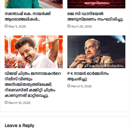
സന്തോഷ് കെ. നായർക്ക്
ജെ സി ഡാനിയേൽ
ആദരാഞ്ജലികൾ…
അനുസ്മരണം സംഘടിപ്പിച്ചു.
May 5, 2026
April 28, 2026
വിജയ് ചിത്രം ജനനായകന്‍റെ
P K നായർ ഓർമ്മദിനം
റിലീസ് വീണ്ടും
ആചരിച്ചു
അനിശ്ചിതത്വത്തിലേക്ക്;
March 5, 2026
റിവൈസിങ് കമ്മിറ്റി ചിത്രം
കാണുന്നത് മാറ്റിവെച്ചു.
March 10, 2026
Leave a Reply