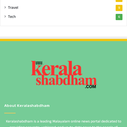
Travel
9
Tech
6
About Keralashabdham
Keralashabdham is a leading Malayalam online news portal dedicated to