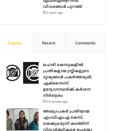
എഫ്ഐആറിലെ
വിവരങ്ങൾ പുറത്ത്
2 hours ago
Popular
Recent
Comments
ലഹരി കേസുകളിൽ
പ്രതികളായ സ്ത്രീകളുടെ
ദൃശ്യങ്ങൾ പകർത്തരുത്;
എക്‌സൈസ്
ഉദ്യോഗസ്ഥർക്ക് കർശന
നിർദ്ദേശം
53 minutes ago
അദ്ധ്യാപകർ പ്രതിയായ
എംഡിഎംഎ കേസ്;
മയക്കുമരുന്ന് കടത്തിന്
വിദ്യാർത്ഥികളെ ഉപയോ​