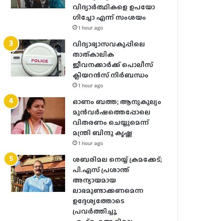
വിദ്യാർത്ഥികളെ ഉപയോ​
ഗിച്ചോ എന്ന് സംശയം
1 hour ago
വിദ്യാഭ്യാസവകുപ്പിലെ
താത്കാലിക
ജീവനക്കാർക്ക് പൊലീസ്
ക്ലിയറൻസ് നിർബന്ധം
1 hour ago
ഓണം ബത്ത; ആനുകൂല്യം
മുൻവർഷത്തെപ്പോലെ
വിതരണം ചെയ്യുമെന്ന്
മന്ത്രി ബിന്ദു കൃഷ്ണ
1 hour ago
ശബരിമല നെയ്യ് ക്രമക്കേട്;
പി.എസ് പ്രശാന്ത്
അന്യായമായ
ലാഭമുണ്ടാക്കണമെന്ന
ഉദ്ദേശ്യത്തോടെ
പ്രവർത്തിച്ചു,