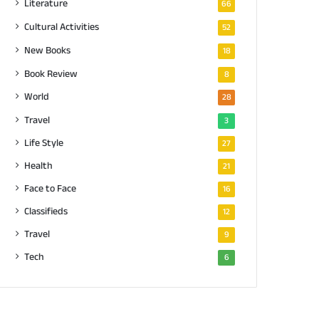
Literature
66
Cultural Activities
52
New Books
18
Book Review
8
World
28
Travel
3
Life Style
27
Health
21
Face to Face
16
Classifieds
12
Travel
9
Tech
6