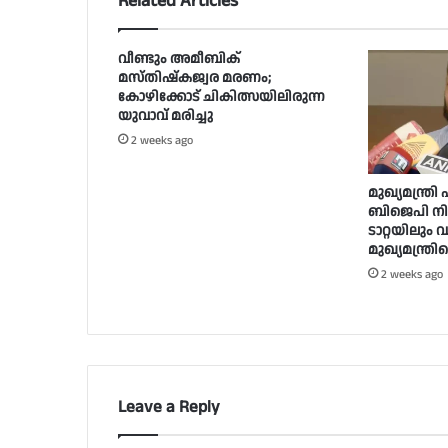
Related Articles
വീണ്ടും അമീബിക്
മസ്തിഷ്‌കജ്വര മരണം;
കോഴിക്കോട് ചികിത്സയിലിരുന്ന
യുവാവ് മരിച്ചു
2 weeks ago
മുഖ്യമന്ത്ര
ബിജെപി നില
ടാറ്റയിലും
മുഖ്യമന്ത്
2 weeks ago
Leave a Reply