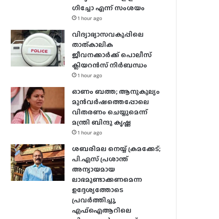
ഗിച്ചോ എന്ന് സംശയം
1 hour ago
വിദ്യാഭ്യാസവകുപ്പിലെ
താത്കാലിക
ജീവനക്കാർക്ക് പൊലീസ്
ക്ലിയറൻസ് നിർബന്ധം
1 hour ago
ഓണം ബത്ത; ആനുകൂല്യം
മുൻവർഷത്തെപ്പോലെ
വിതരണം ചെയ്യുമെന്ന്
മന്ത്രി ബിന്ദു കൃഷ്ണ
1 hour ago
ശബരിമല നെയ്യ് ക്രമക്കേട്;
പി.എസ് പ്രശാന്ത്
അന്യായമായ
ലാഭമുണ്ടാക്കണമെന്ന
ഉദ്ദേശ്യത്തോടെ
പ്രവർത്തിച്ചു,
എഫ്ഐആറിലെ