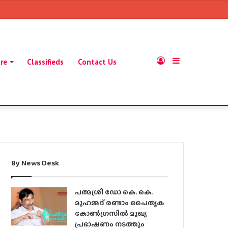
Log
Sidebar
ure
Classifieds
Contact Us
In
By News Desk
പത്മശ്രീ ഡോ കെ. കെ.
മുഹമ്മദ് രണ്ടാം പൈതൃക
കോൺഗ്രസിൽ മുഖ്യ
പ്രഭാഷണം നടത്തും