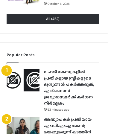
October 5, 2025
All (452)
Popular Posts
ലഹരി കേസുകളിൽ
പ്രതികളായ സ്ത്രീകളുടെ
ദൃശ്യങ്ങൾ പകർത്തരുത്;
എക്‌സൈസ്
ഉദ്യോഗസ്ഥർക്ക് കർശന
നിർദ്ദേശം
53 minutes ago
അദ്ധ്യാപകർ പ്രതിയായ
എംഡിഎംഎ കേസ്;
മയക്കുമരുന്ന് കടത്തിന്