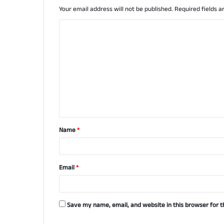
Your email address will not be published.
Required fields 
C
o
m
m
e
n
t
Name
*
*
Email
*
Save my name, email, and website in this browser for 