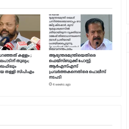
ി പറഞ്ഞത് കള്ളം ;
ആഭ്യന്തരമന്ത്രിയെതിരെ
പാടിന് തുല്യം;
ഫെയ്‌സ്ബുക്ക് പോസ്റ്റ്;
 വഖഫിലും
ആർഎസ്എസ്
രിയെ തള്ളി സിപിഎം
പ്രവർത്തകനെതിരെ പൊലീസ്
നടപടി
4 weeks ago