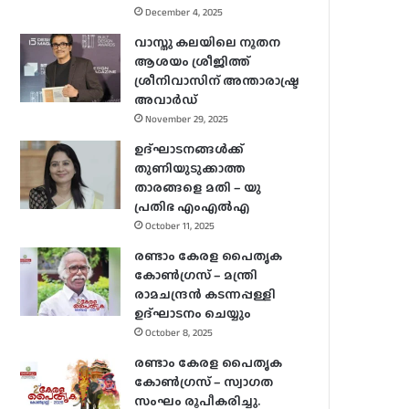
December 4, 2025
വാസ്തു കലയിലെ നൂതന
ആശയം ശ്രീജിത്ത്
ശ്രീനിവാസിന് അന്താരാഷ്ട്ര
അവാർഡ്
November 29, 2025
ഉദ്ഘാടനങ്ങള്‍ക്ക്
തുണിയുടുക്കാത്ത
താരങ്ങളെ മതി – യു
പ്രതിഭ എംഎല്‍എ
October 11, 2025
രണ്ടാം കേരള പൈതൃക
കോൺഗ്രസ് – മന്ത്രി
രാമചന്ദ്രൻ കടന്നപ്പള്ളി
ഉദ്ഘാടനം ചെയ്യും
October 8, 2025
രണ്ടാം കേരള പൈതൃക
കോൺഗ്രസ് – സ്വാഗത
സംഘം രൂപീകരിച്ചു.