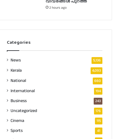
വിവരങ്ങൾ പുറത്ത്
2 hours ago
Categories
News
5,136
Kerala
4,093
National
660
International
194
Business
243
Uncategorized
176
Cinema
115
Sports
41