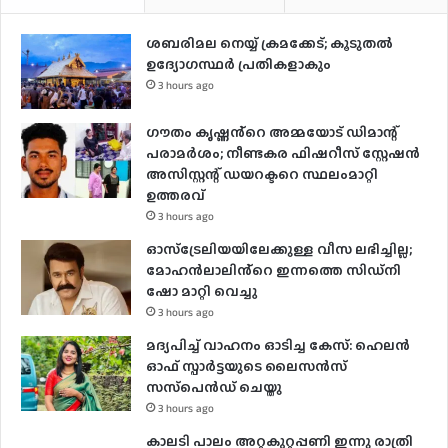
ശബരിമല നെയ്യ് ക്രമക്കേട്; കൂടുതൽ
ഉദ്യോഗസ്ഥർ പ്രതികളാകും
3 hours ago
ഗൗതം കൃഷ്ണൻ്റെ അമ്മയോട് ഡിമാന്റ്
പരാമർ‌ശം; നീണ്ടകര ഫിഷറീസ് സ്റ്റേഷൻ
അസിസ്റ്റന്റ് ഡയറക്ടറെ സ്ഥലംമാറ്റി
ഉത്തരവ്
3 hours ago
ഓസ്‌ട്രേലിയയിലേക്കുള്ള വീസ ലഭിച്ചില്ല;
മോഹൻലാലിൻ്റെ ഇന്നത്തെ സിഡ്നി
ഷോ മാറ്റി വെച്ചു
3 hours ago
മദ്യപിച്ച് വാഹനം ഓടിച്ച കേസ്: ഹെലന്‍
ഓഫ് സ്പാര്‍ട്ടയുടെ ലൈസന്‍സ്
സസ്‌പെന്‍ഡ് ചെയ്തു
3 hours ago
കാലടി പാലം അറ്റകുറ്റപ്പണി ഇന്നു രാത്രി