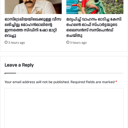
ഓസ്‌ട്രേലിയയിലേക്കുള്ള വീസ
മദ്യപിച്ച് വാഹനം ഓടിച്ച കേസ്:
ലഭിച്ചില്ല; മോഹൻലാലിൻ്റെ
ഹെലന്‍ ഓഫ് സ്പാര്‍ട്ടയുടെ
ഇന്നത്തെ സിഡ്നി ഷോ മാറ്റി
ലൈസന്‍സ് സസ്‌പെന്‍ഡ്
വെച്ചു
ചെയ്തു
3 hours ago
3 hours ago
Leave a Reply
Your email address will not be published.
Required fields are marked
*
C
o
m
m
e