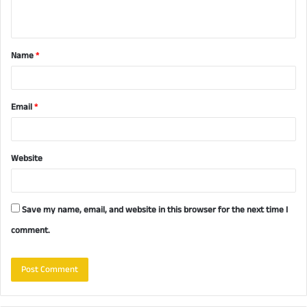
n
t
Name
*
*
Email
*
Website
Save my name, email, and website in this browser for the next time I
comment.