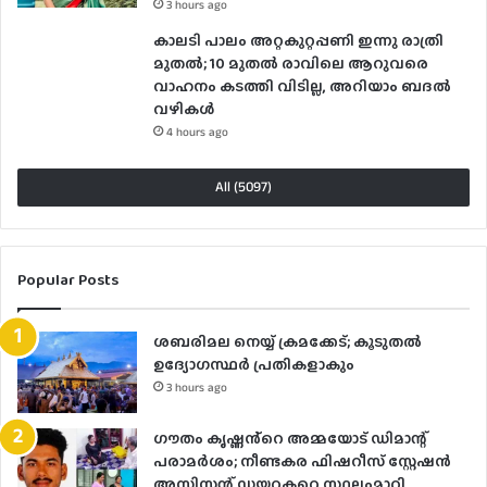
3 hours ago
കാലടി പാലം അറ്റകുറ്റപ്പണി ഇന്നു രാത്രി
മുതല്‍; 10 മുതല്‍ രാവിലെ ആറുവരെ
വാഹനം കടത്തി വിടില്ല, അറിയാം ബദൽ
വഴികൾ
4 hours ago
All (5097)
Popular Posts
ശബരിമല നെയ്യ് ക്രമക്കേട്; കൂടുതൽ
ഉദ്യോഗസ്ഥർ പ്രതികളാകും
3 hours ago
ഗൗതം കൃഷ്ണൻ്റെ അമ്മയോട് ഡിമാന്റ്
പരാമർ‌ശം; നീണ്ടകര ഫിഷറീസ് സ്റ്റേഷൻ
അസിസ്റ്റന്റ് ഡയറക്ടറെ സ്ഥലംമാറ്റി