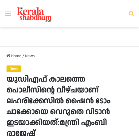
Menu
Se
fo
Home
/
News
News
യുഡിഎഫ് കാലത്തെ
പൊലീസിൻ്റെ വീഴ്ചയാണ്
ലഹരിക്കേസിൽ ഷൈൻ ടോം
ചാക്കോയെ വെറുതെ വിടാൻ
ഇടയാക്കിയത്:മന്ത്രി എംബി
രാജേഷ്