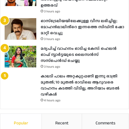
ഉത്തരവ്
3 hours ago
ഓസ്‌ട്രേലിയയിലേക്കുള്ള വീസ ലഭിച്ചില്ല;
മോഹൻലാലിൻ്റെ ഇന്നത്തെ സിഡ്നി ഷോ
മാറ്റി വെച്ചു
3 hours ago
മദ്യപിച്ച് വാഹനം ഓടിച്ച കേസ്: ഹെലന്‍
ഓഫ് സ്പാര്‍ട്ടയുടെ ലൈസന്‍സ്
സസ്‌പെന്‍ഡ് ചെയ്തു
3 hours ago
കാലടി പാലം അറ്റകുറ്റപ്പണി ഇന്നു രാത്രി
മുതല്‍; 10 മുതല്‍ രാവിലെ ആറുവരെ
വാഹനം കടത്തി വിടില്ല, അറിയാം ബദൽ
വഴികൾ
4 hours ago
Popular
Recent
Comments