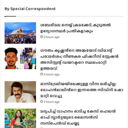
By Special Correspondent
ശബരിമല നെയ്യ് ക്രമക്കേട്; കൂടുതൽ
ഉദ്യോഗസ്ഥർ പ്രതികളാകും
3 hours ago
ഗൗതം കൃഷ്ണൻ്റെ അമ്മയോട് ഡിമാന്റ്
പരാമർ‌ശം; നീണ്ടകര ഫിഷറീസ് സ്റ്റേഷൻ
അസിസ്റ്റന്റ് ഡയറക്ടറെ സ്ഥലംമാറ്റി
ഉത്തരവ്
3 hours ago
ഓസ്‌ട്രേലിയയിലേക്കുള്ള വീസ ലഭിച്ചില്ല;
മോഹൻലാലിൻ്റെ ഇന്നത്തെ സിഡ്നി ഷോ
മാറ്റി വെച്ചു
3 hours ago
മദ്യപിച്ച് വാഹനം ഓടിച്ച കേസ്: ഹെലന്‍
ഓഫ് സ്പാര്‍ട്ടയുടെ ലൈസന്‍സ്
സസ്‌പെന്‍ഡ് ചെയ്തു