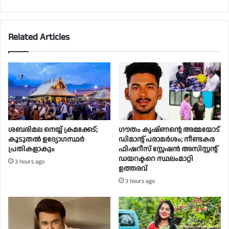
Related Articles
ശബരിമല നെയ്യ് ക്രമക്കേട്;
ഗൗതം കൃഷ്ണൻ്റെ അമ്മയോട്
കൂടുതൽ ഉദ്യോഗസ്ഥർ
ഡിമാന്റ് പരാമർ‌ശം; നീണ്ടകര
പ്രതികളാകും
ഫിഷറീസ് സ്റ്റേഷൻ അസിസ്റ്റന്റ്
ഡയറക്ടറെ സ്ഥലംമാറ്റി
3 hours ago
ഉത്തരവ്
3 hours ago