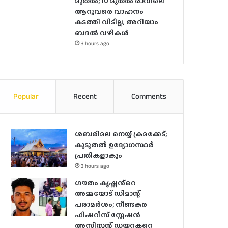
മുതല്‍; 10 മുതല്‍ രാവിലെ
ആറുവരെ വാഹനം
കടത്തി വിടില്ല, അറിയാം
ബദൽ വഴികൾ
3 hours ago
Popular
Recent
Comments
ശബരിമല നെയ്യ് ക്രമക്കേട്;
കൂടുതൽ ഉദ്യോഗസ്ഥർ
പ്രതികളാകും
3 hours ago
ഗൗതം കൃഷ്ണൻ്റെ
അമ്മയോട് ഡിമാന്റ്
പരാമർ‌ശം; നീണ്ടകര
ഫിഷറീസ് സ്റ്റേഷൻ
അസിസ്റ്റന്റ് ഡയറക്ടറെ