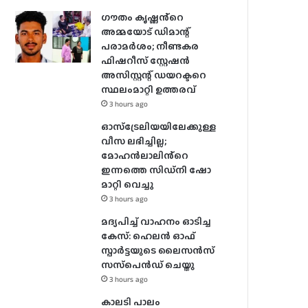
ഗൗതം കൃഷ്ണൻ്റെ
അമ്മയോട് ഡിമാന്റ്
പരാമർ‌ശം; നീണ്ടകര
ഫിഷറീസ് സ്റ്റേഷൻ
അസിസ്റ്റന്റ് ഡയറക്ടറെ
സ്ഥലംമാറ്റി ഉത്തരവ്
3 hours ago
ഓസ്‌ട്രേലിയയിലേക്കുള്ള
വീസ ലഭിച്ചില്ല;
മോഹൻലാലിൻ്റെ
ഇന്നത്തെ സിഡ്നി ഷോ
മാറ്റി വെച്ചു
3 hours ago
മദ്യപിച്ച് വാഹനം ഓടിച്ച
കേസ്: ഹെലന്‍ ഓഫ്
സ്പാര്‍ട്ടയുടെ ലൈസന്‍സ്
സസ്‌പെന്‍ഡ് ചെയ്തു
3 hours ago
കാലടി പാലം