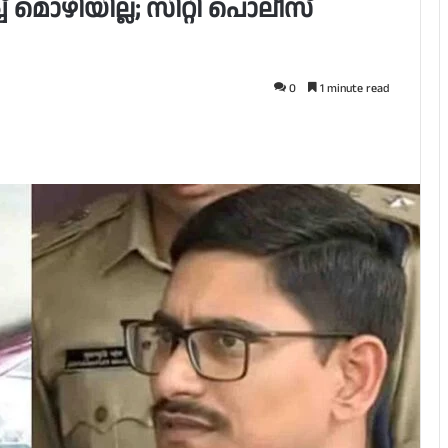
 മൊഴിയില്ല; സിറ്റി പൊലീസ്
0
1 minute read