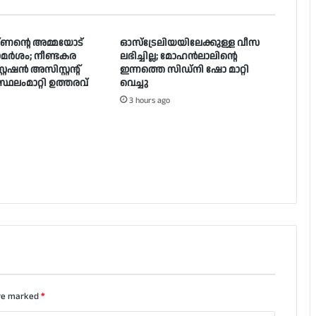
ണൻ്റെ അമ്മയോട്
ഓസ്‌ട്രേലിയയിലേക്കുള്ള വീസ
ാമർ‌ശം; നീണ്ടകര
ലഭിച്ചില്ല; മോഹൻലാലിൻ്റെ
റേഷൻ അസിസ്റ്റന്റ്
ഇന്നത്തെ സിഡ്നി ഷോ മാറ്റി
്ഥലംമാറ്റി ഉത്തരവ്
വെച്ചു
3 hours ago
are marked
*