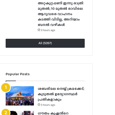
അറ്റകുറ്റപ്പണി ഇന്നു രാത്രി
മുതല്‍; 10 മുതല്‍ രാവിലെ
ആറുവരെ വാഹനം
കടത്തി വിടില്ല, അറിയാം
ബദൽ വഴികൾ
3 hours ago
All (5097)
Popular Posts
ശബരിമല നെയ്യ് ക്രമക്കേട്;
കൂടുതൽ ഉദ്യോഗസ്ഥർ
പ്രതികളാകും
3 hours ago
ഗൗതം കൃഷ്ണൻ്റെ