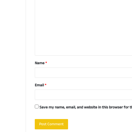
C
o
m
m
e
n
t
Name
*
*
Email
*
Save my name, email, and website in this browser for 