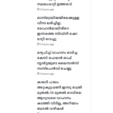
സ്ഥലംമാറ്റി ഉത്തരവ്
3 hours ago
ഓസ്‌ട്രേലിയയിലേക്കുള്ള
വീസ ലഭിച്ചില്ല;
മോഹൻലാലിൻ്റെ
ഇന്നത്തെ സിഡ്നി ഷോ
മാറ്റി വെച്ചു
3 hours ago
മദ്യപിച്ച് വാഹനം ഓടിച്ച
കേസ്: ഹെലന്‍ ഓഫ്
സ്പാര്‍ട്ടയുടെ ലൈസന്‍സ്
സസ്‌പെന്‍ഡ് ചെയ്തു
3 hours ago
കാലടി പാലം
അറ്റകുറ്റപ്പണി ഇന്നു രാത്രി
മുതല്‍; 10 മുതല്‍ രാവിലെ
ആറുവരെ വാഹനം
കടത്തി വിടില്ല, അറിയാം
ബദൽ വഴികൾ