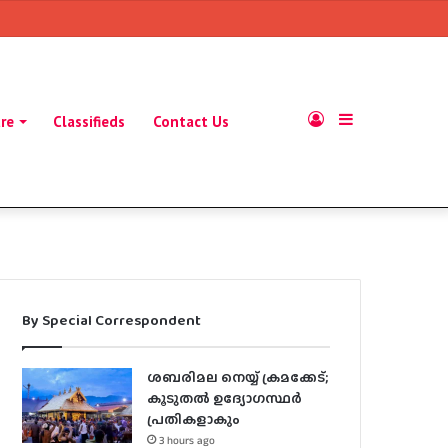
Log
Sidebar
ure
Classifieds
Contact Us
In
By Special Correspondent
ശബരിമല നെയ്യ് ക്രമക്കേട്;
കൂടുതൽ ഉദ്യോഗസ്ഥർ
പ്രതികളാകും
3 hours ago