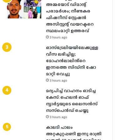
അമ്മയോട് ഡിമാന്റ്
പരാമർ‌ശം; നീണ്ടകര
ഫിഷറീസ് സ്റ്റേഷൻ
അസിസ്റ്റന്റ് ഡയറക്ടറെ
സ്ഥലംമാറ്റി ഉത്തരവ്
3 hours ago
ഓസ്‌ട്രേലിയയിലേക്കുള്ള
വീസ ലഭിച്ചില്ല;
മോഹൻലാലിൻ്റെ
ഇന്നത്തെ സിഡ്നി ഷോ
മാറ്റി വെച്ചു
3 hours ago
മദ്യപിച്ച് വാഹനം ഓടിച്ച
കേസ്: ഹെലന്‍ ഓഫ്
സ്പാര്‍ട്ടയുടെ ലൈസന്‍സ്
സസ്‌പെന്‍ഡ് ചെയ്തു
3 hours ago
കാലടി പാലം
അറ്റകുറ്റപ്പണി ഇന്നു രാത്രി