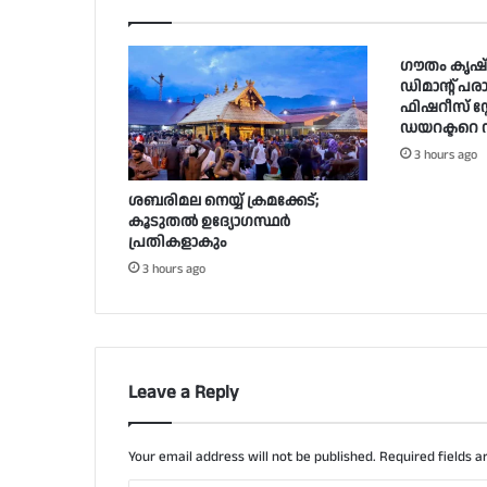
ഗൗതം കൃഷ്
ഡിമാന്റ് പര
ഫിഷറീസ് സ്റ്
ഡയറക്ടറെ സ
3 hours ago
ശബരിമല നെയ്യ് ക്രമക്കേട്;
കൂടുതൽ ഉദ്യോഗസ്ഥർ
പ്രതികളാകും
3 hours ago
Leave a Reply
Your email address will not be published.
Required fields 