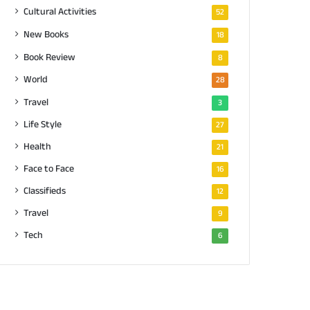
Cultural Activities
52
New Books
18
Book Review
8
World
28
Travel
3
Life Style
27
Health
21
Face to Face
16
Classifieds
12
Travel
9
Tech
6