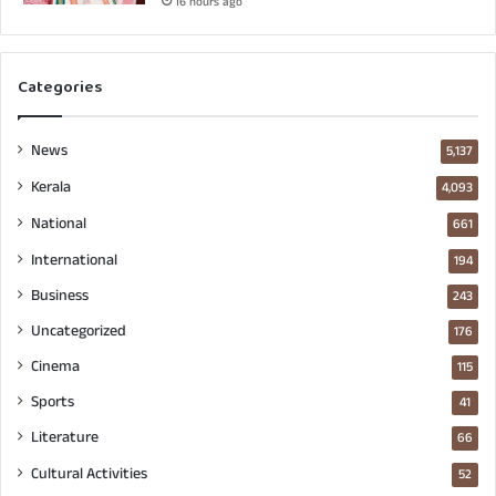
16 hours ago
Categories
News
5,137
Kerala
4,093
National
661
International
194
Business
243
Uncategorized
176
Cinema
115
Sports
41
Literature
66
Cultural Activities
52