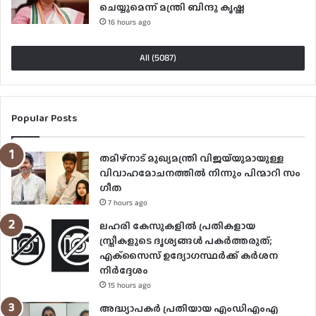
ചെയ്യുമെന്ന് മന്ത്രി ബിന്ദു കൃഷ്ണ
16 hours ago
All (5087)
Popular Posts
തമിഴ്നാട് മുഖ്യമന്ത്രി വിജയ്‌യുമായുള്ള
വിവാഹമോചനത്തിൽ നിന്നും പിന്മാറി സം​
ഗീത
7 hours ago
ലഹരി കേസുകളിൽ പ്രതികളായ
സ്ത്രീകളുടെ ദൃശ്യങ്ങൾ പകർത്തരുത്;
എക്‌സൈസ് ഉദ്യോഗസ്ഥർക്ക് കർശന
നിർദ്ദേശം
15 hours ago
അദ്ധ്യാപകർ പ്രതിയായ എംഡിഎംഎ