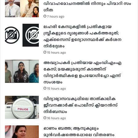
വിവാഹമോചനത്തിൽ നിന്നും പിന്മാറി സം​
ഗീത
7 hours ago
ലഹരി കേസുകളിൽ പ്രതികളായ
സ്ത്രീകളുടെ ദൃശ്യങ്ങൾ പകർത്തരുത്;
എക്‌സൈസ് ഉദ്യോഗസ്ഥർക്ക് കർശന
നിർദ്ദേശം
15 hours ago
അദ്ധ്യാപകർ പ്രതിയായ എംഡിഎംഎ
കേസ്; മയക്കുമരുന്ന് കടത്തിന്
വിദ്യാർത്ഥികളെ ഉപയോ​ഗിച്ചോ എന്ന്
സംശയം
15 hours ago
വിദ്യാഭ്യാസവകുപ്പിലെ താത്കാലിക
ജീവനക്കാർക്ക് പൊലീസ് ക്ലിയറൻസ്
നിർബന്ധം
16 hours ago
ഓണം ബത്ത; ആനുകൂല്യം
മുൻവർഷത്തെപ്പോലെ വിതരണം