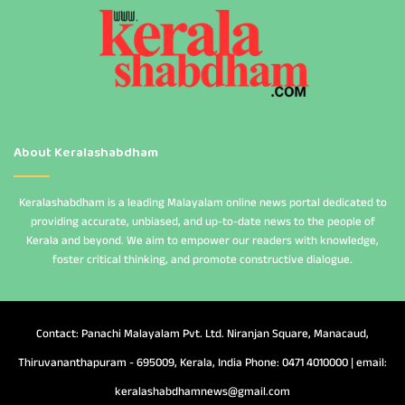
About Keralashabdham
Keralashabdham is a leading Malayalam online news portal dedicated to
providing accurate, unbiased, and up-to-date news to the people of
Kerala and beyond. We aim to empower our readers with knowledge,
foster critical thinking, and promote constructive dialogue.
Contact: Panachi Malayalam Pvt. Ltd. Niranjan Square, Manacaud,
Thiruvananthapuram - 695009, Kerala, India Phone: 0471 4010000 | email:
keralashabdhamnews@gmail.com