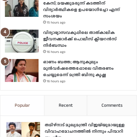
കേസ്; മയക്കുമരുന്ന് കടത്തിന്
വിദ്യാർത്ഥികളെ ഉപയോ​ഗിച്ചോ എന്ന്
സംശയം
15 hours ago
വിദ്യാഭ്യാസവകുപ്പിലെ താത്കാലിക
ജീവനക്കാർക്ക് പൊലീസ് ക്ലിയറൻസ്
നിർബന്ധം
16 hours ago
ഓണം ബത്ത; ആനുകൂല്യം
മുൻവർഷത്തെപ്പോലെ വിതരണം
ചെയ്യുമെന്ന് മന്ത്രി ബിന്ദു കൃഷ്ണ
16 hours ago
Popular
Recent
Comments
തമിഴ്നാട് മുഖ്യമന്ത്രി വിജയ്‌യുമായുള്ള
വിവാഹമോചനത്തിൽ നിന്നും പിന്മാറി