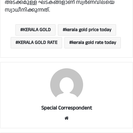
അടക്കമുള്ള ഘടകങ്ങളാണ് സ്വര്‍ണവിലയെ
സ്വാധീനിക്കുന്നത്.
KERALA GOLD
kerala gold price today
KERALA GOLD RATE
kerala gold rate today
Special Correspondent
Website