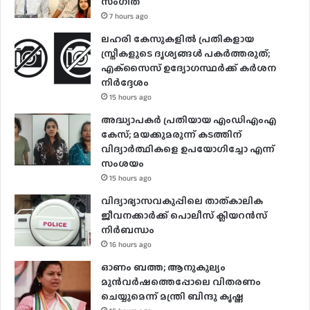
സം​ഗീത
7 hours ago
ലഹരി കേസുകളിൽ പ്രതികളായ
സ്ത്രീകളുടെ ദൃശ്യങ്ങൾ പകർത്തരുത്;
എക്‌സൈസ് ഉദ്യോഗസ്ഥർക്ക് കർശന
നിർദ്ദേശം
15 hours ago
അദ്ധ്യാപകർ പ്രതിയായ എംഡിഎംഎ
കേസ്; മയക്കുമരുന്ന് കടത്തിന്
വിദ്യാർത്ഥികളെ ഉപയോ​ഗിച്ചോ എന്ന്
സംശയം
15 hours ago
വിദ്യാഭ്യാസവകുപ്പിലെ താത്കാലിക
ജീവനക്കാർക്ക് പൊലീസ് ക്ലിയറൻസ്
നിർബന്ധം
16 hours ago
ഓണം ബത്ത; ആനുകൂല്യം
മുൻവർഷത്തെപ്പോലെ വിതരണം
ചെയ്യുമെന്ന് മന്ത്രി ബിന്ദു കൃഷ്ണ