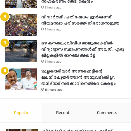
സഹകരണം തേടി കേന്ദ്രം
5 hours ago
വിദ്യാർത്ഥി പ്രതിഷേധം: ജാർഖണ്ഡ്
നിയമസഭാ പരിസരത്ത് നിരോധനാജ്ഞ
5 hours ago
മഴ കനക്കും; വിവിധ താലൂക്കുകളില്‍
വിദ്യാഭ്യാസ സ്ഥാപനങ്ങള്‍ക്ക് അവധി, ഏഴു
ജില്ലകളില്‍ ഓറഞ്ച് അലർ‌ട്ട്
5 hours ago
‘മുല്ലപ്പെരിയാർ അണക്കെട്ടിന്റെ
ജലനിരപ്പുയർത്താൻ അനുവദിക്കില്ല’;
തമിഴ്‌നാട് സർക്കാരിനെതിരെ കേരളം
16 hours ago
Popular
Recent
Comments