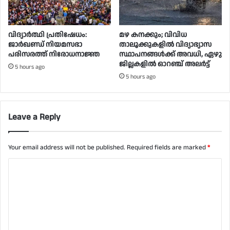
വിദ്യാർത്ഥി പ്രതിഷേധം:
മഴ കനക്കും; വിവിധ
ജാർഖണ്ഡ് നിയമസഭാ
താലൂക്കുകളില്‍ വിദ്യാഭ്യാസ
പരിസരത്ത് നിരോധനാജ്ഞ
സ്ഥാപനങ്ങള്‍ക്ക് അവധി, ഏഴു
ജില്ലകളില്‍ ഓറഞ്ച് അലർ‌ട്ട്
5 hours ago
5 hours ago
Leave a Reply
Your email address will not be published.
Required fields are marked
*
C
o
m
m
e