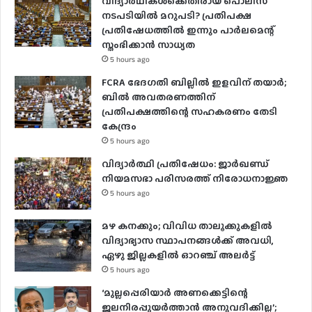
വിദ്യാര്‍ഥികള്‍ക്കെതിരായ പൊലീസ്
നടപടിയില്‍ മറുപടി? പ്രതിപക്ഷ
പ്രതിഷേധത്തില്‍ ഇന്നും പാര്‍ലമെന്റ്
സ്തംഭിക്കാന്‍ സാധ്യത
5 hours ago
FCRA ഭേദഗതി ബില്ലിൽ ഇളവിന് തയാർ;
ബിൽ അവതരണത്തിന്
പ്രതിപക്ഷത്തിന്റെ സഹകരണം തേടി
കേന്ദ്രം
5 hours ago
വിദ്യാർത്ഥി പ്രതിഷേധം: ജാർഖണ്ഡ്
നിയമസഭാ പരിസരത്ത് നിരോധനാജ്ഞ
5 hours ago
മഴ കനക്കും; വിവിധ താലൂക്കുകളില്‍
വിദ്യാഭ്യാസ സ്ഥാപനങ്ങള്‍ക്ക് അവധി,
ഏഴു ജില്ലകളില്‍ ഓറഞ്ച് അലർ‌ട്ട്
5 hours ago
‘മുല്ലപ്പെരിയാർ അണക്കെട്ടിന്റെ
ജലനിരപ്പുയർത്താൻ അനുവദിക്കില്ല’;