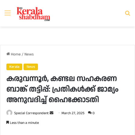
Menu
Se
fo
Home
/
News
Kerala
News
കരുവന്നൂര്‍, കണ്ടല സഹകരണ
ബാങ്ക് തട്ടിപ്പ്: പ്രതികള്‍ക്ക് ജാമ്യം
അനുവദിച്ച് ഹൈക്കോടതി
Send
Special Correspondent
March 27, 2025
0
an
Less than a minute
email