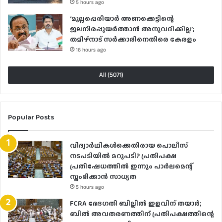
5 hours ago
‘മുല്ലപ്പെരിയാർ അണക്കെട്ടിന്റെ
ജലനിരപ്പുയർത്താൻ അനുവദിക്കില്ല’;
തമിഴ്‌നാട് സർക്കാരിനെതിരെ കേരളം
16 hours ago
All (5071)
Popular Posts
വിദ്യാര്‍ഥികള്‍ക്കെതിരായ പൊലീസ്
നടപടിയില്‍ മറുപടി? പ്രതിപക്ഷ
പ്രതിഷേധത്തില്‍ ഇന്നും പാര്‍ലമെന്റ്
സ്തംഭിക്കാന്‍ സാധ്യത
5 hours ago
FCRA ഭേദഗതി ബില്ലിൽ ഇളവിന് തയാർ;
ബിൽ അവതരണത്തിന് പ്രതിപക്ഷത്തിന്റെ