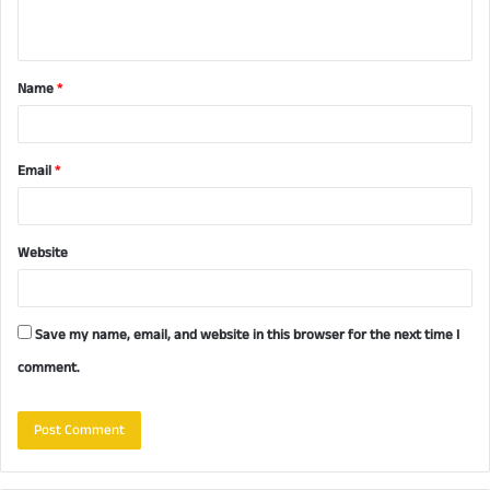
n
t
Name
*
*
Email
*
Website
Save my name, email, and website in this browser for the next time I
comment.