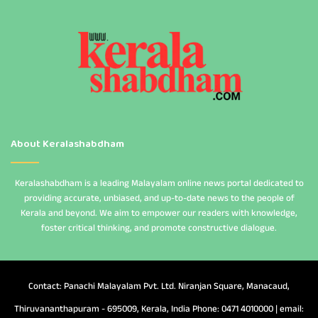
About Keralashabdham
Keralashabdham is a leading Malayalam online news portal dedicated to
providing accurate, unbiased, and up-to-date news to the people of
Kerala and beyond. We aim to empower our readers with knowledge,
foster critical thinking, and promote constructive dialogue.
Contact: Panachi Malayalam Pvt. Ltd. Niranjan Square, Manacaud,
Thiruvananthapuram - 695009, Kerala, India Phone: 0471 4010000 | email: