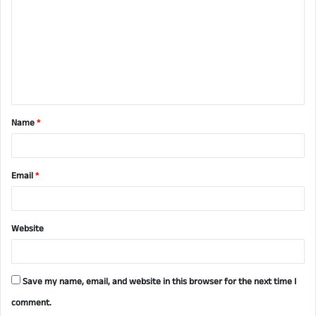
m
m
e
n
t
Name
*
*
Email
*
Website
Save my name, email, and website in this browser for the next time I
comment.