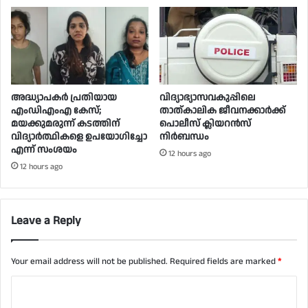
അദ്ധ്യാപകർ പ്രതിയായ
വിദ്യാഭ്യാസവകുപ്പിലെ
എംഡിഎംഎ കേസ്;
താത്കാലിക ജീവനക്കാർക്ക്
മയക്കുമരുന്ന് കടത്തിന്
പൊലീസ് ക്ലിയറൻസ്
വിദ്യാർത്ഥികളെ ഉപയോ​ഗിച്ചോ
നിർബന്ധം
എന്ന് സംശയം
12 hours ago
12 hours ago
Leave a Reply
Your email address will not be published.
Required fields are marked
*
C
o