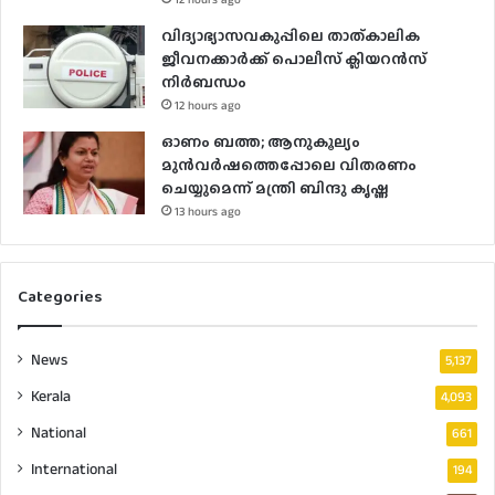
വിദ്യാഭ്യാസവകുപ്പിലെ താത്കാലിക
ജീവനക്കാർക്ക് പൊലീസ് ക്ലിയറൻസ്
നിർബന്ധം
12 hours ago
ഓണം ബത്ത; ആനുകൂല്യം
മുൻവർഷത്തെപ്പോലെ വിതരണം
ചെയ്യുമെന്ന് മന്ത്രി ബിന്ദു കൃഷ്ണ
13 hours ago
Categories
News
5,137
Kerala
4,093
National
661
International
194