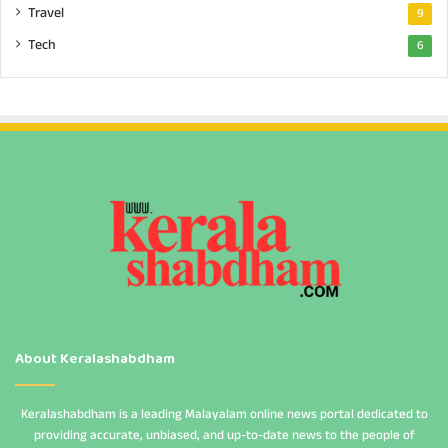
Travel
9
Tech
6
About Keralashabdham
Keralashabdham is a leading Malayalam online news portal dedicated to
providing accurate, unbiased, and up-to-date news to the people of