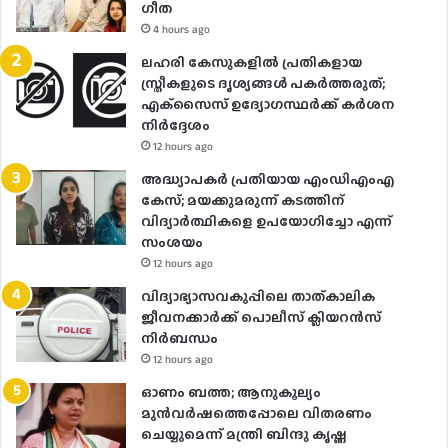
ഗീത
4 hours ago
ലഹരി കേസുകളിൽ പ്രതികളായ
സ്ത്രീകളുടെ ദൃശ്യങ്ങൾ പകർത്തരുത്;
എക്‌സൈസ് ഉദ്യോഗസ്ഥർക്ക് കർശന
നിർദ്ദേശം
12 hours ago
അദ്ധ്യാപകർ പ്രതിയായ എംഡിഎംഎ
കേസ്; മയക്കുമരുന്ന് കടത്തിന്
വിദ്യാർത്ഥികളെ ഉപയോ​ഗിച്ചോ എന്ന്
സംശയം
12 hours ago
വിദ്യാഭ്യാസവകുപ്പിലെ താത്കാലിക
ജീവനക്കാർക്ക് പൊലീസ് ക്ലിയറൻസ്
നിർബന്ധം
12 hours ago
ഓണം ബത്ത; ആനുകൂല്യം
മുൻവർഷത്തെപ്പോലെ വിതരണം
ചെയ്യുമെന്ന് മന്ത്രി ബിന്ദു കൃഷ്ണ