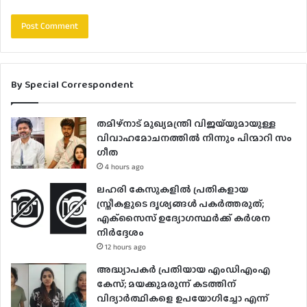
By Special Correspondent
തമിഴ്നാട് മുഖ്യമന്ത്രി വിജയ്‌യുമായുള്ള
വിവാഹമോചനത്തിൽ നിന്നും പിന്മാറി സം​
ഗീത
4 hours ago
ലഹരി കേസുകളിൽ പ്രതികളായ
സ്ത്രീകളുടെ ദൃശ്യങ്ങൾ പകർത്തരുത്;
എക്‌സൈസ് ഉദ്യോഗസ്ഥർക്ക് കർശന
നിർദ്ദേശം
12 hours ago
അദ്ധ്യാപകർ പ്രതിയായ എംഡിഎംഎ
കേസ്; മയക്കുമരുന്ന് കടത്തിന്
വിദ്യാർത്ഥികളെ ഉപയോ​ഗിച്ചോ എന്ന്