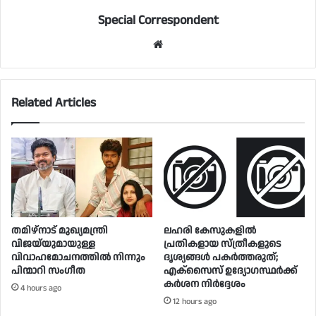
Special Correspondent
Website
Related Articles
തമിഴ്നാട് മുഖ്യമന്ത്രി
ലഹരി കേസുകളിൽ
വിജയ്‌യുമായുള്ള
പ്രതികളായ സ്ത്രീകളുടെ
വിവാഹമോചനത്തിൽ നിന്നും
ദൃശ്യങ്ങൾ പകർത്തരുത്;
പിന്മാറി സം​ഗീത
എക്‌സൈസ് ഉദ്യോഗസ്ഥർക്ക്
കർശന നിർദ്ദേശം
4 hours ago
12 hours ago