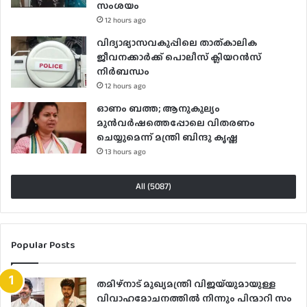
സംശയം
12 hours ago
വിദ്യാഭ്യാസവകുപ്പിലെ താത്കാലിക
ജീവനക്കാർക്ക് പൊലീസ് ക്ലിയറൻസ്
നിർബന്ധം
12 hours ago
ഓണം ബത്ത; ആനുകൂല്യം
മുൻവർഷത്തെപ്പോലെ വിതരണം
ചെയ്യുമെന്ന് മന്ത്രി ബിന്ദു കൃഷ്ണ
13 hours ago
All (5087)
Popular Posts
തമിഴ്നാട് മുഖ്യമന്ത്രി വിജയ്‌യുമായുള്ള
വിവാഹമോചനത്തിൽ നിന്നും പിന്മാറി സം​