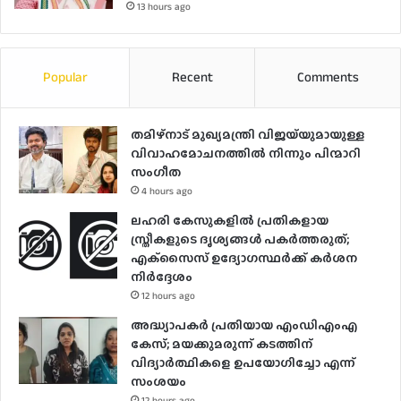
13 hours ago
Popular
Recent
Comments
തമിഴ്നാട് മുഖ്യമന്ത്രി വിജയ്‌യുമായുള്ള
വിവാഹമോചനത്തിൽ നിന്നും പിന്മാറി
സം​ഗീത
4 hours ago
ലഹരി കേസുകളിൽ പ്രതികളായ
സ്ത്രീകളുടെ ദൃശ്യങ്ങൾ പകർത്തരുത്;
എക്‌സൈസ് ഉദ്യോഗസ്ഥർക്ക് കർശന
നിർദ്ദേശം
12 hours ago
അദ്ധ്യാപകർ പ്രതിയായ എംഡിഎംഎ
കേസ്; മയക്കുമരുന്ന് കടത്തിന്
വിദ്യാർത്ഥികളെ ഉപയോ​ഗിച്ചോ എന്ന്
സംശയം
12 hours ago