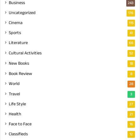
Business
243
Uncategorized
176
Cinema
115
Sports
41
Literature
66
Cultural Activities
52
New Books
18
Book Review
8
World
28
Travel
3
Life Style
27
Health
21
Face to Face
16
Classifieds
12