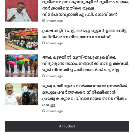
ദുരിതാശ്വാസ ക്യാമ്പുകളിൽ ദുരിതം മാത്രം;
സർക്കാരിനെതിരെ രൂക്ഷ
വിമർശനവുമായി എം.വി. ഗോവിന്ദൻ
8 hours ago
ഫ്രഷ് കട്ടിന് പൂട്ട്; അടച്ചുപൂട്ടാന്‍ ഉത്തരവിട്ട്
മലിനീകരണ നിയന്ത്രണ ബോര്‍ഡ്
9 hours ago
ആലപ്പുഴയിൽ മൂന്ന് താലൂക്കുകളിലെ
വിദ്യാഭ്യാസ സ്ഥാപനങ്ങൾക്ക് നാളെ അവധി;
മുൻ നിശ്ചയിച്ച പരീക്ഷകൾക്ക് മാറ്റമില്ല
9 hours ago
മുഖ്യമന്ത്രിയുടെ വാർത്താസമ്മേളനത്തിൽ
മാധ്യമപ്രവർത്തകരെ നിരീക്ഷിക്കാൻ
പ്രത്യേക ക്യാമറ; വിവാദമായതോടെ നീക്കം
ചെയ്തു
9 hours ago
All (5067)