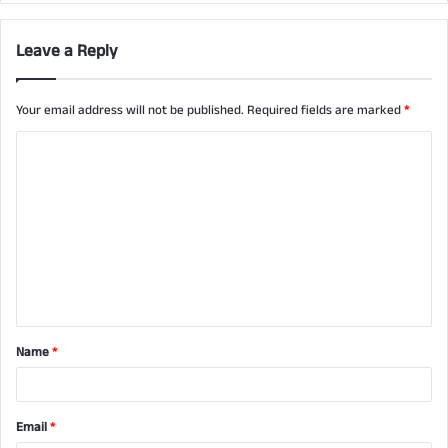
Leave a Reply
Your email address will not be published.
Required fields are marked
*
C
o
m
m
e
n
t
Name
*
*
Email
*