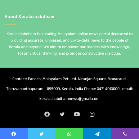
About Keralashabdham
Keralashabdham is a leading Malayalam online news portal dedicated to
providing accurate, unbiased, and up-to-date news to the people of
Kerala and beyond. We aim to empower our readers with knowledge,
foster critical thinking, and promote constructive dialogue.
Contact: Panachi Malayalam Pvt. Ltd. Niranjan Square, Manacaud,
Thiruvananthapuram - 695009, Kerala, India Phone: 0471 4010000 | email:
keralashabdhamnews@gmail.com
Facebook
Twitter
YouTube
Instagram