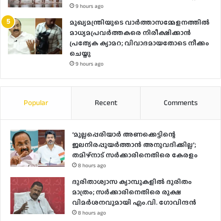
9 hours ago
മുഖ്യമന്ത്രിയുടെ വാർത്താസമ്മേളനത്തിൽ
മാധ്യമപ്രവർത്തകരെ നിരീക്ഷിക്കാൻ
പ്രത്യേക ക്യാമറ; വിവാദമായതോടെ നീക്കം
ചെയ്തു
9 hours ago
Popular
Recent
Comments
‘മുല്ലപ്പെരിയാർ അണക്കെട്ടിന്റെ
ജലനിരപ്പുയർത്താൻ അനുവദിക്കില്ല’;
തമിഴ്‌നാട് സർക്കാരിനെതിരെ കേരളം
8 hours ago
ദുരിതാശ്വാസ ക്യാമ്പുകളിൽ ദുരിതം
മാത്രം; സർക്കാരിനെതിരെ രൂക്ഷ
വിമർശനവുമായി എം.വി. ഗോവിന്ദൻ
8 hours ago