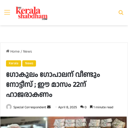
Menu
Se
fo
Home
/
News
Kerala
News
ഗോകുലം ഗോപാലന് വീണ്ടും
നോട്ടീസ് ; ഈ മാസം 22ന്
ഹാജരാകണം
Send
Special Correspondent
April 8, 2025
0
1 minute read
an
email