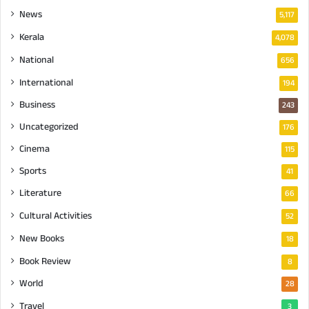
News
5,117
Kerala
4,078
National
656
International
194
Business
243
Uncategorized
176
Cinema
115
Sports
41
Literature
66
Cultural Activities
52
New Books
18
Book Review
8
World
28
Travel
3