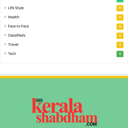
Life Style
27
Health
21
Face to Face
16
Classifieds
12
Travel
9
Tech
6