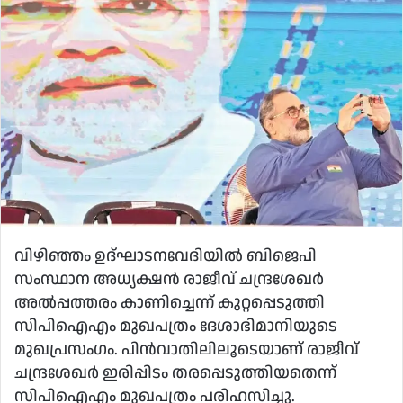
email
വിഴിഞ്ഞം ഉദ്ഘാടനവേദിയില്‍ ബിജെപി
സംസ്ഥാന അധ്യക്ഷന്‍ രാജീവ് ചന്ദ്രശേഖര്‍
അല്‍പ്പത്തരം കാണിച്ചെന്ന് കുറ്റപ്പെടുത്തി
സിപിഐഎം മുഖപത്രം ദേശാഭിമാനിയുടെ
മുഖപ്രസംഗം. പിന്‍വാതിലിലൂടെയാണ് രാജീവ്
ചന്ദ്രശേഖര്‍ ഇരിപ്പിടം തരപ്പെടുത്തിയതെന്ന്
സിപിഐഎം മുഖപത്രം പരിഹസിച്ചു.