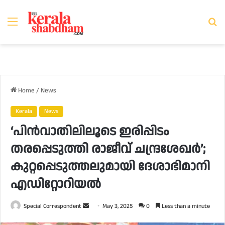
Menu
Se
fo
Home
/
News
Kerala
News
‘പിന്‍വാതിലിലൂടെ ഇരിപ്പിടം
തരപ്പെടുത്തി രാജീവ് ചന്ദ്രശേഖര്‍’;
കുറ്റപ്പെടുത്തലുമായി ദേശാഭിമാനി
എഡിറ്റോറിയല്‍
Send
Special Correspondent
May 3, 2025
0
Less than a minute
an