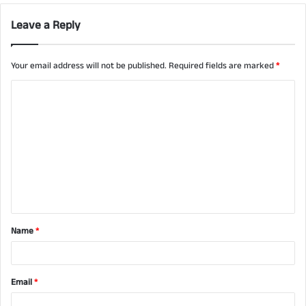
Leave a Reply
Your email address will not be published.
Required fields are marked
*
C
o
m
m
e
n
t
Name
*
*
Email
*