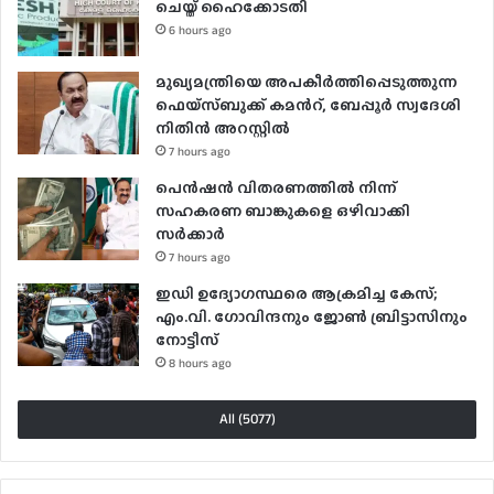
ചെയ്ത് ഹൈക്കോടതി
6 hours ago
മുഖ്യമന്ത്രിയെ അപകീർത്തിപ്പെടുത്തുന്ന
ഫെയ്സ്ബുക്ക് കമന്‍റ്, ബേപ്പൂർ സ്വദേശി
നിതിൻ അറസ്റ്റിൽ
7 hours ago
പെൻഷൻ വിതരണത്തിൽ നിന്ന്
സഹകരണ ബാങ്കുകളെ ഒഴിവാക്കി
സർക്കാർ
7 hours ago
ഇഡി ഉദ്യോഗസ്ഥരെ ആക്രമിച്ച കേസ്;
എം.വി. ഗോവിന്ദനും ജോൺ ബ്രിട്ടാസിനും
നോട്ടീസ്
8 hours ago
All (5077)