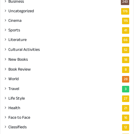
Business
243
Uncategorized
176
Cinema
115
Sports
41
Literature
66
Cultural Activities
52
New Books
18
Book Review
8
World
28
Travel
3
Life Style
27
Health
21
Face to Face
16
Classifieds
12