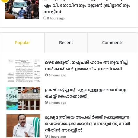
എം.വി. ഗോവിന്ദനും ജോൺ ബ്രിട്ടാസിനും
നോട്ടീസ്
8 hours ago
Popular
Recent
Comments
മഴക്കെടുതി: നഷ്ടപരിഹാരം അനുവദിച്ച്
സർക്കാരിന്റെ ഉത്തരവ് പുറത്തിറങ്ങി
6 hours ago
ഫ്രഷ് കട്ട് പ്ലാന്റ് പൂട്ടാനുള്ള ഉത്തരവ് സ്റ്റേ
ചെയ്ത് ഹൈക്കോടതി
6 hours ago
മുഖ്യമന്ത്രിയെ അപകീർത്തിപ്പെടുത്തുന്ന
ഫെയ്സ്ബുക്ക് കമന്‍റ്, ബേപ്പൂർ സ്വദേശി
നിതിൻ അറസ്റ്റിൽ
7 hours ago