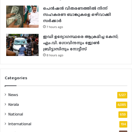
പെൻഷൻ വിതരണത്തിൽ നിന്ന്
സഹകരണ ബാങ്കുകളെ ഒഴിവാക്കി
സർക്കാർ
7 hours ago
ഇഡി ഉദ്യോഗസ്ഥരെ ആക്രമിച്ച കേസ്;
എം.വി. ഗോവിന്ദനും ജോൺ
ബ്രിട്ടാസിനും നോട്ടീസ്
8 hours ago
Categories
News
5,127
Kerala
4,085
National
659
International
194