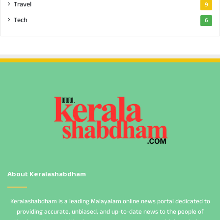
Travel
9
Tech
6
About Keralashabdham
Keralashabdham is a leading Malayalam online news portal dedicated to
providing accurate, unbiased, and up-to-date news to the people of