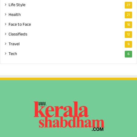
Life Style
27
Health
21
Face to Face
16
Classifieds
12
Travel
9
Tech
6