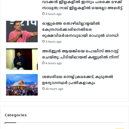
വടക്കൻ ജില്ലകളിൽ ഇന്നും പരക്കെ മഴക്ക്
സാധ്യത; നാല് ജില്ലകളിൽ യെല്ലോ അലർട്ട്
3 hours ago
രാജ്യത്തെ തൊഴിലില്ലായ്മയിൽ
കേന്ദ്രസർക്കാരിനെതിരെ
രൂക്ഷവിമർശനവുമായി രാഹുൽ ഗാന്ധി
3 hours ago
അർജുൻ ആയങ്കിയെ പൊലീസ് അറസ്റ്റ്
ചെയ്‌തു; പിടിയിലായത് കണ്ണൂരിൽ നിന്ന്
4 hours ago
ശബരിമല നെയ്യ് ക്രമക്കേട്; കൂടുതൽ
ഉദ്യോഗസ്ഥർ പ്രതികളാകും
24 hours ago
Categories