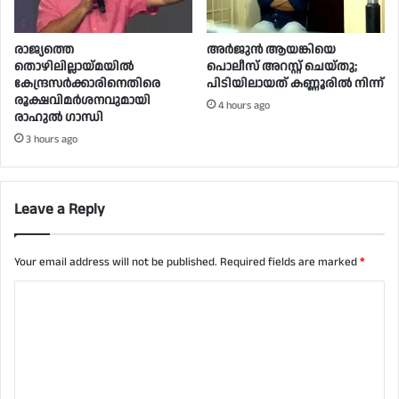
രാജ്യത്തെ
അർജുൻ ആയങ്കിയെ
തൊഴിലില്ലായ്മയിൽ
പൊലീസ് അറസ്റ്റ് ചെയ്‌തു;
കേന്ദ്രസർക്കാരിനെതിരെ
പിടിയിലായത് കണ്ണൂരിൽ നിന്ന്
രൂക്ഷവിമർശനവുമായി
4 hours ago
രാഹുൽ ഗാന്ധി
3 hours ago
Leave a Reply
Your email address will not be published.
Required fields are marked
*
C
o
m
m