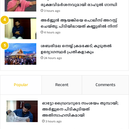
രൂക്ഷവിമർശനവുമായി രാഹുൽ ഗാന്ധി
3 hours ago
അർജുൻ ആയങ്കിയെ പൊലീസ് അറസ്റ്റ്
ചെയ്‌തു; പിടിയിലായത് കണ്ണൂരിൽ നിന്ന്
4 hours ago
ശബരിമല നെയ്യ് ക്രമക്കേട്; കൂടുതൽ
ഉദ്യോഗസ്ഥർ പ്രതികളാകും
24 hours ago
Popular
Recent
Comments
ഓട്ടോ ഡ്രൈവറുടെ സംശയം തുമ്പായി;
അര്‍ജുനെ പിടികൂടിയത്
അതിസാഹസികമായി
3 hours ago