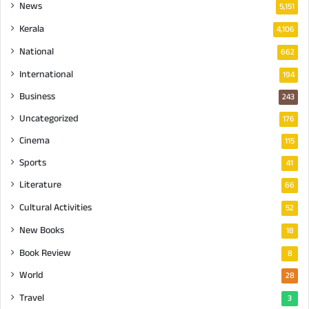
News
5,151
Kerala
4,106
National
662
International
194
Business
243
Uncategorized
176
Cinema
115
Sports
41
Literature
66
Cultural Activities
52
New Books
18
Book Review
8
World
28
Travel
3