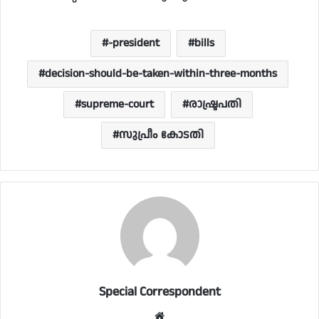
-president
bills
decision-should-be-taken-within-three-months
supreme-court
രാഷ്ട്രപതി
സുപ്രീം കോടതി
Special Correspondent
Website