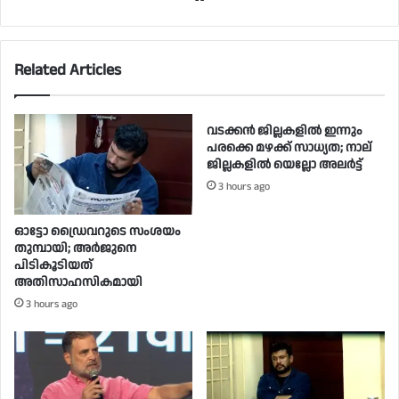
Related Articles
വടക്കൻ ജില്ലകളിൽ ഇന്നും
പരക്കെ മഴക്ക് സാധ്യത; നാല്
ജില്ലകളിൽ യെല്ലോ അലർട്ട്
3 hours ago
ഓട്ടോ ഡ്രൈവറുടെ സംശയം
തുമ്പായി; അര്‍ജുനെ
പിടികൂടിയത്
അതിസാഹസികമായി
3 hours ago