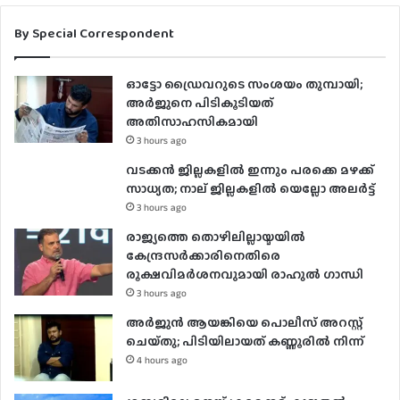
By Special Correspondent
ഓട്ടോ ഡ്രൈവറുടെ സംശയം തുമ്പായി;
അര്‍ജുനെ പിടികൂടിയത്
അതിസാഹസികമായി
3 hours ago
വടക്കൻ ജില്ലകളിൽ ഇന്നും പരക്കെ മഴക്ക്
സാധ്യത; നാല് ജില്ലകളിൽ യെല്ലോ അലർട്ട്
3 hours ago
രാജ്യത്തെ തൊഴിലില്ലായ്മയിൽ
കേന്ദ്രസർക്കാരിനെതിരെ
രൂക്ഷവിമർശനവുമായി രാഹുൽ ഗാന്ധി
3 hours ago
അർജുൻ ആയങ്കിയെ പൊലീസ് അറസ്റ്റ്
ചെയ്‌തു; പിടിയിലായത് കണ്ണൂരിൽ നിന്ന്
4 hours ago