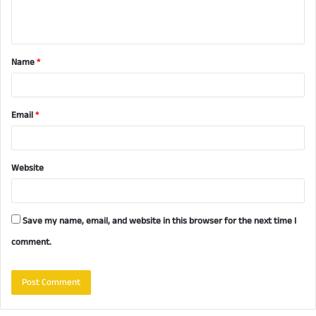
e
n
t
Name
*
*
Email
*
Website
Save my name, email, and website in this browser for the next time I
comment.