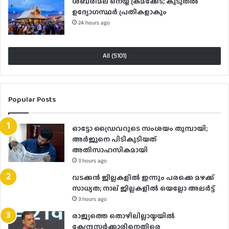
ശബരിമല നെയ്യ് ക്രമക്കേട്; കൂടുതൽ
ഉദ്യോഗസ്ഥർ പ്രതികളാകും
24 hours ago
All (5101)
Popular Posts
ഓട്ടോ ഡ്രൈവറുടെ സംശയം തുമ്പായി;
അര്‍ജുനെ പിടികൂടിയത്
അതിസാഹസികമായി
3 hours ago
വടക്കൻ ജില്ലകളിൽ ഇന്നും പരക്കെ മഴക്ക്
സാധ്യത; നാല് ജില്ലകളിൽ യെല്ലോ അലർട്ട്
3 hours ago
രാജ്യത്തെ തൊഴിലില്ലായ്മയിൽ
കേന്ദ്രസർക്കാരിനെതിരെ