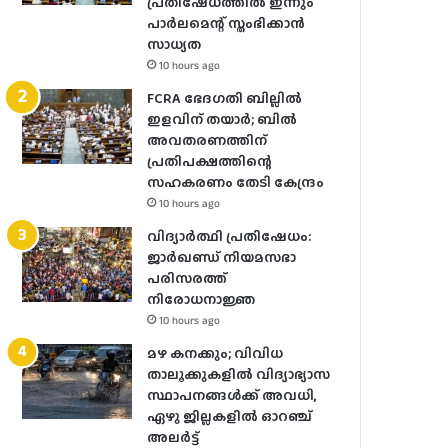
പ്രതിഷേധത്തില്‍ ഇന്നും
പാര്‍ലമെന്റ് സ്തംഭിക്കാന്‍
സാധ്യത
10 hours ago
FCRA ഭേദഗതി ബില്ലിൽ
ഇളവിന് തയാർ; ബിൽ
അവതരണത്തിന്
പ്രതിപക്ഷത്തിന്റെ
സഹകരണം തേടി കേന്ദ്രം
10 hours ago
വിദ്യാർത്ഥി പ്രതിഷേധം:
ജാർഖണ്ഡ് നിയമസഭാ
പരിസരത്ത്
നിരോധനാജ്ഞ
10 hours ago
മഴ കനക്കും; വിവിധ
താലൂക്കുകളില്‍ വിദ്യാഭ്യാസ
സ്ഥാപനങ്ങള്‍ക്ക് അവധി,
ഏഴു ജില്ലകളില്‍ ഓറഞ്ച്
അലർ‌ട്ട്