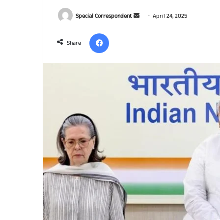
Send
Special Correspondent
April 24, 2025
an
Facebook
email
Share