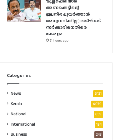
‘മുല്ലപ്പെരിയാർ
അണക്കെട്ടിന്റെ
ജലനിരപ്പുയർത്താൻ
അനുവദിക്കില്ല’; തമിഴ്‌നാട്
സർക്കാരിനെതിരെ
കേരളം
21 hours ago
Categories
News
5,121
Kerala
4,079
National
659
International
194
Business
243