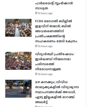
പാര്‍ലമെന്റ് സ്തംഭിക്കാന്‍
സാധ്യത
10 hours ago
FCRA ഭേദഗതി ബില്ലിൽ
ഇളവിന് തയാർ; ബിൽ
അവതരണത്തിന്
പ്രതിപക്ഷത്തിന്റെ
സഹകരണം തേടി കേന്ദ്രം
10 hours ago
വിദ്യാർത്ഥി പ്രതിഷേധം:
ജാർഖണ്ഡ് നിയമസഭാ
പരിസരത്ത്
നിരോധനാജ്ഞ
10 hours ago
മഴ കനക്കും; വിവിധ
താലൂക്കുകളില്‍ വിദ്യാഭ്യാസ
സ്ഥാപനങ്ങള്‍ക്ക് അവധി,
ഏഴു ജില്ലകളില്‍ ഓറഞ്ച്
അലർ‌ട്ട്