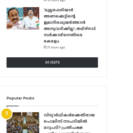
10 hours ago
‘മുല്ലപ്പെരിയാർ
അണക്കെട്ടിന്റെ
ജലനിരപ്പുയർത്താൻ
അനുവദിക്കില്ല’; തമിഴ്‌നാട്
സർക്കാരിനെതിരെ
കേരളം
21 hours ago
All (5071)
Popular Posts
വിദ്യാര്‍ഥികള്‍ക്കെതിരായ
പൊലീസ് നടപടിയില്‍
മറുപടി? പ്രതിപക്ഷ