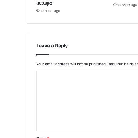
സാധ്യത
10 hours ago
10 hours ago
Leave a Reply
Your email address will not be published.
Required fields 
C
o
m
m
e
n
t