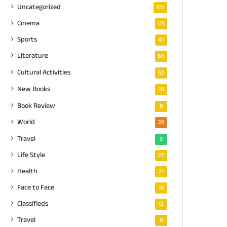
Uncategorized
176
Cinema
115
Sports
41
Literature
66
Cultural Activities
52
New Books
18
Book Review
8
World
28
Travel
3
Life Style
27
Health
21
Face to Face
16
Classifieds
12
Travel
9