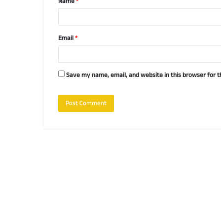
Name
*
*
Email
*
Save my name, email, and website in this browser for 