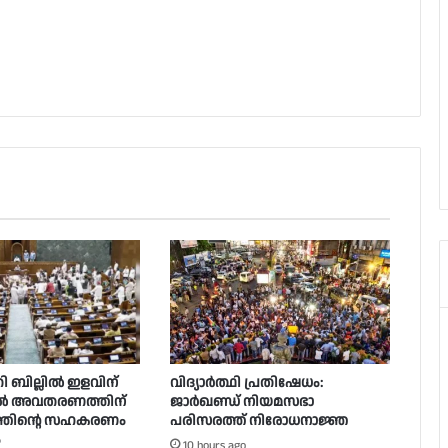
ി ബില്ലിൽ ഇളവിന്
വിദ്യാർത്ഥി പ്രതിഷേധം:
ൽ അവതരണത്തിന്
ജാർഖണ്ഡ് നിയമസഭാ
ത്തിന്റെ സഹകരണം
പരിസരത്ത് നിരോധനാജ്ഞ
ം
10 hours ago