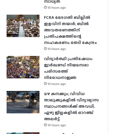
സാധ്യത
10 hours ago
FCRA ഭേദഗതി ബില്ലിൽ
ഇളവിന് തയാർ; ബിൽ
അവതരണത്തിന്
പ്രതിപക്ഷത്തിന്റെ
സഹകരണം തേടി കേന്ദ്രം
10 hours ago
വിദ്യാർത്ഥി പ്രതിഷേധം:
ജാർഖണ്ഡ് നിയമസഭാ
പരിസരത്ത്
നിരോധനാജ്ഞ
10 hours ago
മഴ കനക്കും; വിവിധ
താലൂക്കുകളില്‍ വിദ്യാഭ്യാസ
സ്ഥാപനങ്ങള്‍ക്ക് അവധി,
ഏഴു ജില്ലകളില്‍ ഓറഞ്ച്
അലർ‌ട്ട്
10 hours ago