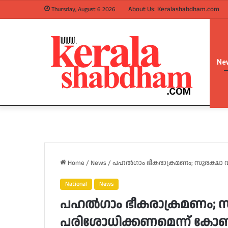
About Us: Keralashabdham.com
Thursday, August 6 2026
Ne
Home
/
News
/
പഹല്‍ഗാം ഭീകരാക്രമണം; സുരക്ഷാ വ
National
News
പഹല്‍ഗാം ഭീകരാക്രമണം; സ
പരിശോധിക്കണമെന്ന് കോണ്‍