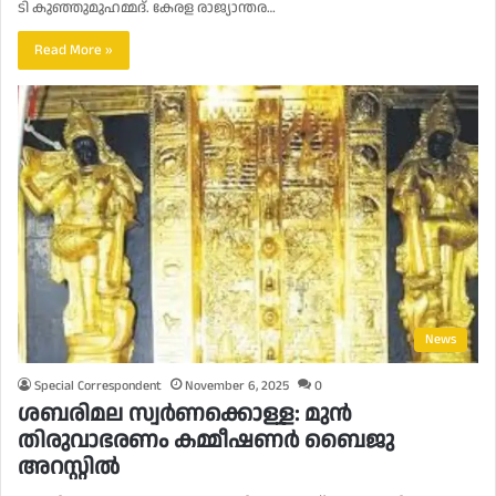
ടി കുഞ്ഞുമുഹമ്മദ്. കേരള രാജ്യാന്തര…
Read More »
News
Special Correspondent
November 6, 2025
0
ശബരിമല സ്വര്‍ണക്കൊള്ള: മുൻ
തിരുവാഭരണം കമ്മീഷണര്‍ ബൈജു
അറസ്റ്റിൽ