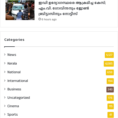
ഇഡി ഉദ്യോഗസ്ഥരെ ആക്രമിച്ച കേസ്;
എം.വി. ഗോവിന്ദനും ജോൺ
ബ്രിട്ടാസിനും നോട്ടീസ്
6 hours ago
Categories
News
5,127
Kerala
4,085
National
659
International
194
Business
243
Uncategorized
176
Cinema
115
Sports
41