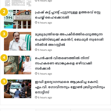
4 hours ago
ഫ്രഷ് കട്ട് പ്ലാന്റ് പൂട്ടാനുള്ള ഉത്തരവ് സ്റ്റേ
ചെയ്ത് ഹൈക്കോടതി
4 hours ago
മുഖ്യമന്ത്രിയെ അപകീർത്തിപ്പെടുത്തുന്ന
ഫെയ്സ്ബുക്ക് കമന്‍റ്, ബേപ്പൂർ സ്വദേശി
നിതിൻ അറസ്റ്റിൽ
5 hours ago
പെൻഷൻ വിതരണത്തിൽ നിന്ന്
സഹകരണ ബാങ്കുകളെ ഒഴിവാക്കി
സർക്കാർ
5 hours ago
ഇഡി ഉദ്യോഗസ്ഥരെ ആക്രമിച്ച കേസ്;
എം.വി. ഗോവിന്ദനും ജോൺ ബ്രിട്ടാസിനും
നോട്ടീസ്
6 hours ago