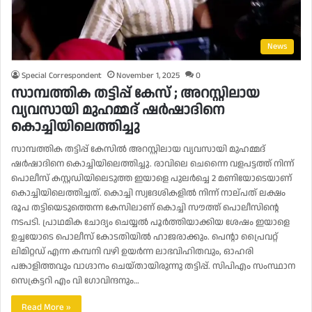
News
Special Correspondent
November 1, 2025
0
സാമ്പത്തിക തട്ടിപ്പ് കേസ് ; അറസ്റ്റിലായ
വ്യവസായി മുഹമ്മദ് ഷർഷാദിനെ
കൊച്ചിയിലെത്തിച്ചു
സാമ്പത്തിക തട്ടിപ്പ് കേസിൽ അറസ്റ്റിലായ വ്യവസായി മുഹമ്മദ്
ഷർഷാദിനെ കൊച്ചിയിലെത്തിച്ചു. രാവിലെ ചെന്നൈ വളപട്ടത്ത് നിന്ന്
പൊലീസ് കസ്റ്റഡിയിലെടുത്ത ഇയാളെ പുലർച്ചെ 2 മണിയോടെയാണ്
കൊച്ചിയിലെത്തിച്ചത്. കൊച്ചി സ്വദേശികളിൽ നിന്ന് നാല്പത് ലക്ഷം
രൂപ തട്ടിയെടുത്തെന്ന കേസിലാണ് കൊച്ചി സൗത്ത് പൊലീസിന്റെ
നടപടി. പ്രാഥമിക ചോദ്യം ചെയ്യൽ പൂർത്തിയാക്കിയ ശേഷം ഇയാളെ
ഉച്ചയോടെ പൊലീസ് കോടതിയിൽ ഹാജരാക്കും. പെന്റാ പ്രൈവറ്റ്
ലിമിറ്റഡ് എന്ന കമ്പനി വഴി ഉയർന്ന ലാഭവിഹിതവും, ഓഹരി
പങ്കാളിത്തവും വാഗ്ദാനം ചെയ്തായിരുന്നു തട്ടിപ്പ്. സിപിഎം സംസ്ഥാന
സെക്രട്ടറി എം വി ഗോവിന്ദനും…
Read More »