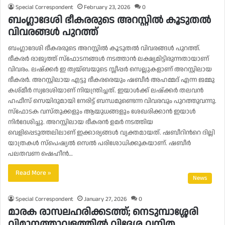
Special Correspondent
February 23, 2026
0
ബംഗ്ലാദേശി ഭീകരരുടെ അറസ്റ്റിൽ കൂടുതൽ
വിവരങ്ങള്‍ പുറത്ത്
ബംഗ്ലാദേശി ഭീകരരുടെ അറസ്റ്റിൽ കൂടുതൽ വിവരങ്ങള്‍ പുറത്ത്.
ഭീകരര്‍ രാജ്യത്ത് സ്ഫോടനങ്ങള്‍ നടത്താൻ ലക്ഷ്യമിട്ടിരുന്നതായാണ്
വിവരം. ലഷ്ക്കര്‍ ഇ ത്വയ്ബയുടെ സ്ലീപ്പര്‍ സെല്ലുകളാണ് അറസ്റ്റിലായ
ഭീകരര്‍. അറസ്റ്റിലായ എട്ടു ഭീകരരെയും ഷബീര്‍ അഹമ്മദ് എന്ന ജമ്മു
കശ്മീര്‍ സ്വദേശിയാണ് നിയന്ത്രിച്ചത്. ഇയാള്‍ക്ക് ലഷ്ക്കര്‍ തലവൻ
ഹഫീസ് സെയിദുമായി നേരിട്ട് ബന്ധമുണ്ടെന്ന വിവരവും പുറത്തുവന്നു.
സ്ഫോടക വസ്തുക്കളും ആയുധങ്ങളും ശേഖരിക്കാൻ ഇയാള്‍
നിര്‍ദേശിച്ചു. അറസ്റ്റിലായ ഭീകരൻ ഉമര്‍ നടത്തിയ
വെളിപ്പെടുത്തലിലാണ് ഇക്കാര്യങ്ങള്‍ വ്യക്തമായത്. ഷബീറിന്‍റെ ദില്ലി
യാത്രകള്‍ സ്പെഷ്യൽ സെൽ പരിശോധിക്കുകയാണ്. ഷബീര്‍
പലതവണ ഷെഹീൻ…
Read More »
News
Special Correspondent
January 27, 2026
0
മാരക രാസലഹരിക്കടത്ത്; നെടുമ്പാശ്ശേരി
വിമാനത്താവളത്തില്‍ വിദേശ വനിത