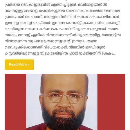
പ്രതിയെ ബെം​ഗളൂരുവിൽ എത്തിച്ചിട്ടുണ്ട്. മഡിവാളയിൽ 20
വയസുളള മലയാളി പെൺകുട്ടിയെ ബലാത്സം​ഗം ചെ‌യ്ത കേസിലെ
പ്രതിയാണ് ഹൈനസ്. കേരളത്തിൽ നിന്ന് കർണാടക പൊലീസാണ്
ഇയാളെ അറസ്റ്റ് ചെയ്തത്. ഇന്നലെ വൈകിട്ട് ഹൈനസിനെ അറസ്റ്റ്
ചെയ്തുവെന്നാണാ കർണാടക പൊലീസ് വ്യക്തമാക്കുന്നത്. അതേ
സമയം അറസ്റ്റ് എവിടെ നിന്നാണെന്നതിൽ വ്യക്തതയില്ല. വയനാട്ടിൽ
നിന്നാണെന്ന സൂചന മാത്രമാണുള്ളത്. ഇന്നലെ തന്നെ
വൈദ്യപരിശോധനക്ക് വിധേയരാക്കി. നിലവിൽ ജുഡീഷ്യൽ
കസ്റ്റഡ‍ിയിലാണുള്ളത്. കോടതിയിൽ ഹാജരാക്കിയതിന് ശേഷം…
Read More »