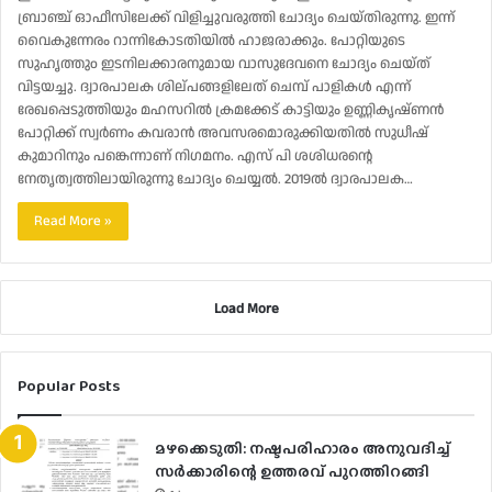
ബ്രാഞ്ച് ഓഫീസിലേക്ക് വിളിച്ചുവരുത്തി ചോദ്യം ചെയ്തിരുന്നു. ഇന്ന്
വൈകുന്നേരം റാന്നികോടതിയിൽ ഹാജരാക്കും. പോറ്റിയുടെ
സുഹൃത്തുo ഇടനിലക്കാരനുമായ വാസുദേവനെ ചോദ്യം ചെയ്ത്
വിട്ടയച്ചു. ദ്വാരപാലക ശില്പങ്ങളിലേത് ചെമ്പ് പാളികൾ എന്ന്
രേഖപ്പെടുത്തിയും മഹസറിൽ ക്രമക്കേട് കാട്ടിയും ഉണ്ണികൃഷ്ണൻ
പോറ്റിക്ക് സ്വർണം കവരാൻ അവസരമൊരുക്കിയതിൽ സുധീഷ്
കുമാറിനും പങ്കെന്നാണ് നിഗമനം. എസ് പി ശശിധരന്റെ
നേതൃത്വത്തിലായിരുന്നു ചോദ്യം ചെയ്യൽ. 2019ൽ ദ്വാരപാലക…
Read More »
Load More
Popular Posts
മഴക്കെടുതി: നഷ്ടപരിഹാരം അനുവദിച്ച്
സർക്കാരിന്റെ ഉത്തരവ് പുറത്തിറങ്ങി